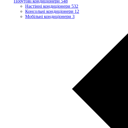
Побутові кондиціонери
548
Настінні кондиціонери
532
Консольні кондиціонери
12
Мобільні кондиціонери
3