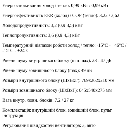
Енергоспоживання холод / тепло
:
0,99 кВт / 0,99 кВт
Енергоефективність EER (холод) / СОР (тепло)
:
3,22 / 3,62
Холодопродуктивність
:
3,2 (0,9-3,5)
кВт
Теплопродуктивність
:
3,6 (0,9-4,3)
кВт
Температурний діапазон роботи холод / тепло
:
-15°С - +46°С /
-15°С - +24°С
Рівень шуму внутрішнього блоку (min-max)
:
23 - 47 дБ
Рівень шуму зовнішнього блоку (max)
:
49 дБ
Розміри внутрішнього блоку (ШхВхГ)
:
769х262х210 мм
Розміри зовнішнього блоку (ШхВхГ)
:
645х540х275 мм
Вага внутр. /зовн. блоків
:
7,2 / 27 кг
Комплектація
:
внутрішній блок, зовнішній блок, пульт,
інструкція
Регулювання швидкостей вентилятора
:
3, авто