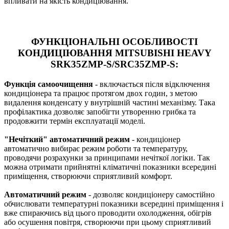
впливати на якість кондиціювання.
ФУНКЦІОНАЛЬНІ ОСОБЛИВОСТІ
КОНДИЦІЮВАННЯ MITSUBISHI HEAVY
SRK35ZMP-S/SRC35ZMP-S:
Функція самоочищення
- включається після відключення
кондиціонера та працює протягом двох годин, з метою
видалення конденсату у внутрішній частині механізму. Така
профілактика дозволяє запобігти утворенню грибка та
продовжити термін експлуатації моделі.
"Нечіткий" автоматичний режим
- кондиціонер
автоматично вибирає режим роботи та температуру,
проводячи розрахунки за принципами нечіткої логіки. Так
можна отримати прийнятні кліматичні показники всередині
приміщення, створюючи сприятливий комфорт.
Автоматичний режим
- дозволяє кондиціонеру самостійно
обчислювати температурні показники всередині приміщення і
вже спираючись від цього проводити охолодження, обігрів
або осушення повітря, створюючи при цьому сприятливий