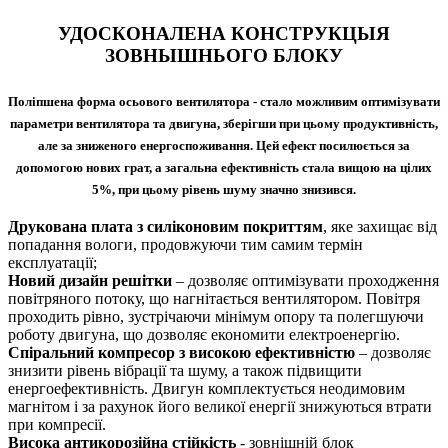
УДОСКОНАЛЕНА КОНСТРУКЦЫЯ
ЗОВНЫШНЬОГО БЛОКУ
Поліпшена форма осьового вентилятора
- стало можливим оптимізувати
параметри вентилятора та двигуна, зберігши при цьому продуктивність,
але за зниженого енергоспоживання. Цей ефект посилюється за
допомогою нових грат, а загальна ефективність стала вищою на цілих
5%, при цьому рівень шуму значно знизився.
Друкована плата з силіконовим покриттям
, яке захищає від
попадання вологи, продовжуючи тим самим термін
експлуатації;
Новий дизайн решітки
– дозволяє оптимізувати проходження
повітряного потоку, що нагнітається вентилятором. Повітря
проходить рівно, зустрічаючи мінімум опору та полегшуючи
роботу двигуна, що дозволяє економити електроенергію.
Спіральний компресор з високою ефективністю
– дозволяє
знизити рівень вібрації та шуму, а також підвищити
енергоефективність. Двигун комплектується неодимовим
магнітом і за рахунок його великої енергії знижуються втрати
при компресії.
Висока антикорозійна стійкість
- зовнішній блок