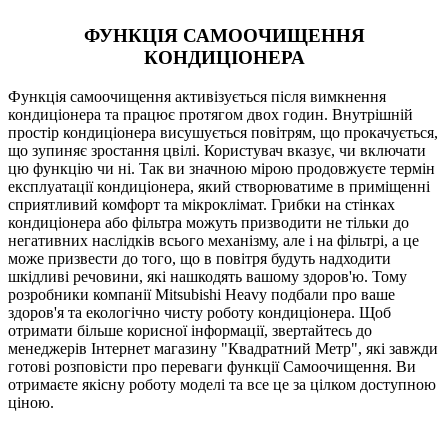
ФУНКЦІЯ САМООЧИЩЕННЯ
КОНДИЦІОНЕРА
Функція самоочищення активізується після вимкнення
кондиціонера та працює протягом двох годин. Внутрішній
простір кондиціонера висушується повітрям, що прокачується,
що зупиняє зростання цвілі. Користувач вказує, чи включати
цю функцію чи ні. Так ви значною мірою продовжуєте термін
експлуатації кондиціонера, який створюватиме в приміщенні
сприятливий комфорт та мікроклімат. Грибки на стінках
кондиціонера або фільтра можуть призводити не тільки до
негативних наслідків всього механізму, але і на фільтрі, а це
може призвести до того, що в повітря будуть надходити
шкідливі речовини, які нашкодять вашому здоров'ю. Тому
розробники компанії Mitsubishi Heavy подбали про ваше
здоров'я та екологічно чисту роботу кондиціонера. Щоб
отримати більше корисної інформації, звертайтесь до
менеджерів Інтернет магазину "Квадратний Метр", які завжди
готові розповісти про переваги функції Самоочищення. Ви
отримаєте якісну роботу моделі та все це за цілком доступною
ціною.