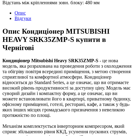
Відстань між кріпленнями зовн. блоку
:
480 мм
Опис
Відгуки
Опис Кондиціонер MITSUBISHI
HEAVY SRK35ZMP-S купити в
Чернігові
Кондиціонер Mitsubishi Heavy SRK35ZMP-S
- це нова
модель, яка розрахована на проведення роботи з охолодження
та обігріву повітря всередині приміщення, з метою створення
сприятливої та комфортної атмосфери. Кондиціонер
відноситься до Standard Series, а це означає, що ви отримаєте
високий рівень продуктивності за доступну ціну. Модель має
суворий дизайн і компактну форму, а це означає, що ви
можете встановлювати його в квартирі, приватному будинку,
офісному приміщенні, готелі, ресторані, кафе, а також у будь-
яких інших місцях громадського призначення з невеликою
протяжністю по площі.
Механізм комплектується інверторним компресором, який
сприяє збільшенню рівня ККД, усунення пускових струмів,