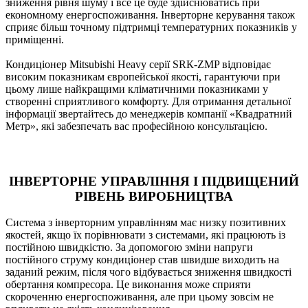
зниження рівня шуму і все це буде здійснюватись при
економному енергоспоживання. Інверторне керування також
сприяє більш точному підтримці температурних показників у
приміщенні.
Кондиціонер Mitsubishi Heavy серії SRК-ZMP відповідає
високим показникам європейської якості, гарантуючи при
цьому лише найкращими кліматичними показниками у
створенні сприятливого комфорту. Для отримання детальної
інформації звертайтесь до менеджерів компанії «Квадратний
Метр», які забезпечать вас професійною консультацією.
ІНВЕРТОРНЕ УПРАВЛІННЯ І ПІДВИЩЕНИЙ
РІВЕНЬ ВИРОБНИЦТВА
Система з інверторним управлінням має низку позитивних
якостей, якщо їх порівнювати з системами, які працюють із
постійною швидкістю. За допомогою зміни напруги
постійного струму кондиціонер став швидше виходить на
заданий режим, після чого відбувається зниження швидкості
обертання компресора. Це виконання може сприяти
скороченню енергоспоживання, але при цьому зовсім не