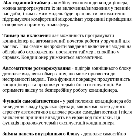
24-х годинний таймер
- комбінуючи команди кондиціонера,
можна запрограмувати їх на включення/вимкнення у певний
час доби, і тим самим модель буде працювати автоматично
підтримуючи комфортний мікроклімат усередині приміщення,
створюючи приємну атмосферу.
Таймер на включенн
я дає можливість програмувати
кондиціонер на автоматичний початок роботи у зручний для
вас час. Тим самим ви зробити завдання включення моделі на
обігрів або охолодження, поставити таймер і спокійно у
справах. Кондиціонер увімкнеться автоматично.
Автоматичне розморожування
- підігрів зовнішнього блоку
дозволяє видаляти обмерзання, що може призвести до
несправності моделі. Така функція покращує продуктивність
кондиціонера та продовжує термін його експлуатації. Ви
отримаєте якісну та безперебійну роботу кондиціонера.
Функція самодіагностики
- у разі поломки кондиціонера або
виведення з ладу будь-якої функції, мікрокомп'ютер даного
агрегату автоматично включає режим самодіагностики і після
виявлення причини виводить на екран код помилки. Ця
функція продовжує термін експлуатації кондиціонера.
Знімна панель внутрішнього блоку
- дозволяє самостійно