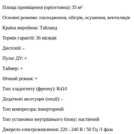
Площа приміщення (орієнтовна)
:
35
м²
Основні режими
:
охолодження, обігрів, осушення, вентиляція
Країна виробник
:
Тайланд
Термін гарантії
:
36 місяців
Дисплей
:
-
Пульт ДУ
:
+
Таймер
:
+
Нічний режим
:
+
Тип хладогенту (фреону)
:
R410
Додаткові аксесуари (опції)
:
-
Тип компресора
:
інверторний
Тип установки внутрішнього блоку
:
настінний
Джерело електроживлення
:
220 - 240 В / 50 Гц /1 фаза