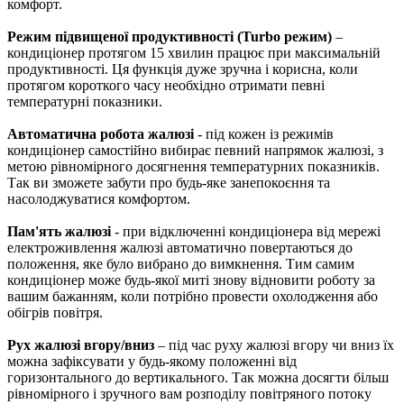
комфорт.
Режим підвищеної продуктивності (Turbo режим)
–
кондиціонер протягом 15 хвилин працює при максимальній
продуктивності. Ця функція дуже зручна і корисна, коли
протягом короткого часу необхідно отримати певні
температурні показники.
Автоматична робота жалюзі
- під кожен із режимів
кондиціонер самостійно вибирає певний напрямок жалюзі, з
метою рівномірного досягнення температурних показників.
Так ви зможете забути про будь-яке занепокоєння та
насолоджуватися комфортом.
Пам'ять жалюзі
- при відключенні кондиціонера від мережі
електроживлення жалюзі автоматично повертаються до
положення, яке було вибрано до вимкнення. Тим самим
кондиціонер може будь-якої миті знову відновити роботу за
вашим бажанням, коли потрібно провести охолодження або
обігрів повітря.
Рух жалюзі вгору/вниз
– під час руху жалюзі вгору чи вниз їх
можна зафіксувати у будь-якому положенні від
горизонтального до вертикального. Так можна досягти більш
рівномірного і зручного вам розподілу повітряного потоку