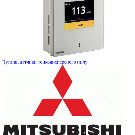
Чутливі датчики тонкодисперсного пилу