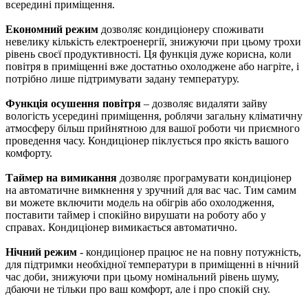
всередині приміщення.
Економний режим
дозволяє кондиціонеру споживати
невелику кількість електроенергії, знижуючи при цьому трохи
рівень своєї продуктивності. Ця функція дуже корисна, коли
повітря в приміщенні вже достатньо охолоджене або нагріте, і
потрібно лише підтримувати задану температуру.
Функція осушення повітря
– дозволяє видаляти зайву
вологість усередині приміщення, роблячи загальну кліматичну
атмосферу більш прийнятною для вашої роботи чи приємного
проведення часу. Кондиціонер піклується про якість вашого
комфорту.
Таймер на вимикання
дозволяє програмувати кондиціонер
на автоматичне вимкнення у зручний для вас час. Тим самим
ви можете включити модель на обігрів або охолодження,
поставити таймер і спокійно вирушати на роботу або у
справах. Кондиціонер вимикається автоматично.
Нічний режим
- кондиціонер працює не на повну потужність,
для підтримки необхідної температури в приміщенні в нічний
час доби, знижуючи при цьому номінальний рівень шуму,
дбаючи не тільки про ваш комфорт, але і про спокій сну.