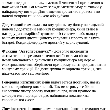
знімати передню панель, з метою її чищення і приведення в
належний стан. Ви можете завжди містити модель тільки у
найкращому вигляді. Для чищення достатньо провести по
панелі мокрою ганчірочкою або губкою.
Додатковий вимикач
- на внутрішньому блоку на лицьовій
панелі є додатковий вимикач кондиціонера, який стане в
нагоді у разі аварійної зупинки всієї системи, або якщо у
вашому пульті дистанційного керування просто не сядуть
батареї. Кондиціонер дуже простий у користуванні.
Функція "Автоперезапуск"
- дозволяє проводити
автоматичне перезавантаження всієї системи після
незапланованого відключення кондиціонера від мережі
електроживлення, зберігаючи при цьому всі запрограмовані в
минулому функції. Це дуже зручна та корисна функція, яка
піклується про ваш комфорт.
Генерація негативних іонів
відбувається постійно, навіть
коли кондиціонер вимкнений. Так ви отримуєте більш
екологічно чисту роботу кондиціонера, який працює на
холодоагенті, що відповідає найвищим показникам
європейської якості.
Люмінесцентні кнопки
- пульт дистанційного керування має