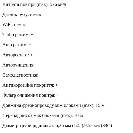
Витрата повітря (max)
:
576
м³/ч
Датчик руху
:
немає
WiFi
:
немає
Тurbo режим
:
+
Аuto режим
:
+
Авторестарт
:
+
Автоочищення
:
+
Самодіагностика
:
+
Антикорозійне покриття
:
+
Фільтр очищення повітря
:
+
Довжина фреонопроводу між блоками (max)
:
15 м
Перепад висот між блоками (max)
:
10 м
Діаметр труби рідина/газ
:
6,35 мм (1/4")/9,52 мм (3/8")