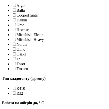
Argo
Ballu
CooperHunter
Daikin
Gree
Hisense
Mitsubishi Electric
Mitsubishi Heavy
Nordis
Olmo
Osaka
Tcl
Tosot
Trosten
Тип хладогенту (фреону)
R410
R32
Робота на обігрів до, ° С