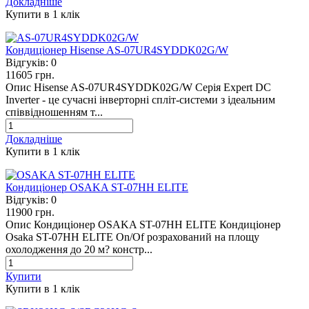
Докладніше
Купити в 1 клiк
Кондиціонер Hisense AS-07UR4SYDDK02G/W
Відгуків:
0
11605 грн.
Опис Hisense AS-07UR4SYDDK02G/W Серія Expert DC
Inverter - це сучасні інверторні спліт-системи з ідеальним
співвідношенням т...
Докладніше
Купити в 1 клiк
Кондиціонер OSAKA ST-07HH ELITE
Відгуків:
0
11900 грн.
Опис Кондиціонер OSAKA ST-07HH ELITE Кондиціонер
Osaka ST-07HH ELITE On/Of розрахований на площу
охолодження до 20 м? констр...
Купити
Купити в 1 клiк