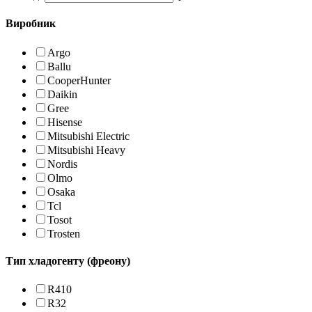
Виробник
Argo
Ballu
CooperHunter
Daikin
Gree
Hisense
Mitsubishi Electric
Mitsubishi Heavy
Nordis
Olmo
Osaka
Tcl
Tosot
Trosten
Тип хладогенту (фреону)
R410
R32