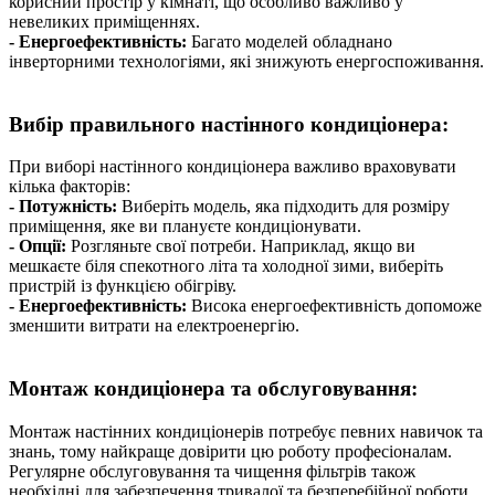
корисний простір у кімнаті, що особливо важливо у
невеликих приміщеннях.
- Енергоефективність:
Багато моделей обладнано
інверторними технологіями, які знижують енергоспоживання.
Вибір правильного настінного кондиціонера:
При виборі настінного кондиціонера важливо враховувати
кілька факторів:
- Потужність:
Виберіть модель, яка підходить для розміру
приміщення, яке ви плануєте кондиціонувати.
- Опції:
Розгляньте свої потреби. Наприклад, якщо ви
мешкаєте біля спекотного літа та холодної зими, виберіть
пристрій із функцією обігріву.
- Енергоефективність:
Висока енергоефективність допоможе
зменшити витрати на електроенергію.
Монтаж кондиціонера та обслуговування:
Монтаж настінних кондиціонерів потребує певних навичок та
знань, тому найкраще довірити цю роботу професіоналам.
Регулярне обслуговування та чищення фільтрів також
необхідні для забезпечення тривалої та безперебійної роботи.