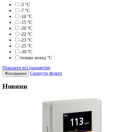
-5
°С
-7
°С
-10
°С
-15
°С
-20
°С
-22
°С
-23
°С
-25
°С
-30
°С
только холод
°С
Показати всі параметри
Скинути фільтр
Новини