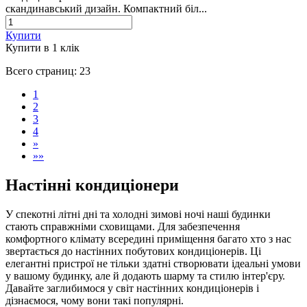
скандинавський дизайн. Компактний біл...
Купити
Купити в 1 клiк
Всего страниц:
23
1
2
3
4
»
»»
Настінні кондиціонери
У спекотні літні дні та холодні зимові ночі наші будинки
стають справжніми сховищами. Для забезпечення
комфортного клімату всередині приміщення багато хто з нас
звертається до настінних побутових кондиціонерів. Ці
елегантні пристрої не тільки здатні створювати ідеальні умови
у вашому будинку, але й додають шарму та стилю інтер'єру.
Давайте заглибимося у світ настінних кондиціонерів і
дізнаємося, чому вони такі популярні.