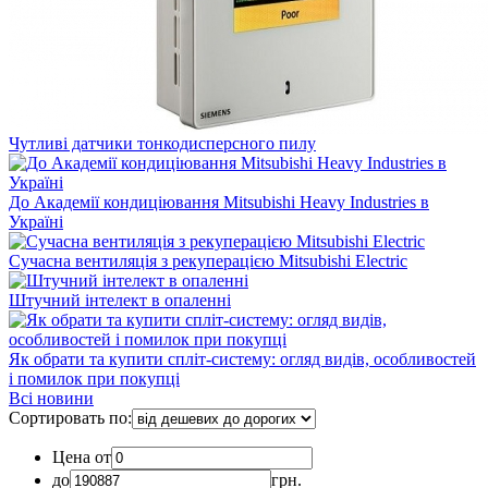
Чутливі датчики тонкодисперсного пилу
До Академії кондиціювання Mitsubishi Heavy Industries в
Україні
Сучасна вентиляція з рекуперацією Mitsubishi Electric
Штучний інтелект в опаленні
Як обрати та купити спліт-систему: огляд видів, особливостей
і помилок при покупці
Всі новини
Сортировать по:
Цена от
до
грн.