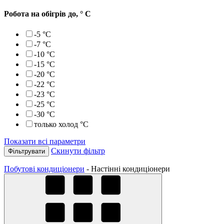
Робота на обігрів до, ° С
-5
°С
-7
°С
-10
°С
-15
°С
-20
°С
-22
°С
-23
°С
-25
°С
-30
°С
только холод
°С
Показати всі параметри
Скинути фільтр
Побутові кондиціонери
-
Настінні кондиціонери