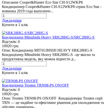
Описание Cooper&Hunter Eco Star CH-S12WKP8
Кондиционер Cooper&Hunter CH-S12WKP8 серии Eco Star -
новинка 2019 года выполнен...
Докладніше
Купити в 1 клiк
Кондиціонер Mitsubishi Heavy SRK28HG-S/SRC28HG-S
Відгуків:
0
10920 грн.
Опис Кондиціонер MITSUBISHI HEAVY SRK28HG-S
Кондиціонер Mitsubishi Heavy SRК28HG-S –це якісна та
продуктивна модель, яку можна віднести д...
Докладніше
Купити в 1 клiк
Кондиціонер Trosten TRN08-PS ON/OFF
Відгуків:
0
10920 грн.
Опис Trosten TRN08-PS ON/OFF Кондиціонери Trosten серії
TRN — це надійне та ефективне рішення для охолодження та
обігріву приміщень...