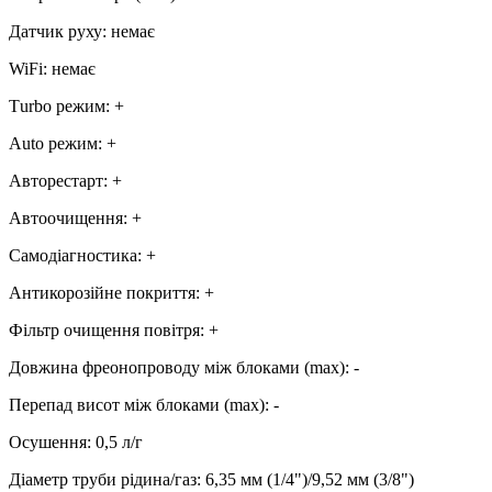
Датчик руху
:
немає
WiFi
:
немає
Тurbo режим
:
+
Аuto режим
:
+
Авторестарт
:
+
Автоочищення
:
+
Самодіагностика
:
+
Антикорозійне покриття
:
+
Фільтр очищення повітря
:
+
Довжина фреонопроводу між блоками (max)
:
-
Перепад висот між блоками (max)
:
-
Осушення
:
0,5
л/г
Діаметр труби рідина/газ
:
6,35 мм (1/4")/9,52 мм (3/8")