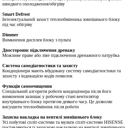
швидкого охолодження/обігріву
Smart Defrost
Інтелектуальний захист теплообмінника зовнішнього блоку
під час обігріву
Dimmer
Вимкнення дисплея блоку з пульта
Двостороннє підключення дренажу
Можливе праве або ліве підключення дренажного патрубка
Система самодіагностики та захисту
Кондиціонери мають вбудовану систему самодіагностики та
захисту з індикацією кодів помилок
Функція самоочищення
Спеціальний алгоритм роботи кондиціонера після його
вимкнення залишає у робочому стані вентилятор
внутрішнього блоку протягом деякого часу. Це дозволяє
висушити теплообмінник після роботи
Захисна накладка на вентилі зовнішнього блоку
Усі побутові спліт-системи та мульти спліт-системи HISENSE
поставляються із захисною накладкою на вентилі зовнішнього