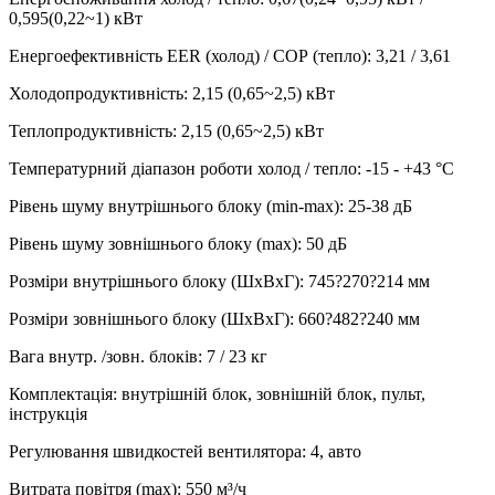
0,595(0,22~1) кВт
Енергоефективність EER (холод) / СОР (тепло)
:
3,21 / 3,61
Холодопродуктивність
:
2,15 (0,65~2,5)
кВт
Теплопродуктивність
:
2,15 (0,65~2,5)
кВт
Температурний діапазон роботи холод / тепло
:
-15 - +43 °С
Рівень шуму внутрішнього блоку (min-max)
:
25-38 дБ
Рівень шуму зовнішнього блоку (max)
:
50 дБ
Розміри внутрішнього блоку (ШхВхГ)
:
745?270?214 мм
Розміри зовнішнього блоку (ШхВхГ)
:
660?482?240 мм
Вага внутр. /зовн. блоків
:
7 / 23 кг
Комплектація
:
внутрішній блок, зовнішній блок, пульт,
інструкція
Регулювання швидкостей вентилятора
:
4, авто
Витрата повітря (max)
:
550
м³/ч