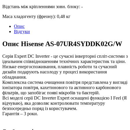
Відстань між кріпленнями зовн. блоку
:
-
Маса хладогенту (фреону)
:
0,48 кг
Опис
Відгуки
Опис Hisense AS-07UR4SYDDK02G/W
Серія Expert DC Inverter - це сучасні інверторні спліт-системи з
ідеальним співвідношенням технічних характеристик та ціни.
Низьке енергоспоживання, плавність роботи та сучасний
дизайн подарують насолоду у процесі використання
обладнання.
Комплексна система очищення повітря представлена у вигляді
іонізатора повітря, кахетинового та активного карбонового
фільтрів, що запобігає появі мікробів та бактерій.
Всі моделі серії DC Inverter Expert оснащені функцією I Feel (Я
відчуваю), яка дозволяє контролювати температуру
безпосередньо поряд із користувачем.
Гарантія – 3 роки.