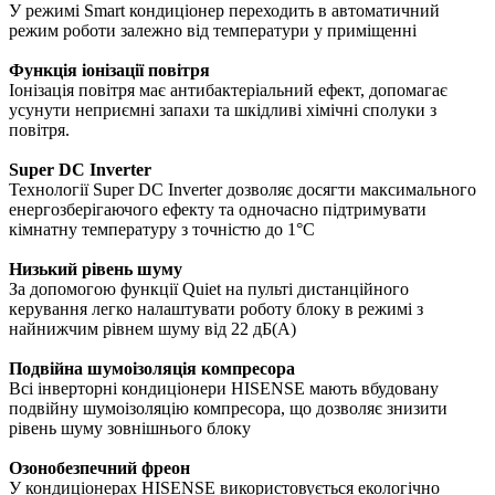
У режимі Smart кондиціонер переходить в автоматичний
режим роботи залежно від температури у приміщенні
Функція іонізації повітря
Іонізація повітря має антибактеріальний ефект, допомагає
усунути неприємні запахи та шкідливі хімічні сполуки з
повітря.
Super DC Inverter
Технології Super DC Inverter дозволяє досягти максимального
енергозберігаючого ефекту та одночасно підтримувати
кімнатну температуру з точністю до 1°С
Низький рівень шуму
За допомогою функції Quiet на пульті дистанційного
керування легко налаштувати роботу блоку в режимі з
найнижчим рівнем шуму від 22 дБ(А)
Подвійна шумоізоляція компресора
Всі інверторні кондиціонери HISENSE мають вбудовану
подвійну шумоізоляцію компресора, що дозволяє знизити
рівень шуму зовнішнього блоку
Озонобезпечний фреон
У кондиціонерах HISENSE використовується екологічно