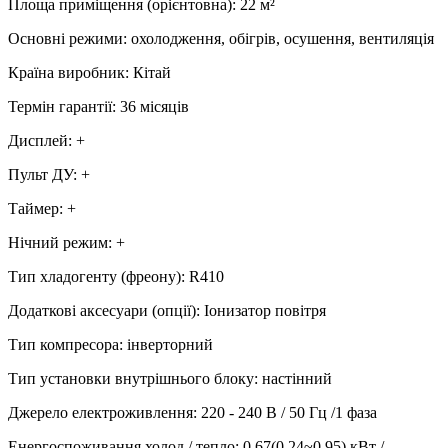
Площа приміщення (орієнтовна)
:
22
м²
Основні режими
:
охолодження, обігрів, осушення, вентиляція
Країна виробник
:
Кітай
Термін гарантії
:
36 місяців
Дисплей
:
+
Пульт ДУ
:
+
Таймер
:
+
Нічний режим
:
+
Тип хладогенту (фреону)
:
R410
Додаткові аксесуари (опції)
:
Іонизатор повітря
Тип компресора
:
інверторний
Тип установки внутрішнього блоку
:
настінний
Джерело електроживлення
:
220 - 240 В / 50 Гц /1 фаза
Енергоспоживання холод / тепло
:
0,67(0,24~0,95) кВт /