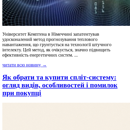
Університет Кемптена в Німеччині запатентував
удосконалений метод прогнозування теплового
навантаження, що грунтується на технології штучного
інтелекту. Цей метод, як очікується, значно підвищить
ефективність енергетичних систем. ...
читати всю новину →
Як обрати та купити спліт-систему:
огляд видів, особливостей і помилок
при покупці