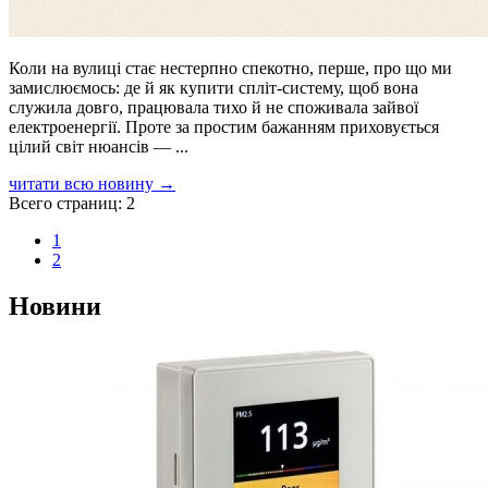
Коли на вулиці стає нестерпно спекотно, перше, про що ми
замислюємось: де й як купити спліт-систему, щоб вона
служила довго, працювала тихо й не споживала зайвої
електроенергії. Проте за простим бажанням приховується
цілий світ нюансів — ...
читати всю новину →
Всего страниц:
2
1
2
Новини