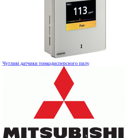
Чутливі датчики тонкодисперсного пилу