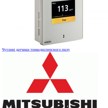
Чутливі датчики тонкодисперсного пилу