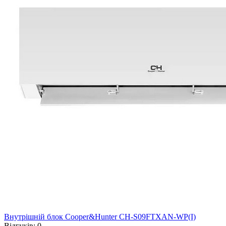
Внутрішній блок Cooper&Hunter CH-S09FTXAN-WP(I)
Відгуків:
0