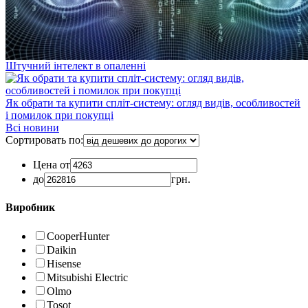
Штучний інтелект в опаленні
Як обрати та купити спліт-систему: огляд видів, особливостей
і помилок при покупці
Всі новини
Сортировать по:
Цена от
до
грн.
Виробник
CooperHunter
Daikin
Hisense
Mitsubishi Electric
Olmo
Tosot