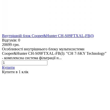
Внутрішній блок Cooper&Hunter CH-S09FTXAL-FB(I)
Відгуків:
0
20699 грн.
Особливості внутрішнього блоку мультисистеми
Cooper&Hunter CH-S09FTXAL-FB(I): "CH 7-SKY Technology"
- комплексна система фільтрації н...
Купити
Купити в 1 клiк