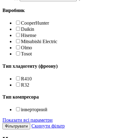
Виробник
CooperHunter
Daikin
Hisense
Mitsubishi Electric
Olmo
Tosot
Тип хладогенту (фреону)
R410
R32
Тип компресора
інверторний
Показати всі параметри
Скинути фільтр