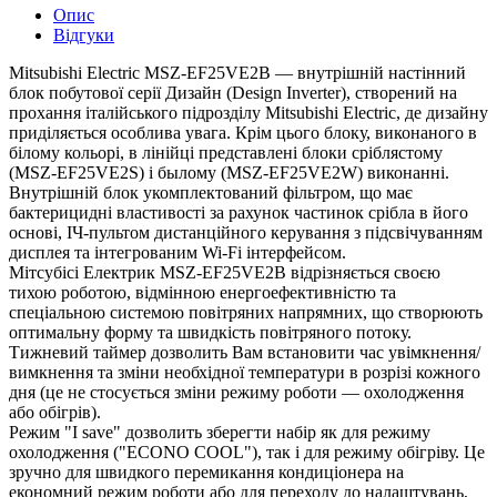
Опис
Відгуки
Mitsubishi Electric MSZ-EF25VE2B — внутрішній настінний
блок побутової серії Дизайн (Design Inverter), створений на
прохання італійського підрозділу Mitsubishi Electric, де дизайну
приділяється особлива увага. Крім цього блоку, виконаного в
білому кольорі, в лінійці представлені блоки сріблястому
(MSZ-EF25VE2S) і былому (MSZ-EF25VE2W) виконанні.
Внутрішній блок укомплектований фільтром, що має
бактерицидні властивості за рахунок частинок срібла в його
основі, ІЧ-пультом дистанційного керування з підсвічуванням
дисплея та інтегрованим Wi-Fi інтерфейсом.
Мітсубісі Електрик MSZ-EF25VE2B відрізняється своєю
тихою роботою, відмінною енергоефективністю та
спеціальною системою повітряних напрямних, що створюють
оптимальну форму та швидкість повітряного потоку.
Тижневий таймер дозволить Вам встановити час увімкнення/
вимкнення та зміни необхідної температури в розрізі кожного
дня (це не стосується зміни режиму роботи — охолодження
або обігрів).
Режим "I save" дозволить зберегти набір як для режиму
охолодження ("ECONO COOL"), так і для режиму обігріву. Це
зручно для швидкого перемикання кондиціонера на
економний режим роботи або для переходу до налаштувань,