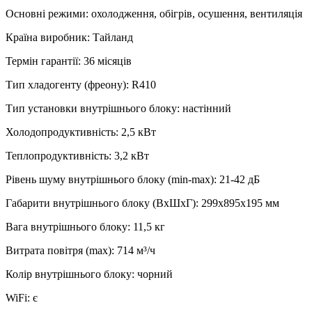
Основні режими
:
охолодження, обігрів, осушення, вентиляція
Країна виробник
:
Тайланд
Термін гарантії
:
36 місяців
Тип хладогенту (фреону)
:
R410
Тип установки внутрішнього блоку
:
настінний
Холодопродуктивність
:
2,5
кВт
Теплопродуктивність
:
3,2
кВт
Рівень шуму внутрішнього блоку (min-max)
:
21-42 дБ
Габарити внутрішнього блоку (ВхШхГ)
:
299x895x195 мм
Вага внутрішнього блоку
:
11,5
кг
Витрата повітря (max)
:
714
м³/ч
Колір внутрішнього блоку
:
чорний
WiFi
:
є