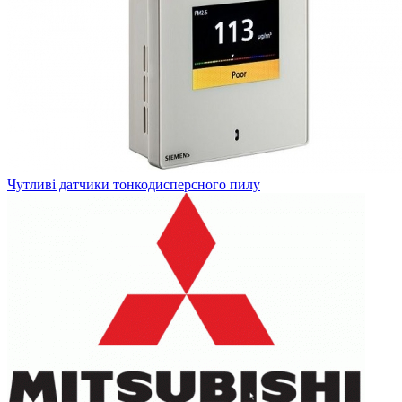
Чутливі датчики тонкодисперсного пилу