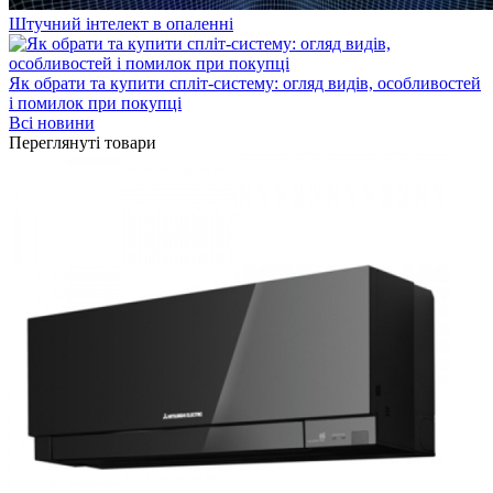
Штучний інтелект в опаленні
Як обрати та купити спліт-систему: огляд видів, особливостей
і помилок при покупці
Всі новини
Переглянуті товари