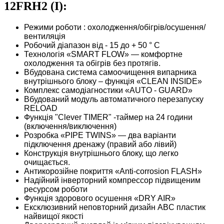
12FRH2 (I):
Режими роботи : охолодження/обігрів/осушення/
вентиляція
Робочий діапазон від - 15 до + 50 ° C
Технологія «SMART FLOW» — комфортне
охолодження та обігрів без протягів.
Вбудована система самоочищення випарника
внутрішнього блоку – функція «CLEAN INSIDE»
Комплекс самодіагностики «AUTO - GUARD»
Вбудований модуль автоматичного перезапуску
RELOAD
Функція "Сlever TIMER" -таймер на 24 години
(включення/виключення)
Розробка «PIPE TWINS» — два варіанти
підключення дренажу (правий або лівий)
Конструкція внутрішнього блоку, що легко
очищається.
Антикорозійне покриття «Anti-corrosion FLASH»
Надійний інверторний компрессор підвищеним
ресурсом роботи
Функція здорового осушення «DRY AIR»
Ексклюзивний неповторний дизайн ABC пластик
найвищої якості