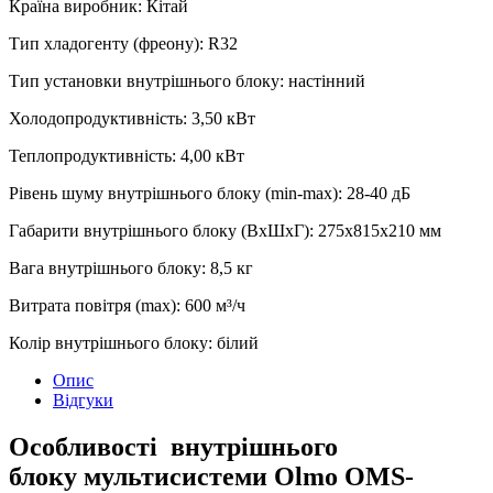
Країна виробник
:
Кітай
Тип хладогенту (фреону)
:
R32
Тип установки внутрішнього блоку
:
настінний
Холодопродуктивність
:
3,50
кВт
Теплопродуктивність
:
4,00
кВт
Рівень шуму внутрішнього блоку (min-max)
:
28-40 дБ
Габарити внутрішнього блоку (ВхШхГ)
:
275х815х210 мм
Вага внутрішнього блоку
:
8,5
кг
Витрата повітря (max)
:
600
м³/ч
Колір внутрішнього блоку
:
білий
Опис
Відгуки
Особливості внутрішнього
блоку мультисистеми Olmo OMS-