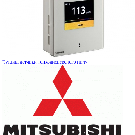
Чутливі датчики тонкодисперсного пилу