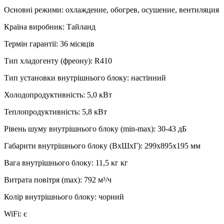
Основні режими
:
охлаждение, обогрев, осушение, вентиляция
Країна виробник
:
Тайланд
Термін гарантії
:
36 місяців
Тип хладогенту (фреону)
:
R410
Тип установки внутрішнього блоку
:
настінний
Холодопродуктивність
:
5,0
кВт
Теплопродуктивність
:
5,8
кВт
Рівень шуму внутрішнього блоку (min-max)
:
30-43 дБ
Габарити внутрішнього блоку (ВхШхГ)
:
299x895x195 мм
Вага внутрішнього блоку
:
11,5 кг
кг
Витрата повітря (max)
:
792
м³/ч
Колір внутрішнього блоку
:
чорний
WiFi
:
є