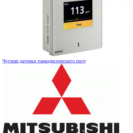
Чутливі датчики тонкодисперсного пилу