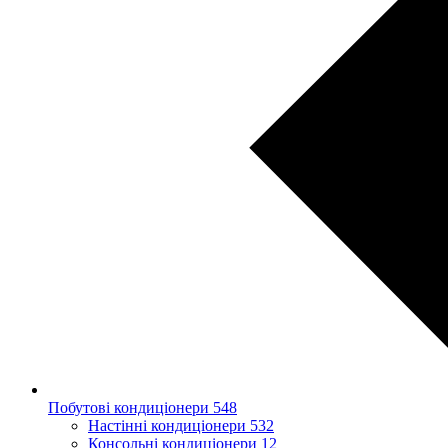
Побутові кондиціонери
548
Настінні кондиціонери
532
Консольні кондиціонери
12