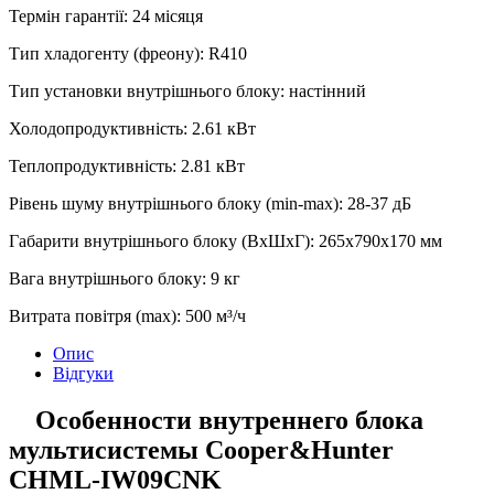
Термін гарантії
:
24 місяця
Тип хладогенту (фреону)
:
R410
Тип установки внутрішнього блоку
:
настінний
Холодопродуктивність
:
2.61
кВт
Теплопродуктивність
:
2.81
кВт
Рівень шуму внутрішнього блоку (min-max)
:
28-37 дБ
Габарити внутрішнього блоку (ВхШхГ)
:
265х790х170 мм
Вага внутрішнього блоку
:
9
кг
Витрата повітря (max)
:
500
м³/ч
Опис
Відгуки
Особенности внутреннего блока
мультисистемы Cooper&Hunter
CHML-IW09CNK