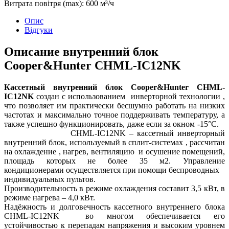
Витрата повітря (max)
:
600
м³/ч
Опис
Відгуки
Описание внутренний блок
Cooper&Hunter CHML-IC12NK
Кассетный внутренний блок Cooper&Hunter CHML-
IC12NK
создан с использованием инверторной технологии ,
что позволяет им практически бесшумно работать на низких
частотах и максимально точное поддерживать температуру, а
также успешно функционировать, даже если за окном -15°С.
CHML-IC12NK – кассетный инверторный
внутренний блок, используемый в сплит-системах , рассчитан
на охлаждение , нагрев, вентиляцию и осушение помещений,
площадь которых не более 35 м2. Управление
кондиционерами осуществляется при помощи беспроводных
индивидуальных пультов.
Производительность в режиме охлаждения составит 3,5 кВт, в
режиме нагрева – 4,0 кВт.
Надёжность и долговечность кассетного внутреннего блока
CHML-IC12NK во многом обеспечивается его
устойчивостью к перепадам напряжения и высоким уровнем