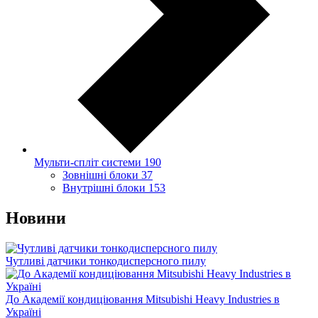
Мульти-спліт системи
190
Зовнішні блоки
37
Внутрішні блоки
153
Новини
Чутливі датчики тонкодисперсного пилу
До Академії кондиціювання Mitsubishi Heavy Industries в
Україні