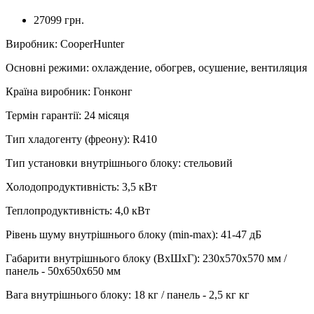
27099 грн.
Виробник
:
CooperHunter
Основні режими
:
охлаждение, обогрев, осушение, вентиляция
Країна виробник
:
Гонконг
Термін гарантії
:
24 місяця
Тип хладогенту (фреону)
:
R410
Тип установки внутрішнього блоку
:
стельовий
Холодопродуктивність
:
3,5
кВт
Теплопродуктивність
:
4,0
кВт
Рівень шуму внутрішнього блоку (min-max)
:
41-47 дБ
Габарити внутрішнього блоку (ВхШхГ)
:
230х570х570 мм /
панель - 50х650х650 мм
Вага внутрішнього блоку
:
18 кг / панель - 2,5 кг
кг