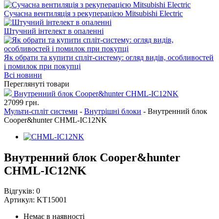
Сучасна вентиляція з рекуперацією Mitsubishi Electric
Штучний інтелект в опаленні
Як обрати та купити спліт-систему: огляд видів, особливостей
і помилок при покупці
Всі новини
Переглянуті товари
Внутренний блок Cooper&hunter CHML-IC12NK
27099
грн.
Мульти-спліт системи
-
Внутрішні блоки
-
Внутренний блок
Cooper&hunter CHML-IC12NK
Внутренний блок Cooper&hunter
CHML-IC12NK
Відгуків:
0
Артикул:
KT15001
Немає в наявності