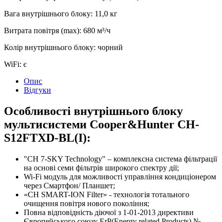
Вага внутрішнього блоку
:
11,0
кг
Витрата повітря (max)
:
680
м³/ч
Колір внутрішнього блоку
:
чорний
WiFi
:
є
Опис
Відгуки
Особливості внутрішнього блоку
мультисистеми Cooper&Hunter CH-
S12FTXD-BL(I):
"CH 7-SKY Technology" – комплексна система фільтрації
на основі семи фільтрів широкого спектру дії;
Wi-Fi модуль для можливості управління кондиціонером
через Смартфон/ Планшет;
«CH SMART-ION Filter» - технологія тотального
очищення повітря нового покоління;
Повна відповідність діючої з 1-01-2013 директиви
Європейського союзу ErP(Energy related Products) №