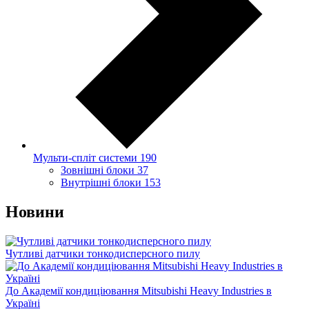
Мульти-спліт системи
190
Зовнішні блоки
37
Внутрішні блоки
153
Новини
Чутливі датчики тонкодисперсного пилу
До Академії кондиціювання Mitsubishi Heavy Industries в
Україні