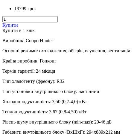
19799 грн.
Купити
Купити в 1 клiк
Виробник
:
CooperHunter
Основні режими
:
охолодження, обігрів, осушення, вентиляція
Країна виробник
:
Гонконг
Термін гарантії
:
24 місяця
Тип хладогенту (фреону)
:
R32
Тип установки внутрішнього блоку
:
настінний
Холодопродуктивність
:
3,50 (0,7-4,0)
кВт
Теплопродуктивність
:
3,67 (0,8-4,50)
кВт
Рівень шуму внутрішнього блоку (min-max)
:
20-46 дБ
Габарити внутрішнього блоку (ВхШхГ)
:
294х889х212 мм