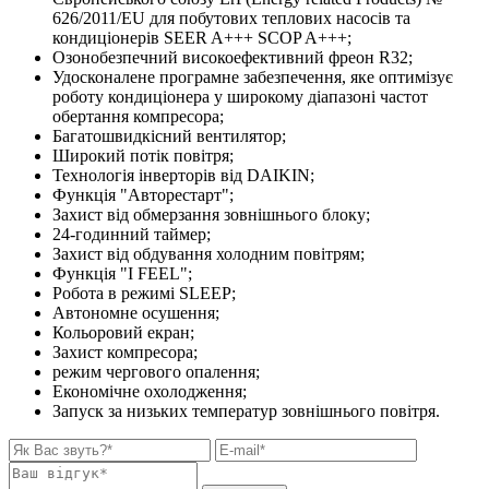
626/2011/EU для побутових теплових насосів та
кондиціонерів SEER A+++ SCOP A+++;
Озонобезпечний високоефективний фреон R32;
Удосконалене програмне забезпечення, яке оптимізує
роботу кондиціонера у широкому діапазоні частот
обертання компресора;
Багатошвидкісний вентилятор;
Широкий потік повітря;
Технологія інверторів від DAIKIN;
Функція "Авторестарт";
Захист від обмерзання зовнішнього блоку;
24-годинний таймер;
Захист від обдування холодним повітрям;
Функція "I FEEL";
Робота в режимі SLEEP;
Автономне осушення;
Кольоровий екран;
Захист компресора;
режим чергового опалення;
Економічне охолодження;
Запуск за низьких температур зовнішнього повітря.