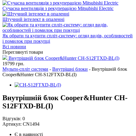
Сучасна вентиляція з рекуперацією Mitsubishi Electric
Штучний інтелект в опаленні
Як обрати та купити спліт-систему: огляд видів, особливостей
і помилок при покупці
Всі новини
Переглянуті товари
Внутрішній блок Cooper&Hunter CH-S12FTXD-BL(I)
19799
грн.
Мульти-спліт системи
-
Внутрішні блоки
-
Внутрішній блок
Cooper&Hunter CH-S12FTXD-BL(I)
Внутрішній блок Cooper&Hunter CH-
S12FTXD-BL(I)
Відгуків:
0
Артикул:
CN1494
Є в наявності