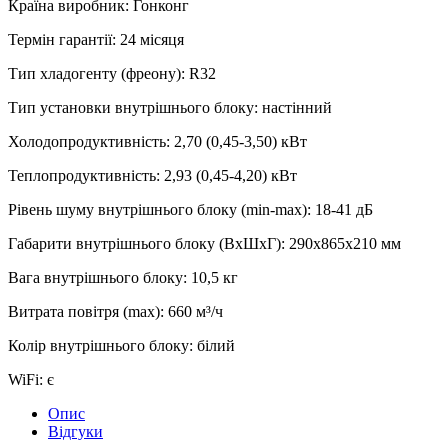
Країна виробник
:
Гонконг
Термін гарантії
:
24 місяця
Тип хладогенту (фреону)
:
R32
Тип установки внутрішнього блоку
:
настінний
Холодопродуктивність
:
2,70 (0,45-3,50)
кВт
Теплопродуктивність
:
2,93 (0,45-4,20)
кВт
Рівень шуму внутрішнього блоку (min-max)
:
18-41 дБ
Габарити внутрішнього блоку (ВхШхГ)
:
290х865х210 мм
Вага внутрішнього блоку
:
10,5
кг
Витрата повітря (max)
:
660
м³/ч
Колір внутрішнього блоку
:
білий
WiFi
:
є
Опис
Відгуки