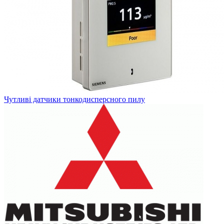
Чутливі датчики тонкодисперсного пилу