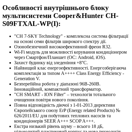
Особливості внутрішнього блоку
мультисистеми Cooper&Hunter CH-
S09FTXAL-WP(I):
"CH 7-SKY Technology" - комплексна система фільтрації
на основі семи фільтрів широкого спектру дії.
Озонобезпечний високоефективний фреон R32.
Wi-Fi модуль для можливості керування кондиціонером
через Смартфон/Планшет (ОС: Android, iOS).
Захист будинку від зледеніння +8°C.
Найвищий клас енергоефективності. Енергозберігаюча
комплектація за типом A++++ Class Energy Efficiency -
Generation V.
Безперебійна робота у діапазоні 96В-260В.
Інноваційний, компактний трансформатор.
"CH SMART - ION Filter" – технологія тотального
очищення повітря нового покоління.
Повна відповідність діючої з 1-01-2013 директиви
Європейського союзу ErP (Energy related Products) №
626/2011/EU для побутових теплових насосів та
кондиціонерів SEER A+++ SCOP A+++.
Екстра низький рівень шуму – всього 18 дБ,
цільнолитий пластиковий корпус та нова технологія