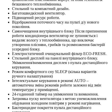
безшовного теплообмінника.
Стильний та компактний дизайн.
Багатошвидкісний вентилятор.
Підвищений ресурс роботи.
Відображення поточного часу на пульті д/у нового
покоління.
Самоочищення внутрішнього блоку Після припинення
роботи кондиціонера вентилятор не зупиняється і
видаляє вологу з теплообмінника, що виключає
утворення плісняви, грибків та розмноження бактерій
усередині блоку.
Електростатичний очищувальний фільтр ЕСО-FRESH.
Стильний дисплей на панелі внутрішнього блоку.
Увімкнення/вимкнення дисплея з пульта дистанційного
керування.
Режим комфортного сну SLЕЄР (кілька варіантів
ручного налаштування)
Інтелектуальне керування в режимі AUTO –
автоматична зміна режимів роботи залежно від змін
температури у приміщенні.
24-годинний таймер на увімкнення та вимкнення.
Затримка пуску вентилятора з метою унеможливлення
обдування холодним повітрям у режимі нагрівання.
Бактерицидне покриття пульта дистанційного