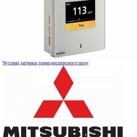
Чутливі датчики тонкодисперсного пилу