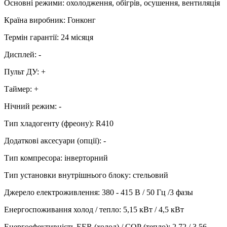
Основні режими
:
охолодження, обігрів, осушення, вентиляція
Країна виробник
:
Гонконг
Термін гарантії
:
24 місяця
Дисплей
:
-
Пульт ДУ
:
+
Таймер
:
+
Нічний режим
:
-
Тип хладогенту (фреону)
:
R410
Додаткові аксесуари (опції)
:
-
Тип компресора
:
інверторний
Тип установки внутрішнього блоку
:
стельовий
Джерело електроживлення
:
380 - 415 В / 50 Гц /3 фазы
Енергоспоживання холод / тепло
:
5,15 кВт / 4,5 кВт
Енергоефективність EER (холод) / СОР (тепло)
:
2,72 / 3,56