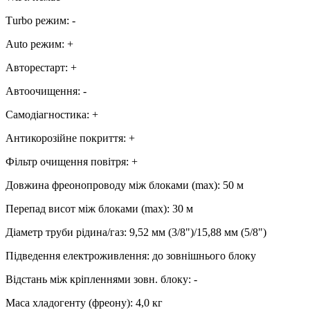
Тurbo режим
:
-
Аuto режим
:
+
Авторестарт
:
+
Автоочищення
:
-
Самодіагностика
:
+
Антикорозійне покриття
:
+
Фільтр очищення повітря
:
+
Довжина фреонопроводу між блоками (max)
:
50 м
Перепад висот між блоками (max)
:
30 м
Діаметр труби рідина/газ
:
9,52 мм (3/8")/15,88 мм (5/8")
Підведення електроживлення
:
до зовнішнього блоку
Відстань між кріпленнями зовн. блоку
:
-
Маса хладогенту (фреону)
:
4,0 кг