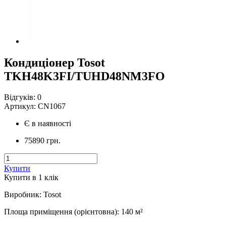
Кондиціонер Tosot
TKH48K3FI/TUHD48NM3FO
Відгуків:
0
Артикул:
CN1067
Є в наявності
75890 грн.
Купити
Купити в 1 клiк
Виробник
:
Tosot
Площа приміщення (орієнтовна)
:
140
м²