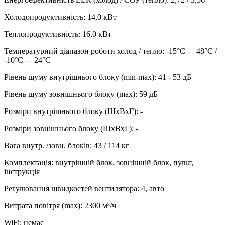
Холодопродуктивність
:
14,0
кВт
Теплопродуктивність
:
16,0
кВт
Температурний діапазон роботи холод / тепло
:
-15°С - +48°С /
-10°С - +24°С
Рівень шуму внутрішнього блоку (min-max)
:
41 - 53 дБ
Рівень шуму зовнішнього блоку (max)
:
59 дБ
Розміри внутрішнього блоку (ШхВхГ)
:
-
Розміри зовнішнього блоку (ШхВхГ)
:
-
Вага внутр. /зовн. блоків
:
43 / 114 кг
Комплектація
:
внутрішній блок, зовнішній блок, пульт,
інструкція
Регулювання швидкостей вентилятора
:
4, авто
Витрата повітря (max)
:
2300
м³/ч
WiFi
:
немає