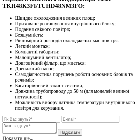
TKH48K3FI/TUHD48NM3FO:
Швидке охолодження великих площ;
Приховане розташування внутрішнього блоку;
Подання свіжого повітря;
Безшумність;
Рівномірний розподіл охолоджених мас повітря.
Легкий монтаж;
Компактні габарити;
Малошумний вентилятор;
Довговічний фільтр, що миється;
Дренажний насос;
Самодіагностика порушень роботи основних блоків та
режимів;
Багаторівневий захист системи;
Довжина трубопроводу до 50 м (для моделей великої
потужності);
Можливість вибору датчика температури внутрішнього
повітря для керування.
Показати ще...