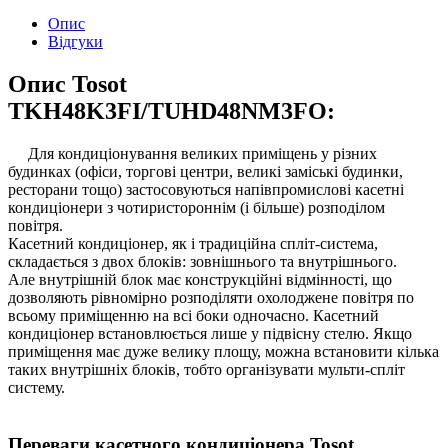
Опис
Відгуки
Опис Tosot
TKH48K3FI/TUHD48NM3FO:
Для кондиціонування великих приміщень у різних
будинках (офіси, торгові центри, великі заміські будинки,
ресторани тощо) застосовуються напівпромислові касетні
кондиціонери з чотиристороннім (і більше) розподілом
повітря.
Касетний кондиціонер, як і традиційна спліт-система,
складається з двох блоків: зовнішнього та внутрішнього.
Але внутрішній блок має конструкційні відмінності, що
дозволяють рівномірно розподіляти охолоджене повітря по
всьому приміщенню на всі боки одночасно. Касетний
кондиціонер встановлюється лише у підвісну стелю. Якщо
приміщення має дуже велику площу, можна встановити кілька
таких внутрішніх блоків, тобто організувати мульти-спліт
систему.
Переваги касетного кондиціонера Tosot