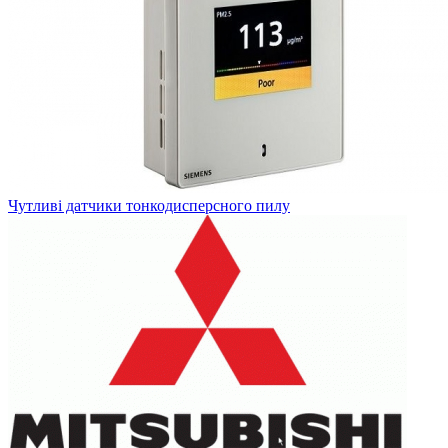
Чутливі датчики тонкодисперсного пилу