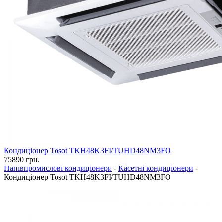
Кондиціонер Tosot TKH48K3FI/TUHD48NM3FO
75890
грн.
Напівпромислові кондиціонери
-
Касетні кондиціонери
-
Кондиціонер Tosot TKH48K3FI/TUHD48NM3FO