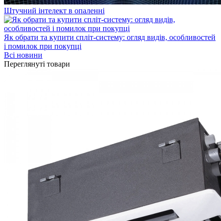
Штучний інтелект в опаленні
Як обрати та купити спліт-систему: огляд видів, особливостей
і помилок при покупці
Всі новини
Переглянуті товари