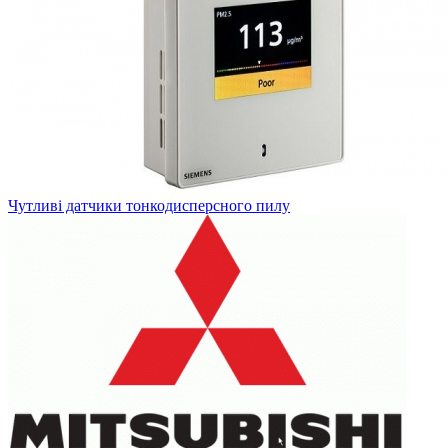
Чутливі датчики тонкодисперсного пилу