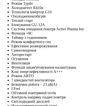
Режим Турбо
Холодоагент R410а
Технологія інвертор G10
Охолодження/обігрів
Теплий старт
Блокування GU-12A
Система очищення повітря Active Plasma Ion
Функція +8С
Таймер з годинником
Режим комфортного сну
Ефективне розморожування
Самоочищення
Авторестарт
Осушення
Вентиляція
Функція запам'ятовування налаштувань
Клас енергоефективності А+++
Режим АВТО
7 швидкостей вентилятора
Безшумна робота – 23 дБ(А)
I Feel
Об'ємний повітряний потік
Контроль напряму подачі повітря
Світлодіодний дисплей
Низькотемпературний старт