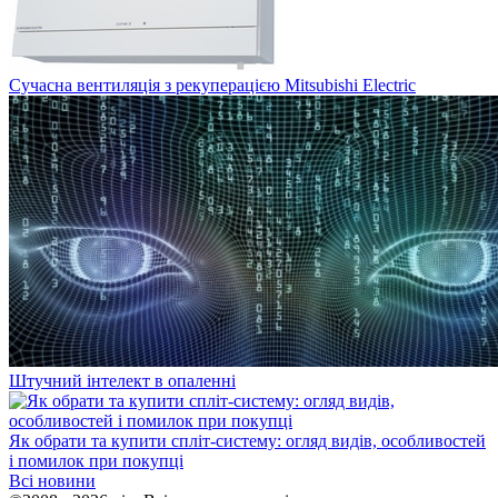
Сучасна вентиляція з рекуперацією Mitsubishi Electric
Штучний інтелект в опаленні
Як обрати та купити спліт-систему: огляд видів, особливостей
і помилок при покупці
Всі новини