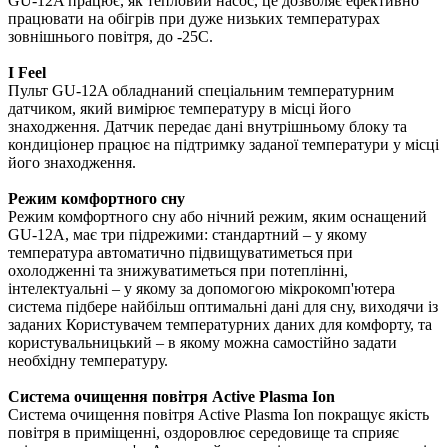
GU-12A працює, як тепловий насос, це дозволяє ефективно
працювати на обігрів при дуже низьких температурах
зовнішнього повітря, до -25С.
I Feel
Пульт GU-12A обладнаний спеціальним температурним
датчиком, який вимірює температуру в місці його
знаходження. Датчик передає дані внутрішньому блоку та
кондиціонер працює на підтримку заданої температури у місці
його знаходження.
Режим комфортного сну
Режим комфортного сну або нічний режим, яким оснащений
GU-12A, має три підрежими: стандартний – у якому
температура автоматично підвищуватиметься при
охолодженні та знижуватиметься при потеплінні,
інтелектуальні – у якому за допомогою мікрокомп'ютера
система підбере найбільш оптимальні дані для сну, виходячи із
заданих Користувачем температурних даних для комфорту, та
користувальницький – в якому можна самостійно задати
необхідну температуру.
Система очищення повітря Active Plasma Ion
Система очищення повітря Active Plasma Ion покращує якість
повітря в приміщенні, оздоровлює середовище та сприяє