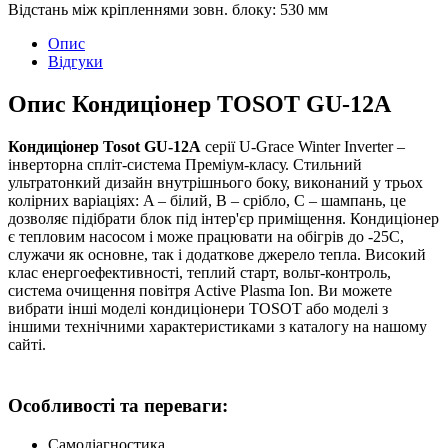
Відстань між кріпленнями зовн. блоку
:
530 мм
Опис
Відгуки
Опис Кондиціонер TOSOT GU-12A
Кондиціонер Tosot GU-12A
серії U-Grace Winter Inverter –
інверторна спліт-система Преміум-класу. Стильний
ультратонкий дизайн внутрішнього боку, виконаний у трьох
колірних варіаціях: A – білий, B – срібло, C – шампань, це
дозволяє підібрати блок під інтер'єр приміщення. Кондиціонер
є тепловим насосом і може працювати на обігрів до -25С,
служачи як основне, так і додаткове джерело тепла. Високий
клас енергоефективності, теплий старт, вольт-контроль,
система очищення повітря Active Plasma Ion. Ви можете
вибрати інші моделі кондиціонери TOSOT або моделі з
іншими технічними характеристиками з каталогу на нашому
сайті.
Особливості та переваги:
Самодіагностика