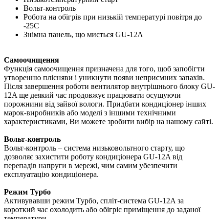
Вольт-контроль
Робота на обігрів при низькій температурі повітря до
-25С
Знімна панель, що миється GU-12A
Самоочищення
Функція самоочищення призначена для того, щоб запобігти
утворенню плісняви і уникнути появи неприємних запахів.
Після завершення роботи вентилятор внутрішнього блоку GU-
12A ще деякий час продовжує працювати осушуючи
порожнини від зайвої вологи. Придбати кондиціонер інших
марок-виробників або моделі з іншими технічними
характеристиками, Ви можете зробити вибір на нашому сайті.
Вольт-контроль
Вольт-контроль – система низьковольтного старту, що
дозволяє захистити роботу кондиціонера GU-12A від
перепадів напруги в мережі, чим самим убезпечити
експлуатацію кондиціонера.
Режим Турбо
Активувавши режим Турбо, спліт-система GU-12A за
короткий час охолодить або обігріє приміщення до заданої
температури.