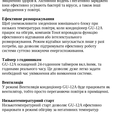
зміцненню здоров'я. Активний водень і негативно заряджені
іони ефективно усувають бактерії та віруси, а також інші
забруднення у повітрі.
Ефективне розморожування
Щоб унеможливити зледеніння зовнішнього блоку при
низьких температурах повітря, коли кондиціонер GU-12A
працює на обігрів, компанія Tosot впровадила функцію
ефективного відтавання або інтелектуального
розморожування. Режим відтайки запускається лише у разі
потреби, що дозволяє підтримувати ефективну роботу
системи суттєво знижуючи енергоспоживання.
Таймер з годинником
GU-12A оснащений 24-годинним таймером вкл./вимк. та
годинами реального часу. Це дозволяє дуже легко задати
необхідний час увімкнення або вимкнення системи.
Вентиляція
У режимі Вентиляція кондиціонер GU-12A буде працювати як
вентилятор, тобто просто переганяючи повітря в приміщенні.
Низькотемпературний старт
Низькотемпературний старт дозволяє GU-12A ефективно
працювати в режимі обігріву за негативних температур