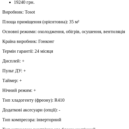
19240 грн.
Виробник
:
Tosot
Площа приміщення (орієнтовна)
:
35
м²
Основні режими
:
охолодження, обігрів, осушення, вентиляція
Країна виробник
:
Гонконг
Термін гарантії
:
24 місяця
Дисплей
:
+
Пульт ДУ
:
+
Таймер
:
+
Нічний режим
:
+
Тип хладогенту (фреону)
:
R410
Додаткові аксесуари (опції)
:
-
Тип компресора
:
інверторний