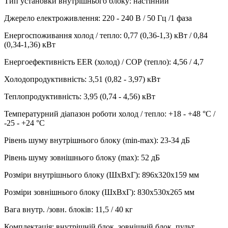
Тип установки внутрішнього блоку
:
настінний
Джерело електроживлення
:
220 - 240 В / 50 Гц /1 фаза
Енергоспоживання холод / тепло
:
0,77 (0,36-1,3) кВт / 0,84
(0,34-1,36) кВт
Енергоефективність EER (холод) / СОР (тепло)
:
4,56 / 4,7
Холодопродуктивність
:
3,51 (0,82 - 3,97)
кВт
Теплопродуктивність
:
3,95 (0,74 - 4,56)
кВт
Температурний діапазон роботи холод / тепло
:
+18 - +48 °С /
-25 - +24 °С
Рівень шуму внутрішнього блоку (min-max)
:
23-34 дБ
Рівень шуму зовнішнього блоку (max)
:
52 дБ
Розміри внутрішнього блоку (ШхВхГ)
:
896х320х159 мм
Розміри зовнішнього блоку (ШхВхГ)
:
830х530х265 мм
Вага внутр. /зовн. блоків
:
11,5 / 40 кг
Комплектація
:
внутрішній блок, зовнішній блок, пульт,