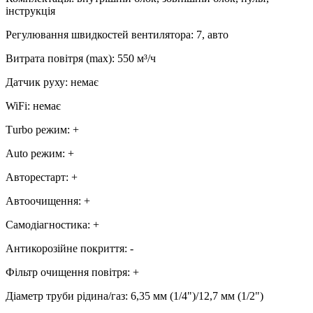
інструкція
Регулювання швидкостей вентилятора
:
7, авто
Витрата повітря (max)
:
550
м³/ч
Датчик руху
:
немає
WiFi
:
немає
Тurbo режим
:
+
Аuto режим
:
+
Авторестарт
:
+
Автоочищення
:
+
Самодіагностика
:
+
Антикорозійне покриття
:
-
Фільтр очищення повітря
:
+
Діаметр труби рідина/газ
:
6,35 мм (1/4")/12,7 мм (1/2")