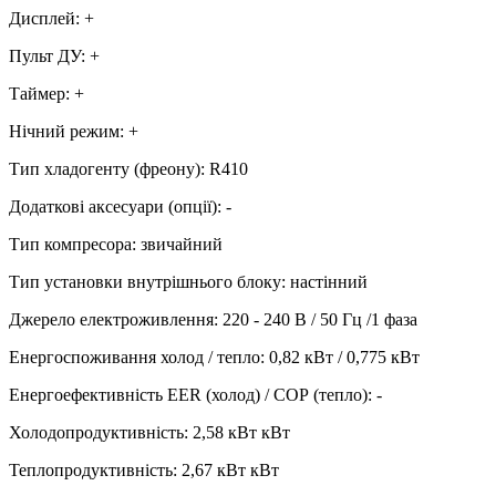
Дисплей
:
+
Пульт ДУ
:
+
Таймер
:
+
Нічний режим
:
+
Тип хладогенту (фреону)
:
R410
Додаткові аксесуари (опції)
:
-
Тип компресора
:
звичайний
Тип установки внутрішнього блоку
:
настінний
Джерело електроживлення
:
220 - 240 В / 50 Гц /1 фаза
Енергоспоживання холод / тепло
:
0,82 кВт / 0,775 кВт
Енергоефективність EER (холод) / СОР (тепло)
:
-
Холодопродуктивність
:
2,58 кВт
кВт
Теплопродуктивність
:
2,67 кВт
кВт