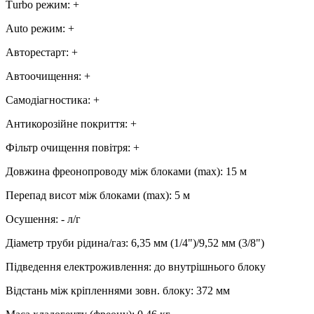
Тurbo режим
:
+
Аuto режим
:
+
Авторестарт
:
+
Автоочищення
:
+
Самодіагностика
:
+
Антикорозійне покриття
:
+
Фільтр очищення повітря
:
+
Довжина фреонопроводу між блоками (max)
:
15 м
Перепад висот між блоками (max)
:
5 м
Осушення
:
-
л/г
Діаметр труби рідина/газ
:
6,35 мм (1/4")/9,52 мм (3/8")
Підведення електроживлення
:
до внутрішнього блоку
Відстань між кріпленнями зовн. блоку
:
372 мм