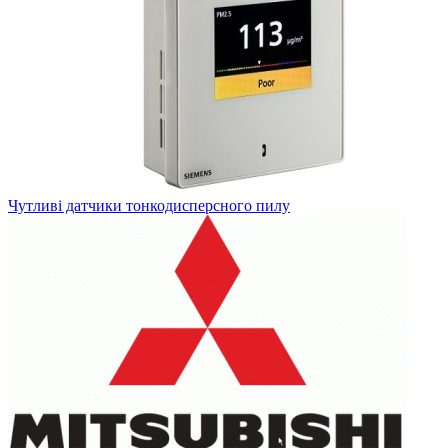
Чутливі датчики тонкодисперсного пилу