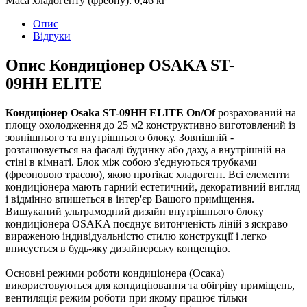
Маса хладогенту (фреону)
:
0,46 кг
Опис
Відгуки
Опис Кондиціонер OSAKA ST-
09HH ELITE
Кондиціонер Osaka ST-09HH ELITE On/Of
розрахований на
площу охолодження до 25 м2 конструктивно виготовлений із
зовнішнього та внутрішнього блоку. Зовнішній -
розташовується на фасаді будинку або даху, а внутрішній на
стіні в кімнаті. Блок між собою з'єднуються трубками
(фреоновою трасою), якою протікає хладогент. Всі елементи
кондиціонера мають гарний естетичний, декоративний вигляд
і відмінно впишеться в інтер'єр Вашого приміщення.
Вишуканий ультрамодний дизайн внутрішнього блоку
кондиціонера OSAKA поєднує витонченість ліній з яскраво
вираженою індивідуальністю стилю конструкції і легко
вписується в будь-яку дизайнерську концепцію.
Основні режими роботи кондиціонера (Осака)
використовуються для кондиціювання та обігріву приміщень,
вентиляція режим роботи при якому працює тільки