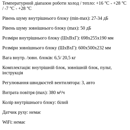
Температурний діапазон роботи холод / тепло
:
+16 °С - +28 °С
/ -7 °С - +28 °С
Рівень шуму внутрішнього блоку (min-max)
:
27-34 дБ
Рівень шуму зовнішнього блоку (max)
:
50 дБ
Розміри внутрішнього блоку (ШхВхГ)
:
698х255х190 мм
Розміри зовнішнього блоку (ШхВхГ)
:
600х500х232 мм
Вага внутр. /зовн. блоків
:
6,5/ 20,5 кг
Комплектація
:
внутрішній блок, зовнішній блок, пульт,
інструкція
Регулювання швидкостей вентилятора
:
3, авто
Витрата повітря (max)
:
380
м³/ч
Колір внутрішнього блоку
:
білий
Датчик руху
:
немає
WiFi
:
немає