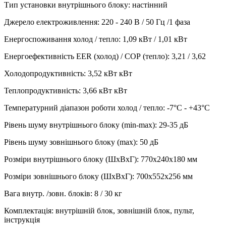
Тип установки внутрішнього блоку
:
настінний
Джерело електроживлення
:
220 - 240 В / 50 Гц /1 фаза
Енергоспоживання холод / тепло
:
1,09 кВт / 1,01 кВт
Енергоефективність EER (холод) / СОР (тепло)
:
3,21 / 3,62
Холодопродуктивність
:
3,52 кВт
кВт
Теплопродуктивність
:
3,66 кВт
кВт
Температурний діапазон роботи холод / тепло
:
-7°С - +43°С
Рівень шуму внутрішнього блоку (min-max)
:
29-35 дБ
Рівень шуму зовнішнього блоку (max)
:
50 дБ
Розміри внутрішнього блоку (ШхВхГ)
:
770х240х180 мм
Розміри зовнішнього блоку (ШхВхГ)
:
700х552х256 мм
Вага внутр. /зовн. блоків
:
8 / 30 кг
Комплектація
:
внутрішній блок, зовнішній блок, пульт,
інструкція