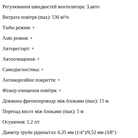
Регулювання швидкостей вентилятора
:
3,авто
Витрата повітря (max)
:
530
м³/ч
Тurbo режим
:
+
Аuto режим
:
+
Авторестарт
:
+
Автоочищення
:
+
Самодіагностика
:
+
Антикорозійне покриття
:
+
Фільтр очищення повітря
:
+
Довжина фреонопроводу між блоками (max)
:
15 м
Перепад висот між блоками (max)
:
5 м
Осушення
:
1,2
л/г
Діаметр труби рідина/газ
:
6,35 мм (1/4")/9,52 мм (3/8")