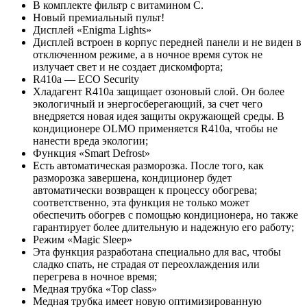
В комплекте фильтр с витамином C.
Новый премиальный пульт!
Дисплей «Enigma Lights»
Дисплей встроен в корпус передней панели и не виден в
отключенном режиме, а в ночное время суток не
излучает свет и не создает дискомфорта;
R410a — ECO Security
Хладагент R410a защищает озоновый слой. Он более
экологичный и энергосберегающий, за счет чего
внедряется новая идея защиты окружающей среды. В
кондиционере OLMO применяется R410a, чтобы не
нанести вреда экологии;
Функция «Smart Defrost»
Есть автоматическая разморозка. После того, как
разморозка завершена, кондиционер будет
автоматически возвращен к процессу обогрева;
соответственно, эта функция не только может
обеспечить обогрев с помощью кондиционера, но также
гарантирует более длительную и надежную его работу;
Режим «Magic Sleep»
Эта функция разработана специально для вас, чтобы
сладко спать, не страдая от переохлаждения или
перегрева в ночное время;
Медная трубка «Top class»
Медная трубка имеет новую оптимизированную