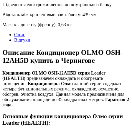
Підведення електроживлення
:
до внутрішнього блоку
Відстань між кріпленнями зовн. блоку
:
439 мм
Маса хладогенту (фреону)
:
0,63 кг
Опис
Відгуки
Описание Кондиционер OLMO OSH-
12AH5D купить в Чернигове
Кондиционер OLMO OSH-12AH5D серия Leader
(HEALTH)
предназначен охлаждать и обогревать
помещение.
Кондиционеры Олмо
данной серии содержат
четыре функциональных режима, охлаждение, осушение,
обогрев, очистка воздуха. Данная модель предназначена для
обслуживания площади до 35 квадратных метров.
Гарантия 2
года.
Основные функции кондиционера Олмо серии
Leader (HEALTH):