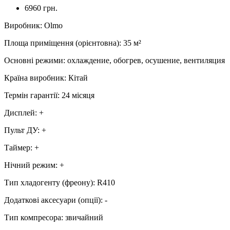
6960 грн.
Виробник
:
Olmo
Площа приміщення (орієнтовна)
:
35
м²
Основні режими
:
охлаждение, обогрев, осушение, вентиляция
Країна виробник
:
Кітай
Термін гарантії
:
24 місяця
Дисплей
:
+
Пульт ДУ
:
+
Таймер
:
+
Нічний режим
:
+
Тип хладогенту (фреону)
:
R410
Додаткові аксесуари (опції)
:
-
Тип компресора
:
звичайний