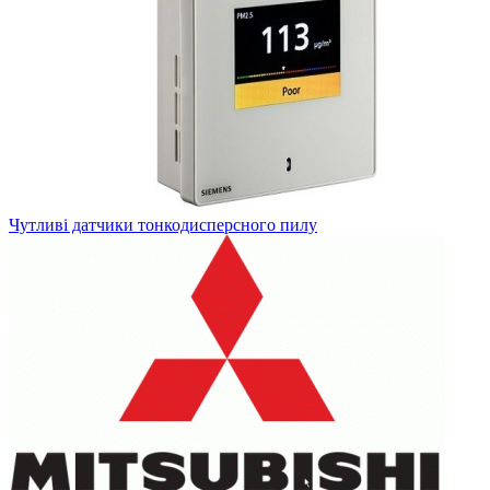
Чутливі датчики тонкодисперсного пилу