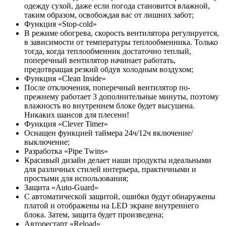
одежду сухой, даже если погода становится влажной,
таким образом, освобождая вас от лишних забот;
Функция «Stop-cold»
В режиме обогрева, скорость вентилятора регулируется,
в зависимости от температуры теплообменника. Только
тогда, когда теплообменник достаточно теплый,
поперечный вентилятор начинает работать,
предотвращая резкий обдув холодным воздухом;
Функция «Clean Inside»
После отключения, поперечный вентилятор по-
прежнему работает 3 дополнительные минуты, поэтому
влажность во внутреннем блоке будет высушена.
Никаких шансов для плесени!
Функция «Сlever Timer»
Оснащен функцией таймера 24ч/12ч включение/
выключение;
Разработка «Pipe Twins»
Красивый дизайн делает наши продукты идеальными
для различных стилей интерьера, практичными и
простыми для использования;
Защита «Auto-Guard»
С автоматической защитой, ошибки будут обнаружены
платой и отображены на LED экране внутреннего
блока. Затем, защита будет произведена;
Авторестарт «Reload»