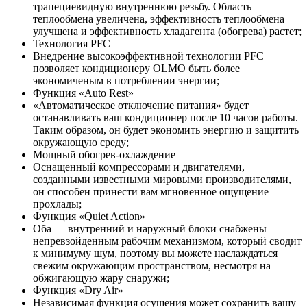
трапециевидную внутреннюю резьбу. Область
теплообмена увеличена, эффективность теплообмена
улучшена и эффективность хладагента (обогрева) растет;
Технология PFC
Внедрение высокоэффективной технологии PFC
позволяет кондиционеру OLMO быть более
экономиченым в потреблении энергии;
Функция «Auto Rest»
«Автоматическое отключение питания» будет
останавливать ваш кондиционер после 10 часов работы.
Таким образом, он будет экономить энергию и защитить
окружающую среду;
Мощный обогрев-охлаждение
Оснащенный компрессорами и двигателями,
созданными известными мировыми производителями,
он способен принести вам мгновенное ощущение
прохлады;
Функция «Quiet Action»
Оба — внутренний и наружный блоки снабжены
непревзойденным рабочим механизмом, который сводит
к минимуму шум, поэтому вы можете наслаждаться
свежим окружающим пространством, несмотря на
обжигающую жару снаружи;
Функция «Dry Air»
Независимая функция осушения может сохранить вашу