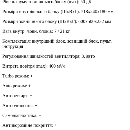
Рівень шуму зовнішнього блоку (max)
:
50 дБ
Розміри внутрішнього блоку (ШхВхГ)
:
718х240х180 мм
Розміри зовнішнього блоку (ШхВхГ)
:
600х500х232 мм
Вага внутр. /зовн. блоків
:
7 / 21 кг
Комплектація
:
внутрішній блок, зовнішній блок, пульт,
інструкція
Регулювання швидкостей вентилятора
:
3, авто
Витрата повітря (max)
:
400
м³/ч
Тurbo режим
:
+
Аuto режим
:
+
Авторестарт
:
+
Автоочищення
:
+
Самодіагностика
:
+
Антикорозійне покриття
:
+