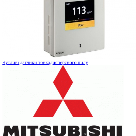
Чутливі датчики тонкодисперсного пилу