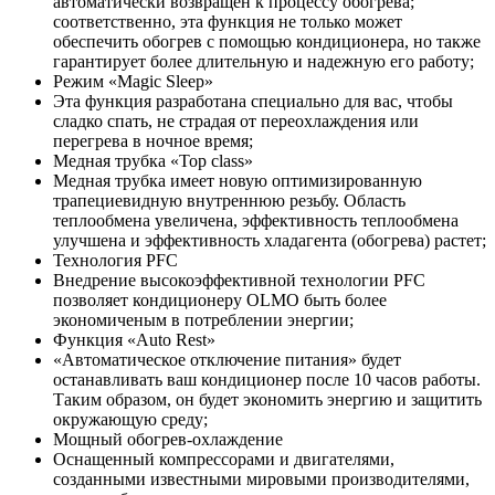
автоматически возвращен к процессу обогрева;
соответственно, эта функция не только может
обеспечить обогрев с помощью кондиционера, но также
гарантирует более длительную и надежную его работу;
Режим «Magic Sleep»
Эта функция разработана специально для вас, чтобы
сладко спать, не страдая от переохлаждения или
перегрева в ночное время;
Медная трубка «Top class»
Медная трубка имеет новую оптимизированную
трапециевидную внутреннюю резьбу. Область
теплообмена увеличена, эффективность теплообмена
улучшена и эффективность хладагента (обогрева) растет;
Технология PFC
Внедрение высокоэффективной технологии PFC
позволяет кондиционеру OLMO быть более
экономиченым в потреблении энергии;
Функция «Auto Rest»
«Автоматическое отключение питания» будет
останавливать ваш кондиционер после 10 часов работы.
Таким образом, он будет экономить энергию и защитить
окружающую среду;
Мощный обогрев-охлаждение
Оснащенный компрессорами и двигателями,
созданными известными мировыми производителями,