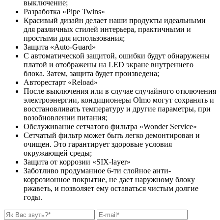
выключение;
Разработка «Pipe Twins»
Красивый дизайн делает наши продукты идеальными
для различных стилей интерьера, практичными и
простыми для использования;
Защита «Auto-Guard»
С автоматической защитой, ошибки будут обнаружены
платой и отображены на LED экране внутреннего
блока. Затем, защита будет произведена;
Авторестарт «Reload»
После выключения или в случае случайного отключения
электроэнергии, кондиционеры Olmo могут сохранять и
восстановливать температуру и другие параметры, при
возобновлении питания;
Обслуживание сетчатого фильтра «Wonder Service»
Сетчатый фильтр может быть легко демонтирован и
очищен. Это гарантирует здоровые условия
окружающей среды;
Защита от коррозии «SIX-layer»
Заботливо продуманное 6-ти слойное анти-
коррозионное покрытие, не дает наружному блоку
ржаветь, и позволяет ему оставаться чистым долгие
годы.