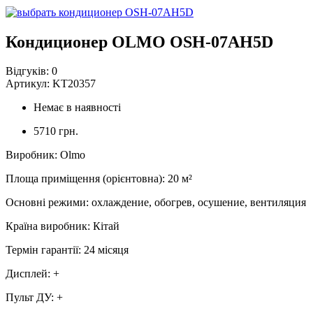
Кондиционер OLMO OSH-07AH5D
Відгуків:
0
Артикул:
KT20357
Немає в наявності
5710 грн.
Виробник
:
Olmo
Площа приміщення (орієнтовна)
:
20
м²
Основні режими
:
охлаждение, обогрев, осушение, вентиляция
Країна виробник
:
Кітай
Термін гарантії
:
24 місяця
Дисплей
:
+
Пульт ДУ
:
+