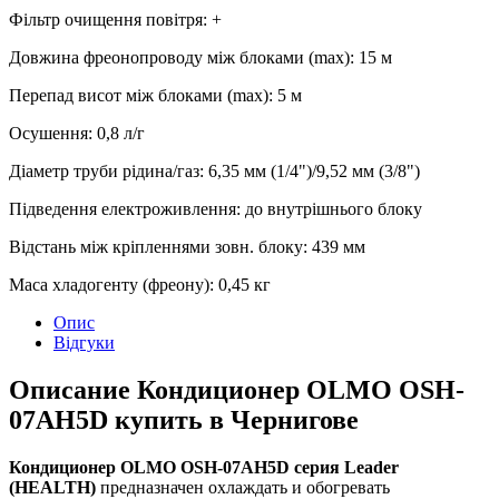
Фільтр очищення повітря
:
+
Довжина фреонопроводу між блоками (max)
:
15 м
Перепад висот між блоками (max)
:
5 м
Осушення
:
0,8
л/г
Діаметр труби рідина/газ
:
6,35 мм (1/4")/9,52 мм (3/8")
Підведення електроживлення
:
до внутрішнього блоку
Відстань між кріпленнями зовн. блоку
:
439 мм
Маса хладогенту (фреону)
:
0,45 кг
Опис
Відгуки
Описание Кондиционер OLMO OSH-
07AH5D купить в Чернигове
Кондиционер OLMO OSH-07AH5D серия Leader
(HEALTH)
предназначен охлаждать и обогревать