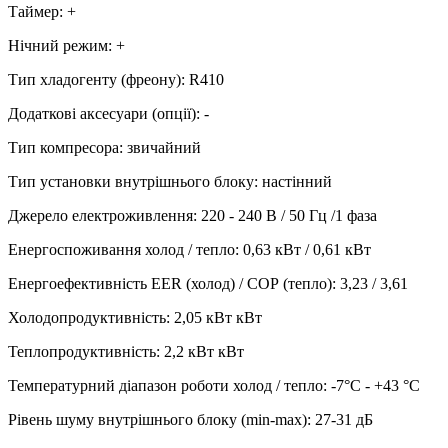
Таймер
:
+
Нічний режим
:
+
Тип хладогенту (фреону)
:
R410
Додаткові аксесуари (опції)
:
-
Тип компресора
:
звичайний
Тип установки внутрішнього блоку
:
настінний
Джерело електроживлення
:
220 - 240 В / 50 Гц /1 фаза
Енергоспоживання холод / тепло
:
0,63 кВт / 0,61 кВт
Енергоефективність EER (холод) / СОР (тепло)
:
3,23 / 3,61
Холодопродуктивність
:
2,05 кВт
кВт
Теплопродуктивність
:
2,2 кВт
кВт
Температурний діапазон роботи холод / тепло
:
-7°С - +43 °С
Рівень шуму внутрішнього блоку (min-max)
:
27-31 дБ