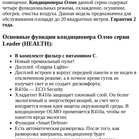
помещение.
Кондиционеры Олмо
данной серии содержат
четыре функциональных режима, охлаждение, осушение,
обогрев, очистка воздуха. Данная модель предназначена для
обслуживания площади до 20 квадратных метров.
Гарантия 2
года.
Основные функции кондиционера Олмо серии
Leader (HEALTH):
В комплекте фильтр с витамином C
.
Новый премиальный пульт!
Дисплей «Enigma Lights»
Дисплей встроен в корпус передней панели и не виден в
отключенном режиме, а в ночное время суток не
излучает свет и не создает дискомфорта;
R410a — ECO Security
Хладагент R410a защищает озоновый слой. Он более
экологичный и энергосберегающий, за счет чего
внедряется новая идея защиты окружающей среды. В
кондиционере OLMO применяется R410a, чтобы не
нанести вреда экологии;
Функция «Smart Defrost»
Есть автоматическая разморозка. После того, как
разморозка завершена, кондиционер будет