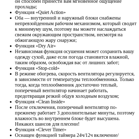
он способен принести вам мгновенное ощущение
прохлады;
Функция «Quiet Action»
Оба — внутренний и наружный блоки снабжены
непревзойденным рабочим механизмом, который сводит
к минимуму шум, поэтому вы можете наслаждаться
свежим окружающим пространством, несмотря на
обжигающую жару снаружи;
Функция «Dry Air»
Независимая функция осушения может сохранить вашу
одежду сухой, даже если погода становится влажной,
таким образом, освобождая вас от лишних забот;
Функция «Stop-cold»
В режиме обогрева, скорость вентилятора регулируется,
в зависимости от температуры теплообменника. Только
тогда, когда теплообменник достаточно теплый,
поперечный вентилятор начинает работать,
предотвращая резкий обдув холодным воздухом;
Функция «Clean Inside»
После отключения, поперечный вентилятор по-
прежнему работает 3 дополнительные минуты, поэтому
влажность во внутреннем блоке будет высушена.
Никаких шансов для плесени!
Функция «Сlever Timer»
Оснащен функцией таймера 24ч/12ч включение/