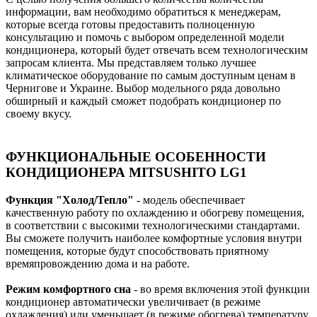
информации, вам необходимо обратиться к менеджерам,
которые всегда готовы предоставить полноценную
консультацию и помочь с выбором определенной модели
кондиционера, который будет отвечать всем технологическим
запросам клиента. Мы представляем только лучшее
климатическое оборудование по самым доступным ценам в
Чернигове и Украине. Выбор модельного ряда довольно
обширный и каждый сможет подобрать кондиционер по
своему вкусу.
ФУНКЦИОНАЛЬНЫЕ ОСОБЕННОСТИ
КОНДИЦИОНЕРА MITSUSHITO LG1
Функция "Холод/Тепло"
- модель обеспечивает
качественную работу по охлаждению и обогреву помещения,
в соответствии с высокими технологическими стандартами.
Вы сможете получить наиболее комфортные условия внутри
помещения, которые будут способствовать приятному
времяпровождению дома и на работе.
Режим комфортного сна
- во время включения этой функции
кондиционер автоматически увеличивает (в режиме
охлаждения) или уменьшает (в режиме обогрева) температуру