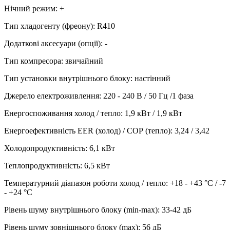
Нічний режим
:
+
Тип хладогенту (фреону)
:
R410
Додаткові аксесуари (опції)
:
-
Тип компресора
:
звичайний
Тип установки внутрішнього блоку
:
настінний
Джерело електроживлення
:
220 - 240 В / 50 Гц /1 фаза
Енергоспоживання холод / тепло
:
1,9 кВт / 1,9 кВт
Енергоефективність EER (холод) / СОР (тепло)
:
3,24 / 3,42
Холодопродуктивність
:
6,1
кВт
Теплопродуктивність
:
6,5
кВт
Температурний діапазон роботи холод / тепло
:
+18 - +43 °С / -7
- +24 °С
Рівень шуму внутрішнього блоку (min-max)
:
33-42 дБ
Рівень шуму зовнішнього блоку (max)
:
56 дБ