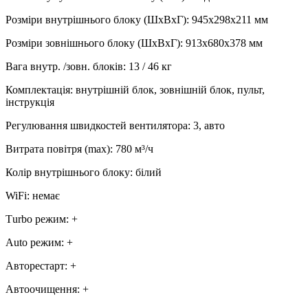
Розміри внутрішнього блоку (ШхВхГ)
:
945х298х211 мм
Розміри зовнішнього блоку (ШхВхГ)
:
913х680х378 мм
Вага внутр. /зовн. блоків
:
13 / 46 кг
Комплектація
:
внутрішній блок, зовнішній блок, пульт,
інструкція
Регулювання швидкостей вентилятора
:
3, авто
Витрата повітря (max)
:
780
м³/ч
Колір внутрішнього блоку
:
білий
WiFi
:
немає
Тurbo режим
:
+
Аuto режим
:
+
Авторестарт
:
+
Автоочищення
:
+