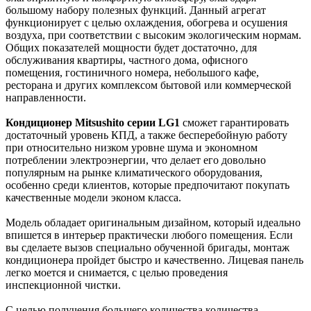
большому набору полезных функций. Данный агрегат
функционирует с целью охлаждения, обогрева и осушения
воздуха, при соответствии с высоким экологическим нормам.
Общих показателей мощности будет достаточно, для
обслуживания квартиры, частного дома, офисного
помещения, гостиничного номера, небольшого кафе,
ресторана и других комплексом бытовой или коммерческой
направленности.
Кондиционер Mitsushito серии LG1
сможет гарантировать
достаточный уровень КПД, а также бесперебойную работу
при относительно низком уровне шума и экономном
потреблении электроэнергии, что делает его довольно
популярным на рынке климатического оборудования,
особенно среди клиентов, которые предпочитают покупать
качественные модели эконом класса.
Модель обладает оригинальным дизайном, который идеально
впишется в интерьер практически любого помещения. Если
вы сделаете вызов специально обученной бригады, монтаж
кондиционера пройдет быстро и качественно. Лицевая панель
легко моется и снимается, с целью проведения
инспекционной чистки.
C целью получения большего количества количества