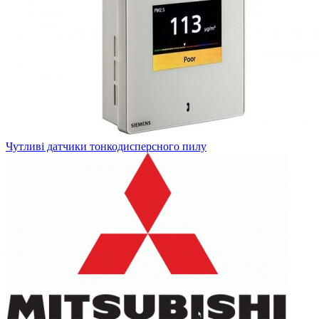
Чутливі датчики тонкодисперсного пилу