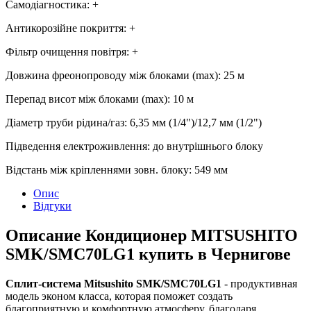
Самодіагностика
:
+
Антикорозійне покриття
:
+
Фільтр очищення повітря
:
+
Довжина фреонопроводу між блоками (max)
:
25 м
Перепад висот між блоками (max)
:
10 м
Діаметр труби рідина/газ
:
6,35 мм (1/4")/12,7 мм (1/2")
Підведення електроживлення
:
до внутрішнього блоку
Відстань між кріпленнями зовн. блоку
:
549 мм
Опис
Відгуки
Описание Кондиционер MITSUSHITO
SMK/SMC70LG1 купить в Чернигове
Сплит-система Mitsushito SMK/SMC70LG1
- продуктивная
модель эконом класса, которая поможет создать
благоприятную и комфортную атмосферу, благодаря