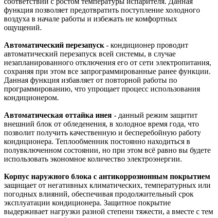
соответствии с ростом температуры испарителя. Данная
функция позволяет предотвратить поступление холодного
воздуха в начале работы и избежать не комфортных
ощущений.
Автоматический перезапуск
- кондиционер проводит
автоматический перезапуск всей системы, в случае
незапланированного отключения его от сети электропитания,
сохраняя при этом все запрограммированные ранее функции.
Данная функция избавляет от повторной работы по
программированию, что упрощает процесс использования
кондиционером.
Автоматическая оттайка инея
- данный режим защитит
внешний блок от обледенения, в холодное время года, что
позволит получить качественную и бесперебойную работу
кондиционера. Теплообменник постоянно находиться в
полувключенном состоянии, но при этом всё равно вы будете
использовать экономное количество электроэнергии.
Корпус наружного блока с антикоррозионным покрытием
защищает от негативных климатических, температурных или
погодных влияний, обеспечивая продолжительный срок
эксплуатации кондиционера. Защитное покрытие
выдерживает нагрузки разной степени тяжести, а вместе с тем