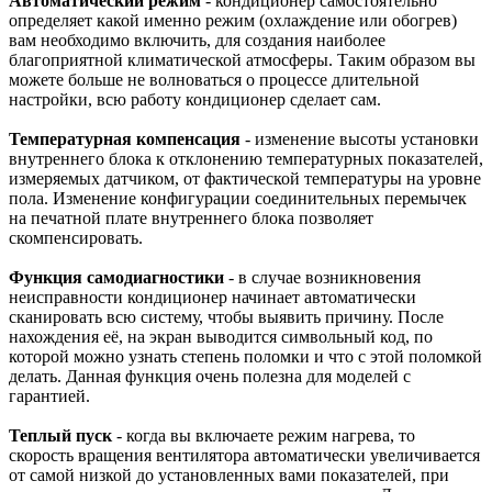
Автоматический режим
- кондиционер самостоятельно
определяет какой именно режим (охлаждение или обогрев)
вам необходимо включить, для создания наиболее
благоприятной климатической атмосферы. Таким образом вы
можете больше не волноваться о процессе длительной
настройки, всю работу кондиционер сделает сам.
Температурная компенсация
- изменение высоты установки
внутреннего блока к отклонению температурных показателей,
измеряемых датчиком, от фактической температуры на уровне
пола. Изменение конфигурации соединительных перемычек
на печатной плате внутреннего блока позволяет
скомпенсировать.
Функция самодиагностики
- в случае возникновения
неисправности кондиционер начинает автоматически
сканировать всю систему, чтобы выявить причину. После
нахождения её, на экран выводится символьный код, по
которой можно узнать степень поломки и что с этой поломкой
делать. Данная функция очень полезна для моделей с
гарантией.
Теплый пуск
- когда вы включаете режим нагрева, то
скорость вращения вентилятора автоматически увеличивается
от самой низкой до установленных вами показателей, при