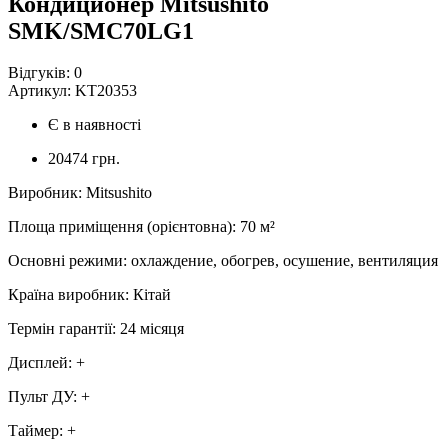
Кондиционер Mitsushito
SMK/SMC70LG1
Відгуків:
0
Артикул:
KT20353
Є в наявності
20474 грн.
Виробник
:
Mitsushito
Площа приміщення (орієнтовна)
:
70
м²
Основні режими
:
охлаждение, обогрев, осушение, вентиляция
Країна виробник
:
Кітай
Термін гарантії
:
24 місяця
Дисплей
:
+
Пульт ДУ
:
+
Таймер
:
+