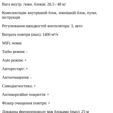
Вага внутр. /зовн. блоків
:
26,5 / 48 кг
Комплектація
:
внутрішній блок, зовнішній блок, пульт,
інструкція
Регулювання швидкостей вентилятора
:
3, авто
Витрата повітря (max)
:
1400
м³/ч
WiFi
:
немає
Тurbo режим
:
-
Аuto режим
:
+
Авторестарт
:
+
Автоочищення
:
-
Самодіагностика
:
+
Антикорозійне покриття
:
+
Фільтр очищення повітря
:
+
Довжина фреонопроводу між блоками (max)
:
25 м