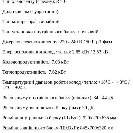
Тип хладогенту (фреону)
:
R410
Додаткові аксесуари (опції)
:
-
Тип компресора
:
звичайний
Тип установки внутрішнього блоку
:
стельовий
Джерело електроживлення
:
220 - 240 В / 50 Гц /1 фаза
Енергоспоживання холод / тепло
:
2,65 кВт / 2,53 кВт
Холодопродуктивність
:
7,03
кВт
Теплопродуктивність
:
7,62
кВт
Температурний діапазон роботи холод / тепло
:
+18°С - +43°С /
-7°С - +24°С
Рівень шуму внутрішнього блоку (min-max)
:
34 - 44 дБ
Рівень шуму зовнішнього блоку (max)
:
59 дБ
Розміри внутрішнього блоку (ШхВхГ)
:
920х270х635 мм
Розміри зовнішнього блоку (ШхВхГ)
:
845х700х320 мм