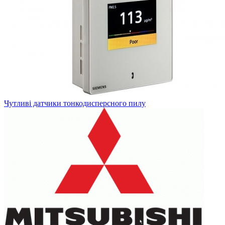
Чутливі датчики тонкодисперсного пилу