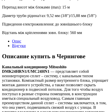
Перепад висот між блоками (max)
:
15 м
Діаметр труби рідина/газ
:
9,52 мм (3/8")/15,88 мм (5/8")
Підведення електроживлення
:
до зовнішнього блоку
Відстань між кріпленнями зовн. блоку
:
560 мм
Опис
Відгуки
Описание купить в Чернигове
Канальный кондиционер Mitsushito
DMK24HRN1/UMC24HN1
— представляет собой
неинверторную сплит – систему, с канальным типом
установки. Компактный размер внутреннего блока, упрощает
монтаж данного устройства, а также позволяет скрыть
кондиционер в подвесной потолок. Для того чтобы воздух
поступал в разные стороны помещения, в конструкции
иметься специальный воздуховод. Самым главным
преимуществом данной сплит – системы заключается, в том,
что она умеет, подмешивать свежий воздух с улицы. В
качестве хладагента в канальном кондиционере установлен