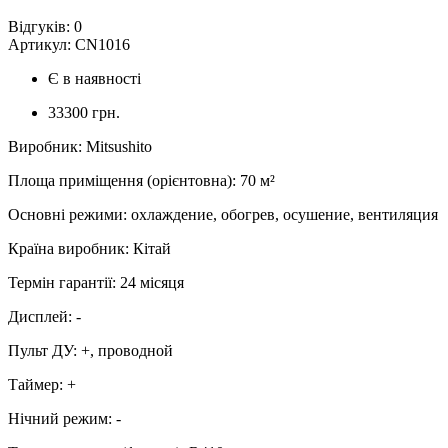
Відгуків:
0
Артикул:
CN1016
Є в наявності
33300 грн.
Виробник
:
Mitsushito
Площа приміщення (орієнтовна)
:
70
м²
Основні режими
:
охлаждение, обогрев, осушение, вентиляция
Країна виробник
:
Кітай
Термін гарантії
:
24 місяця
Дисплей
:
-
Пульт ДУ
:
+, проводной
Таймер
:
+
Нічний режим
:
-