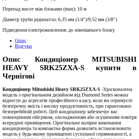
Перепад висот між блоками (max)
:
10 м
Діаметр труби рідина/газ
:
6,35 мм (1/4")/9,52 мм (3/8")
Підведення електроживлення
:
до зовнішнього блоку
Опис
Відгуки
Опис Кондиціонер MITSUBISHI
HEAVY SRK25ZXA-S купити в
Чернігові
Кондиціонер Mitsubishi Heavy SRK25ZXA-S
-Удосконалена
модель з оригінальним дизайном від Diamond Series можна
віднести до агрегатів професійного класу, коли ви отримуєте
безперечну якість і високу продуктивність, при гарантовано
безперебійній роботі. Цей кондиціонер забезпечує вас
повноцінним обігрівом, охолодженням або осушенням повітря
всередині приміщення. Оригінальне колірне виконання
кондиціонера та компактна форма дозволять встановлювати
модель у будь-якому приміщенні суспільної спрямованості, а