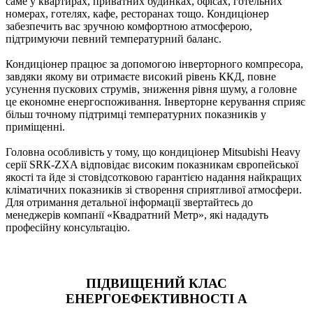
саме у квартирах, приватних будинках, офісах, готельних
номерах, готелях, кафе, ресторанах тощо. Кондиціонер
забезпечить вас зручною комфортною атмосферою,
підтримуючи певний температурний баланс.
Кондиціонер працює за допомогою інверторного компресора,
завдяки якому ви отримаєте високий рівень ККД, повне
усунення пускових струмів, зниження рівня шуму, а головне
це економне енергоспоживання. Інверторне керування сприяє
більш точному підтримці температурних показників у
приміщенні.
Головна особливість у тому, що кондиціонер Mitsubishi Heavy
серії SRК-ZXA відповідає високим показникам європейської
якості та йде зі стовідсотковою гарантією надання найкращих
кліматичних показників зі створення сприятливої атмосфери.
Для отримання детальної інформації звертайтесь до
менеджерів компанії «Квадратний Метр», які нададуть
професійну консультацію.
ПІДВИЩЕНИЙ КЛАС
ЕНЕРГОЕФЕКТИВНОСТІ А