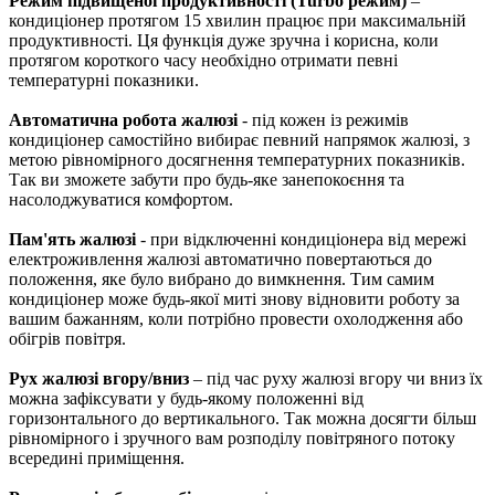
Режим підвищеної продуктивності (Turbo режим)
–
кондиціонер протягом 15 хвилин працює при максимальній
продуктивності. Ця функція дуже зручна і корисна, коли
протягом короткого часу необхідно отримати певні
температурні показники.
Автоматична робота жалюзі
- під кожен із режимів
кондиціонер самостійно вибирає певний напрямок жалюзі, з
метою рівномірного досягнення температурних показників.
Так ви зможете забути про будь-яке занепокоєння та
насолоджуватися комфортом.
Пам'ять жалюзі
- при відключенні кондиціонера від мережі
електроживлення жалюзі автоматично повертаються до
положення, яке було вибрано до вимкнення. Тим самим
кондиціонер може будь-якої миті знову відновити роботу за
вашим бажанням, коли потрібно провести охолодження або
обігрів повітря.
Рух жалюзі вгору/вниз
– під час руху жалюзі вгору чи вниз їх
можна зафіксувати у будь-якому положенні від
горизонтального до вертикального. Так можна досягти більш
рівномірного і зручного вам розподілу повітряного потоку
всередині приміщення.