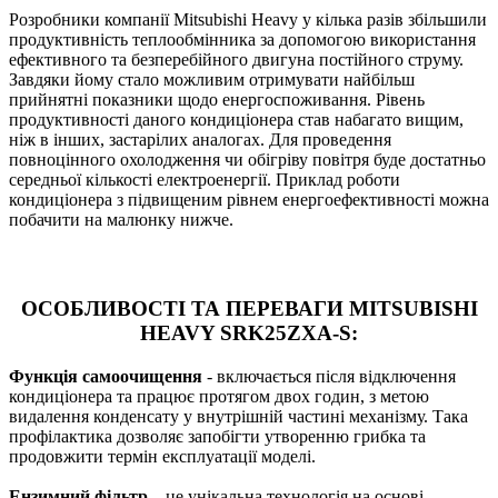
Розробники компанії Mitsubishi Heavy у кілька разів збільшили
продуктивність теплообмінника за допомогою використання
ефективного та безперебійного двигуна постійного струму.
Завдяки йому стало можливим отримувати найбільш
прийнятні показники щодо енергоспоживання. Рівень
продуктивності даного кондиціонера став набагато вищим,
ніж в інших, застарілих аналогах. Для проведення
повноцінного охолодження чи обігріву повітря буде достатньо
середньої кількості електроенергії. Приклад роботи
кондиціонера з підвищеним рівнем енергоефективності можна
побачити на малюнку нижче.
ОСОБЛИВОСТІ ТА ПЕРЕВАГИ MITSUBISHI
HEAVY SRK25ZXA-S:
Функція самоочищення
- включається після відключення
кондиціонера та працює протягом двох годин, з метою
видалення конденсату у внутрішній частині механізму. Така
профілактика дозволяє запобігти утворенню грибка та
продовжити термін експлуатації моделі.
Ензимний фільтр
– це унікальна технологія на основі