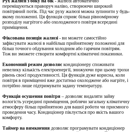
Рух жалюзі з боку на бік
- жалюзі автоматично
переміщуються праворуч наліво, створюючи широкий
повітряний потік. Під час руху жалюзі можна зупинити у будь-
якому положенні. Ця функція сприяє більш рівномірному
розподілу нагрітого або охолодженого повітря всередині
приміщення.
Фіксована позиція жалюзі
- ви можете самостійно
зафіксувати жалюзі в найбільш прийнятному положенні для
більш точного обдування холодним або гарячим повітрям.
Тож ви зможете створити комфортні кліматичні показники.
Економний режим дозволяє
кондиціонеру споживати
невелику кількість електроенергії, знижуючи при цьому трохи
рівень своєї продуктивності. Ця функція дуже корисна, коли
повітря в приміщенні вже достатньо охолоджене або нагріте, і
потрібно лише підтримувати задану температуру.
Функція осушення повітря
– дозволяє видаляти зайву
вологість усередині приміщення, роблячи загальну кліматичну
атмосферу більш прийнятною для вашої роботи чи приємного
проведення часу. Кондиціонер піклується про якість вашого
комфорту.
Таймер на вимкнення
дозволяє програмувати кондиціонер