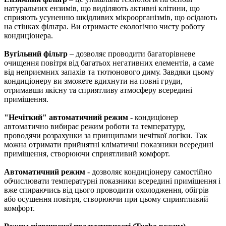
натуральних ензимів, що виділяють активні клітини, що
сприяють усуненню шкідливих мікроорганізмів, що осідають
на стінках фільтра. Ви отримаєте екологічно чисту роботу
кондиціонера.
Вугільний фільтр
– дозволяє проводити багаторівневе
очищення повітря від багатьох негативних елементів, а саме
від неприємних запахів та тютюнового диму. Завдяки цьому
кондиціонеру ви зможете вдихнути на повні груди,
отримавши якісну та сприятливу атмосферу всередині
приміщення.
"Нечіткий" автоматичний режим
- кондиціонер
автоматично вибирає режим роботи та температуру,
проводячи розрахунки за принципами нечіткої логіки. Так
можна отримати прийнятні кліматичні показники всередині
приміщення, створюючи сприятливий комфорт.
Автоматичний режим
- дозволяє кондиціонеру самостійно
обчислювати температурні показники всередині приміщення і
вже спираючись від цього проводити охолодження, обігрів
або осушення повітря, створюючи при цьому сприятливий
комфорт.