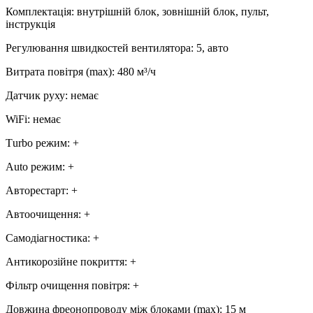
Комплектація
:
внутрішній блок, зовнішній блок, пульт,
інструкція
Регулювання швидкостей вентилятора
:
5, авто
Витрата повітря (max)
:
480
м³/ч
Датчик руху
:
немає
WiFi
:
немає
Тurbo режим
:
+
Аuto режим
:
+
Авторестарт
:
+
Автоочищення
:
+
Самодіагностика
:
+
Антикорозійне покриття
:
+
Фільтр очищення повітря
:
+
Довжина фреонопроводу між блоками (max)
:
15 м