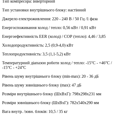
Тип компресора
:
інверторний
Тип установки внутрішнього блоку
:
настінний
Джерело електроживлення
:
220 - 240 В / 50 Гц /1 фаза
Енергоспоживання холод / тепло
:
0,56 кВт / 0,91 кВт
Енергоефективність EER (холод) / СОР (тепло)
:
4,46 / 3,85
Холодопродуктивність
:
2,5 (0,9-4,0)
кВт
Теплопродуктивність
:
3,5 (1,1-5,2)
кВт
Температурний діапазон роботи холод / тепло
:
-15°С - +46°С /
-15°С - +24°С
Рівень шуму внутрішнього блоку (min-max)
:
20 - 36 дБ
Рівень шуму зовнішнього блоку (max)
:
47 дБ
Розміри внутрішнього блоку (ШхВхГ)
:
798х298х231 мм
Розміри зовнішнього блоку (ШхВхГ)
:
782х540х290 мм
Вага внутр. /зовн. блоків
:
10,5 / 35 кг