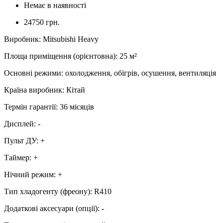
Немає в наявності
24750 грн.
Виробник
:
Mitsubishi Heavy
Площа приміщення (орієнтовна)
:
25
м²
Основні режими
:
охолодження, обігрів, осушення, вентиляція
Країна виробник
:
Кітай
Термін гарантії
:
36 місяців
Дисплей
:
-
Пульт ДУ
:
+
Таймер
:
+
Нічний режим
:
+
Тип хладогенту (фреону)
:
R410
Додаткові аксесуари (опції)
:
-