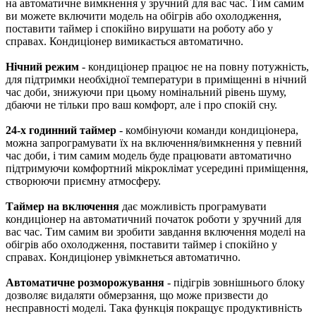
на автоматичне вимкнення у зручний для вас час. Тим самим
ви можете включити модель на обігрів або охолодження,
поставити таймер і спокійно вирушати на роботу або у
справах. Кондиціонер вимикається автоматично.
Нічний режим
- кондиціонер працює не на повну потужність,
для підтримки необхідної температури в приміщенні в нічний
час доби, знижуючи при цьому номінальний рівень шуму,
дбаючи не тільки про ваш комфорт, але і про спокій сну.
24-х годинний таймер
- комбінуючи команди кондиціонера,
можна запрограмувати їх на включення/вимкнення у певний
час доби, і тим самим модель буде працювати автоматично
підтримуючи комфортний мікроклімат усередині приміщення,
створюючи приємну атмосферу.
Таймер на включення
дає можливість програмувати
кондиціонер на автоматичний початок роботи у зручний для
вас час. Тим самим ви зробити завдання включення моделі на
обігрів або охолодження, поставити таймер і спокійно у
справах. Кондиціонер увімкнеться автоматично.
Автоматичне розморожування
- підігрів зовнішнього блоку
дозволяє видаляти обмерзання, що може призвести до
несправності моделі. Така функція покращує продуктивність