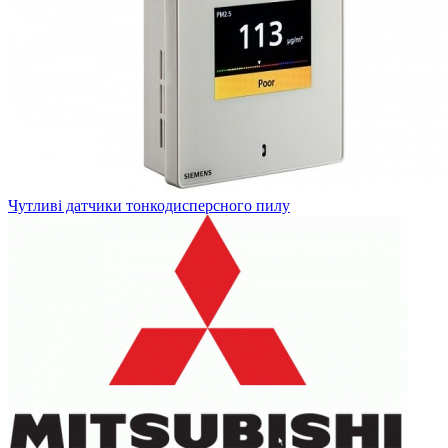
Чутливі датчики тонкодисперсного пилу