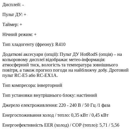
Дисплей
:
-
Пульт ДУ
:
+
Таймер
:
+
Нічний режим
:
+
Тип хладогенту (фреону)
:
R410
Додаткові аксесуари (опції)
:
Пульт ДУ HotRodS (опція) – на
кольоровому дисплеї відображає метео-інформація:
атмосферний тиск, вологість та температура зовнішнього
повітря, а також прогноз погоди на найближчу добу. Дротовий
пульт RC-E5 або RC-EX1A.
Тип компресора
:
інверторний
Тип установки внутрішнього блоку
:
настінний
Джерело електроживлення
:
220 - 240 В / 50 Гц /1 фаза
Енергоспоживання холод / тепло
:
0,35 кВт / 0,45 кВт
Енергоефективність EER (холод) / СОР (тепло)
:
5,71 / 5,56