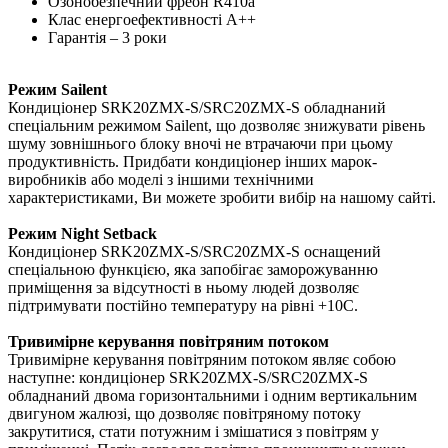
Озонобезпечний фреон R410a
Клас енергоефективності А++
Гарантія – 3 роки
Режим Sailent
Кондиціонер SRK20ZMX-S/SRC20ZMX-S обладнаний
спеціальним режимом Sailent, що дозволяє знижувати рівень
шуму зовнішнього блоку вночі не втрачаючи при цьому
продуктивність. Придбати кондиціонер інших марок-
виробників або моделі з іншими технічними
характеристиками, Ви можете зробити вибір на нашому сайті.
Режим Night Setback
Кондиціонер SRK20ZMX-S/SRC20ZMX-S оснащений
спеціальною функцією, яка запобігає заморожуванню
приміщення за відсутності в ньому людей дозволяє
підтримувати постійно температуру на рівні +10С.
Тривимірне керування повітряним потоком
Тривимірне керування повітряним потоком являє собою
наступне: кондиціонер SRK20ZMX-S/SRC20ZMX-S
обладнаний двома горизонтальними і одним вертикальним
двигуном жалюзі, що дозволяє повітряному потоку
закрутитися, стати потужним і змішатися з повітрям у