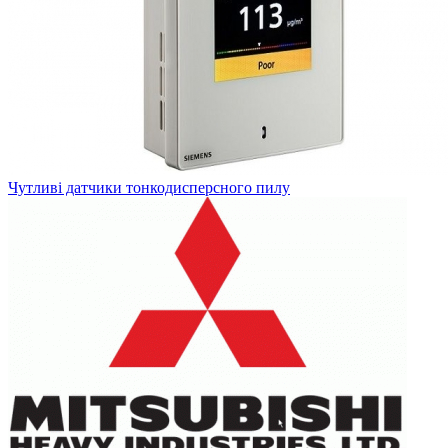
Чутливі датчики тонкодисперсного пилу