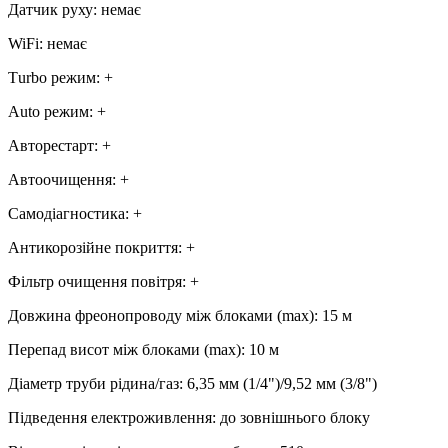
Датчик руху
:
немає
WiFi
:
немає
Тurbo режим
:
+
Аuto режим
:
+
Авторестарт
:
+
Автоочищення
:
+
Самодіагностика
:
+
Антикорозійне покриття
:
+
Фільтр очищення повітря
:
+
Довжина фреонопроводу між блоками (max)
:
15 м
Перепад висот між блоками (max)
:
10 м
Діаметр труби рідина/газ
:
6,35 мм (1/4")/9,52 мм (3/8")
Підведення електроживлення
:
до зовнішнього блоку