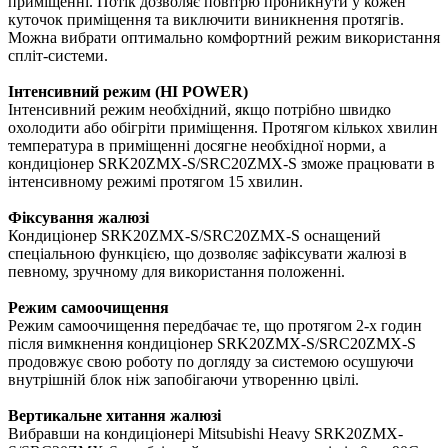
приміщенні. Потік дозволяє повітрю проникнути у кожен
куточок приміщення та виключити виникнення протягів.
Можна вибрати оптимально комфортний режим використання
спліт-системи.
Інтенсивний режим (HI POWER)
Інтенсивний режим необхідний, якщо потрібно швидко
охолодити або обігріти приміщення. Протягом кількох хвилин
температура в приміщенні досягне необхідної норми, а
кондиціонер SRK20ZMX-S/SRC20ZMX-S зможе працювати в
інтенсивному режимі протягом 15 хвилин.
Фіксування жалюзі
Кондиціонер SRK20ZMX-S/SRC20ZMX-S оснащений
спеціальною функцією, що дозволяє зафіксувати жалюзі в
певному, зручному для використання положенні.
Режим самоочищення
Режим самоочищення передбачає те, що протягом 2-х годин
після вимкнення кондиціонер SRK20ZMX-S/SRC20ZMX-S
продовжує свою роботу по догляду за системою осушуючи
внутрішній блок ніж запобігаючи утворенню цвілі.
Вертикальне хитання жалюзі
Вибравши на кондиціонері Mitsubishi Heavy SRK20ZMX-