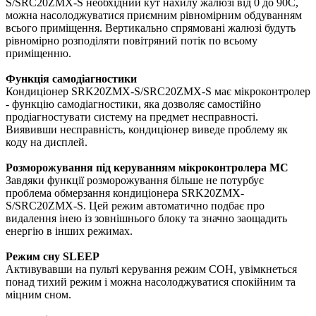
S/SRC20ZMX-S необхідний кут нахилу жалюзі від 0 до 90С,
можна насолоджуватися приємним рівномірним обдуванням
всього приміщення. Вертикально спрямовані жалюзі будуть
рівномірно розподіляти повітряний потік по всьому
приміщенню.
Функція самодіагностики
Кондиціонер SRK20ZMX-S/SRC20ZMX-S має мікроконтролер
- функцію самодіагностики, яка дозволяє самостійно
продіагностувати систему на предмет несправності.
Виявивши несправність, кондиціонер виведе проблему як
коду на дисплей.
Розморожування під керуванням мікроконтролера MC
Завдяки функції розморожування більше не потурбує
проблема обмерзання кондиціонера SRK20ZMX-
S/SRC20ZMX-S. Цей режим автоматично подбає про
видалення інею із зовнішнього блоку та значно заощадить
енергію в інших режимах.
Режим сну SLEEP
Активувавши на пульті керування режим СОН, увімкнеться
понад тихий режим і можна насолоджуватися спокійним та
міцним сном.