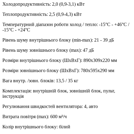
Холодопродуктивність
:
2,0 (0,9-3,1)
кВт
Теплопродуктивність
:
2,5 (0,9-4,3)
кВт
Температурний діапазон роботи холод / тепло
:
-15°С - +46°С /
-15°С - +24°С
Рівень шуму внутрішнього блоку (min-max)
:
21 - 39 дБ
Рівень шуму зовнішнього блоку (max)
:
47 дБ
Розміри внутрішнього блоку (ШхВхГ)
:
890х309х220 мм
Розміри зовнішнього блоку (ШхВхГ)
:
780х595х290 мм
Вага внутр. /зовн. блоків
:
13,5 / 35 кг
Комплектація
:
внутрішній блок, зовнішній блок, пульт,
інструкція
Регулювання швидкостей вентилятора
:
4, авто
Витрата повітря (max)
:
600
м³/ч
Колір внутрішнього блоку
:
білий