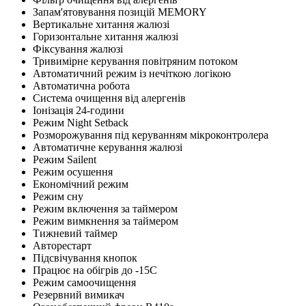
Запам'ятовування позицій MEMORY
Вертикальне хитання жалюзі
Горизонтальне хитання жалюзі
Фіксування жалюзі
Тривимірне керування повітряним потоком
Автоматичний режим із нечіткою логікою
Автоматична робота
Система очищення від алергенів
Іонізація 24-години
Режим Night Setback
Розморожування під керуванням мікроконтролера
Автоматичне керування жалюзі
Режим Sailent
Режим осушення
Економічний режим
Режим сну
Режим включення за таймером
Режим вимкнення за таймером
Тижневий таймер
Авторестарт
Підсвічування кнопок
Працює на обігрів до -15С
Режим самоочищення
Резервний вимикач