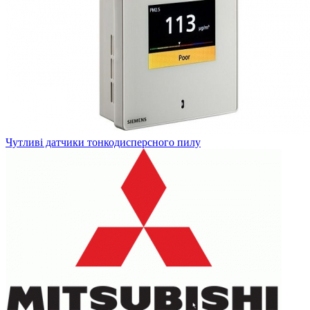
Чутливі датчики тонкодисперсного пилу