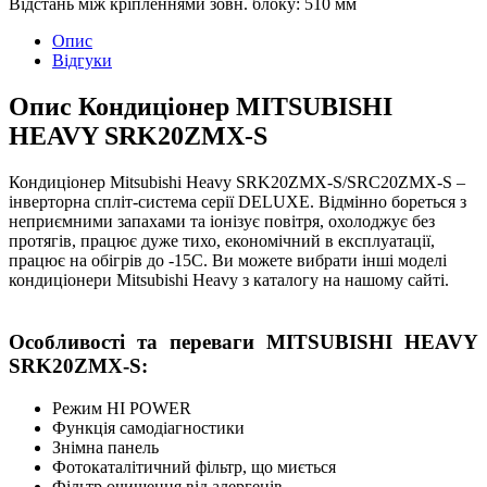
Відстань між кріпленнями зовн. блоку
:
510 мм
Опис
Відгуки
Опис Кондиціонер MITSUBISHI
HEAVY SRK20ZMX-S
Кондиціонер Mitsubishi Heavy SRK20ZMX-S/SRC20ZMX-S –
інверторна спліт-система серії DELUXE. Відмінно бореться з
неприємними запахами та іонізує повітря, охолоджує без
протягів, працює дуже тихо, економічний в експлуатації,
працює на обігрів до -15С. Ви можете вибрати інші моделі
кондиціонери Mitsubishi Heavy з каталогу на нашому сайті.
Особливості та переваги MITSUBISHI HEAVY
SRK20ZMX-S:
Режим HI POWER
Функція самодіагностики
Знімна панель
Фотокаталітичний фільтр, що миється
Фільтр очищення від алергенів