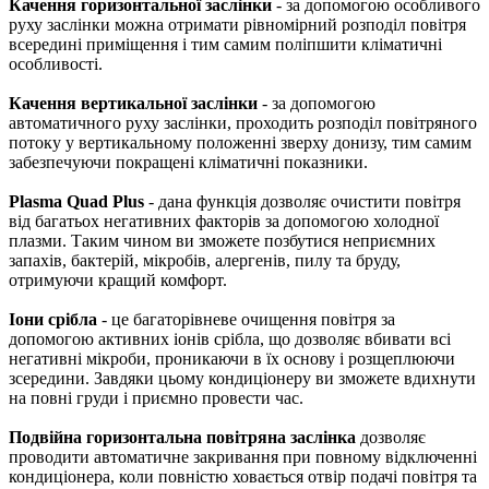
Качення горизонтальної заслінки
- за допомогою особливого
руху заслінки можна отримати рівномірний розподіл повітря
всередині приміщення і тим самим поліпшити кліматичні
особливості.
Качення вертикальної заслінки
- за допомогою
автоматичного руху заслінки, проходить розподіл повітряного
потоку у вертикальному положенні зверху донизу, тим самим
забезпечуючи покращені кліматичні показники.
Plasma Quad Plus
- дана функція дозволяє очистити повітря
від багатьох негативних факторів за допомогою холодної
плазми. Таким чином ви зможете позбутися неприємних
запахів, бактерій, мікробів, алергенів, пилу та бруду,
отримуючи кращий комфорт.
Іони срібла
- це багаторівневе очищення повітря за
допомогою активних іонів срібла, що дозволяє вбивати всі
негативні мікроби, проникаючи в їх основу і розщеплюючи
зсередини. Завдяки цьому кондиціонеру ви зможете вдихнути
на повні груди і приємно провести час.
Подвійна горизонтальна повітряна заслінка
дозволяє
проводити автоматичне закривання при повному відключенні
кондиціонера, коли повністю ховається отвір подачі повітря та