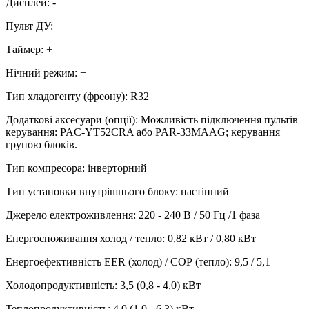
Дисплей
:
-
Пульт ДУ
:
+
Таймер
:
+
Нічний режим
:
+
Тип хладогенту (фреону)
:
R32
Додаткові аксесуари (опції)
:
Можливість підключення пультів
керування: PAC-YT52CRA або PAR-33MAAG; керування
групою блоків.
Тип компресора
:
інверторний
Тип установки внутрішнього блоку
:
настінний
Джерело електроживлення
:
220 - 240 В / 50 Гц /1 фаза
Енергоспоживання холод / тепло
:
0,82 кВт / 0,80 кВт
Енергоефективність EER (холод) / СОР (тепло)
:
9,5 / 5,1
Холодопродуктивність
:
3,5 (0,8 - 4,0)
кВт
Теплопродуктивність
:
4,0 (1,0 - 6,3)
кВт