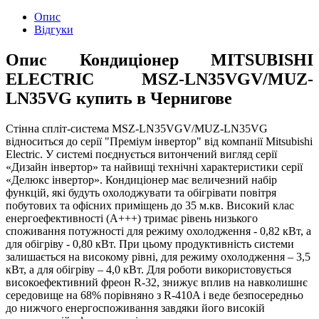
Опис
Відгуки
Опис Кондиціонер MITSUBISHI
ELECTRIC MSZ-LN35VGV/MUZ-
LN35VG купить в Чернигове
Стінна спліт-система MSZ-LN35VGV/MUZ-LN35VG
відноситься до серії "Преміум інвертор" від компанії Mitsubishi
Electric. У системі поєднується витончений вигляд серії
«Дизайн інвертор» та найвищі технічні характеристики серії
«Делюкс інвертор». Кондиціонер має величезний набір
функцій, які будуть охолоджувати та обігрівати повітря
побутових та офісних приміщень до 35 м.кв. Високий клас
енергоефективності (А+++) тримає рівень низького
споживання потужності для режиму охолодження - 0,82 кВт, а
для обігріву - 0,80 кВт. При цьому продуктивність системи
залишається на високому рівні, для режиму охолодження – 3,5
кВт, а для обігріву – 4,0 кВт. Для роботи використовується
високоефективний фреон R-32, знижує вплив на навколишнє
середовище на 68% порівняно з R-410A і веде безпосередньо
до нижчого енергоспоживання завдяки його високій