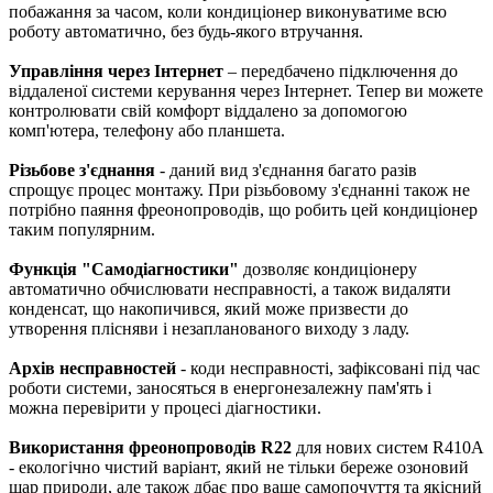
побажання за часом, коли кондиціонер виконуватиме всю
роботу автоматично, без будь-якого втручання.
Управління через Інтернет
– передбачено підключення до
віддаленої системи керування через Інтернет. Тепер ви можете
контролювати свій комфорт віддалено за допомогою
комп'ютера, телефону або планшета.
Різьбове з'єднання
- даний вид з'єднання багато разів
спрощує процес монтажу. При різьбовому з'єднанні також не
потрібно паяння фреонопроводів, що робить цей кондиціонер
таким популярним.
Функція "Самодіагностики"
дозволяє кондиціонеру
автоматично обчислювати несправності, а також видаляти
конденсат, що накопичився, який може призвести до
утворення плісняви і незапланованого виходу з ладу.
Архів несправностей
- коди несправності, зафіксовані під час
роботи системи, заносяться в енергонезалежну пам'ять і
можна перевірити у процесі діагностики.
Використання фреонопроводів R22
для нових систем R410A
- екологічно чистий варіант, який не тільки береже озоновий
шар природи, але також дбає про ваше самопочуття та якісний