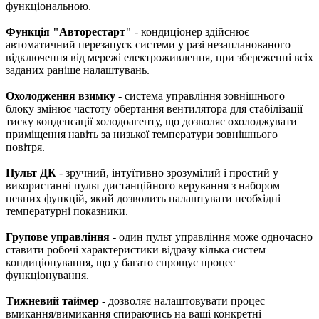
функціональною.
Функція "Авторестарт"
- кондиціонер здійснює
автоматичний перезапуск системи у разі незапланованого
відключення від мережі електроживлення, при збереженні всіх
заданих раніше налаштувань.
Охолодження взимку
- система управління зовнішнього
блоку змінює частоту обертання вентилятора для стабілізації
тиску конденсації холодоагенту, що дозволяє охолоджувати
приміщення навіть за низької температури зовнішнього
повітря.
Пульт ДК
- зручний, інтуїтивно зрозумілий і простий у
використанні пульт дистанційного керування з набором
певних функцій, який дозволить налаштувати необхідні
температурні показники.
Групове управління
- один пульт управління може одночасно
ставити робочі характеристики відразу кілька систем
кондиціонування, що у багато спрощує процес
функціонування.
Тижневий таймер
- дозволяє налаштовувати процес
вмикання/вимикання спираючись на ваші конкретні