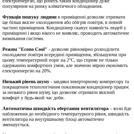
електроенергію, що робить такий кондиціонер дуже
популярним на ринку кліматичного обладнання.
Функція пошуку людини
в приміщенні дозволяє отримати
ще більш якісне охолодження або обігрів повітря, в певній
частині приміщення. Кондиціонер сканує наявність людей у
приміщенні і якщо нікого не виявляє, проводить автоматичне
вимикання системи.
Режим "Econo Cool"
- дозволяє рівномірно розподілити
охолоджене повітря всередині приміщення, збільшуючи при
цьому температурний поріг на 2°C, що сприяє не тільки
одержанню комфортних умов, але значною мірою економить
електроенергію на 20%.
Низький рівень шуму
- завдяки інверторному компресору та
покращеним технологічним показникам кондиціонер працює
за низького рівня шуму, що дозволяє отримати якісний
комфорт у будь-який час доби.
Автоматична швидкість обертання вентилятора
– коли йде
наближення до необхідного температурного рівня, швидкість
вентилятора на внутрішньому блоці автоматично
зменшується.