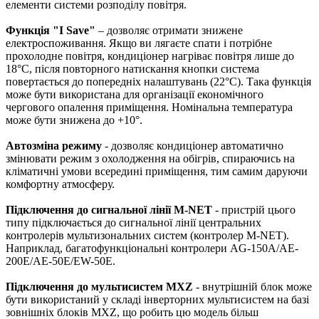
елементи системи розподілу повітря.
Функція "I Save"
– дозволяє отримати знижене
електроспоживання. Якщо ви лягаєте спати і потрібне
прохолодне повітря, кондиціонер нагріває повітря лише до
18°С, після повторного натискання кнопки система
повертається до попередніх налаштувань (22°С). Така функція
може бути використана для організації економічного
чергового опалення приміщення. Номінальна температура
може бути знижена до +10°.
Автозміна режиму
- дозволяє кондиціонер автоматично
змінювати режим з охолодження на обігрів, спираючись на
кліматичні умови всередині приміщення, тим самим даруючи
комфортну атмосферу.
Підключення до сигнальної лінії M-NET
- пристрій цього
типу підключається до сигнальної лінії центральних
контролерів мультизональних систем (контролер M-NET).
Наприклад, багатофункціональні контролери AG-150A/AE-
200E/AE-50E/EW-50E.
Підключення до мультисистем MXZ
- внутрішній блок може
бути використаний у складі інверторних мультисистем на базі
зовнішніх блоків MXZ, що робить цю модель більш