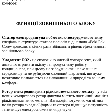
комфорт.
ФУНКЦІЇ ЗОВНІШНЬОГО БЛОКУ
Статор електродвигуна з обмоткою зосередженого типу
-
спеціальна структура статора полюсів під назвою «Poki Poki
Core» дозволяє в кілька разів збільшити рівень ефективності
зовнішнього блоку.
Хладагент R32
- це екологічно чистий холодоагент, який
дозволяє отримати якісну та продуктивну роботу
кондиціонера, при цьому не забруднюючи навколишнє
середовище та не руйнуючи озоновий шар землі, що дуже
позитивно позначається на навколишній природі та вашому
комфорті.
Ротор електродвигуна з рідкісноземельного металу
- у всіх
нових компресорах ротор двигуна містить постійний магніт з
рідкісноземельних металів. Взаємодія потужних магнітних
полів ротора складної форми та статора підвищує потужність
та зменшує електроспоживання двигуна.