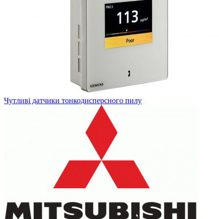
Чутливі датчики тонкодисперсного пилу