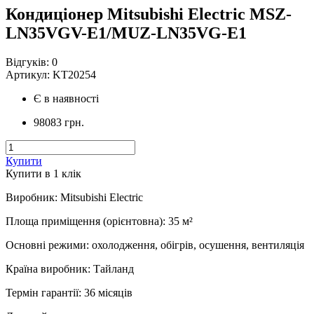
Кондиціонер Mitsubishi Electric MSZ-
LN35VGV-E1/MUZ-LN35VG-E1
Відгуків:
0
Артикул:
KT20254
Є в наявності
98083 грн.
Купити
Купити в 1 клiк
Виробник
:
Mitsubishi Electric
Площа приміщення (орієнтовна)
:
35
м²
Основні режими
:
охолодження, обігрів, осушення, вентиляція
Країна виробник
:
Тайланд
Термін гарантії
:
36 місяців