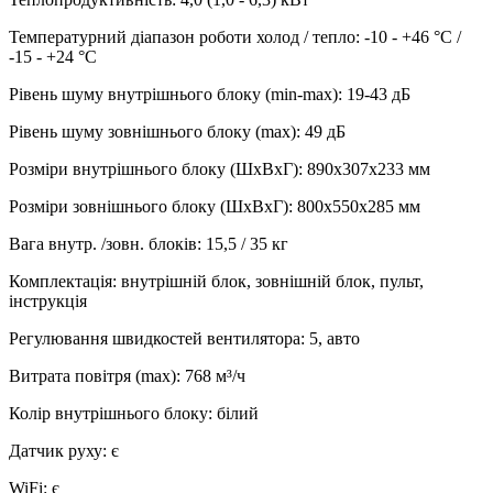
Температурний діапазон роботи холод / тепло
:
-10 - +46 °С /
-15 - +24 °С
Рівень шуму внутрішнього блоку (min-max)
:
19-43 дБ
Рівень шуму зовнішнього блоку (max)
:
49 дБ
Розміри внутрішнього блоку (ШхВхГ)
:
890х307х233 мм
Розміри зовнішнього блоку (ШхВхГ)
:
800х550х285 мм
Вага внутр. /зовн. блоків
:
15,5 / 35 кг
Комплектація
:
внутрішній блок, зовнішній блок, пульт,
інструкція
Регулювання швидкостей вентилятора
:
5, авто
Витрата повітря (max)
:
768
м³/ч
Колір внутрішнього блоку
:
білий
Датчик руху
:
є
WiFi
:
є