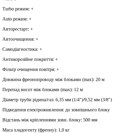
Тurbo режим
:
+
Аuto режим
:
+
Авторестарт
:
+
Автоочищення
:
+
Самодіагностика
:
+
Антикорозійне покриття
:
+
Фільтр очищення повітря
:
+
Довжина фреонопроводу між блоками (max)
:
20 м
Перепад висот між блоками (max)
:
12 м
Діаметр труби рідина/газ
:
6,35 мм (1/4")/9,52 мм (3/8")
Підведення електроживлення
:
до зовнішнього блоку
Відстань між кріпленнями зовн. блоку
:
500 мм
Маса хладогенту (фреону)
:
1,0 кг