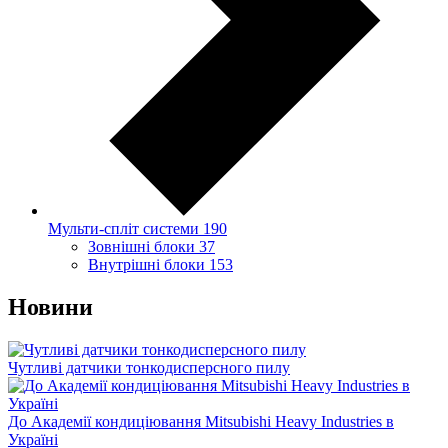
Мульти-спліт системи
190
Зовнішні блоки
37
Внутрішні блоки
153
Новини
Чутливі датчики тонкодисперсного пилу
До Академії кондиціювання Mitsubishi Heavy Industries в
Україні