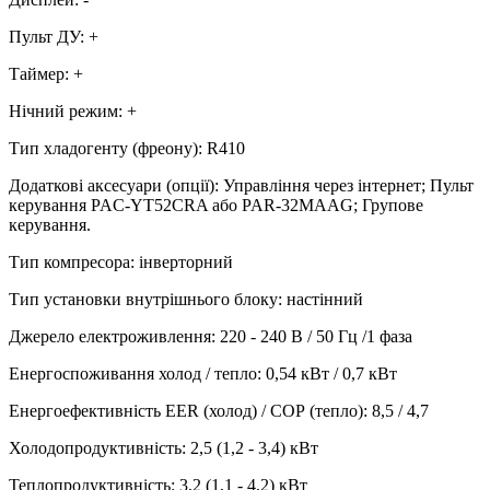
Пульт ДУ
:
+
Таймер
:
+
Нічний режим
:
+
Тип хладогенту (фреону)
:
R410
Додаткові аксесуари (опції)
:
Управління через інтернет; Пульт
керування PAC-YT52CRA або PAR-32MAAG; Групове
керування.
Тип компресора
:
інверторний
Тип установки внутрішнього блоку
:
настінний
Джерело електроживлення
:
220 - 240 В / 50 Гц /1 фаза
Енергоспоживання холод / тепло
:
0,54 кВт / 0,7 кВт
Енергоефективність EER (холод) / СОР (тепло)
:
8,5 / 4,7
Холодопродуктивність
:
2,5 (1,2 - 3,4)
кВт
Теплопродуктивність
:
3,2 (1,1 - 4,2)
кВт