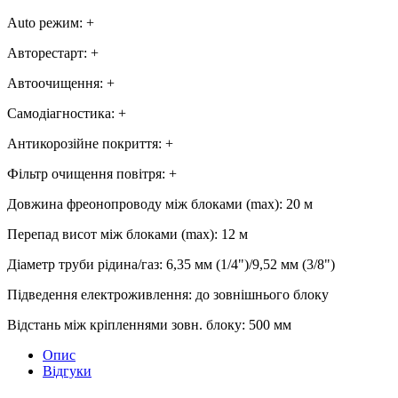
Аuto режим
:
+
Авторестарт
:
+
Автоочищення
:
+
Самодіагностика
:
+
Антикорозійне покриття
:
+
Фільтр очищення повітря
:
+
Довжина фреонопроводу між блоками (max)
:
20 м
Перепад висот між блоками (max)
:
12 м
Діаметр труби рідина/газ
:
6,35 мм (1/4")/9,52 мм (3/8")
Підведення електроживлення
:
до зовнішнього блоку
Відстань між кріпленнями зовн. блоку
:
500 мм
Опис
Відгуки