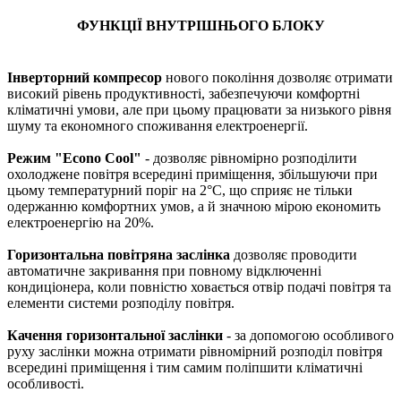
ФУНКЦІЇ ВНУТРІШНЬОГО БЛОКУ
Інверторний компресор
нового покоління дозволяє отримати
високий рівень продуктивності, забезпечуючи комфортні
кліматичні умови, але при цьому працювати за низького рівня
шуму та економного споживання електроенергії.
Режим "Econo Cool"
- дозволяє рівномірно розподілити
охолоджене повітря всередині приміщення, збільшуючи при
цьому температурний поріг на 2°C, що сприяє не тільки
одержанню комфортних умов, а й значною мірою економить
електроенергію на 20%.
Горизонтальна повітряна заслінка
дозволяє проводити
автоматичне закривання при повному відключенні
кондиціонера, коли повністю ховається отвір подачі повітря та
елементи системи розподілу повітря.
Качення горизонтальної заслінки
- за допомогою особливого
руху заслінки можна отримати рівномірний розподіл повітря
всередині приміщення і тим самим поліпшити кліматичні
особливості.