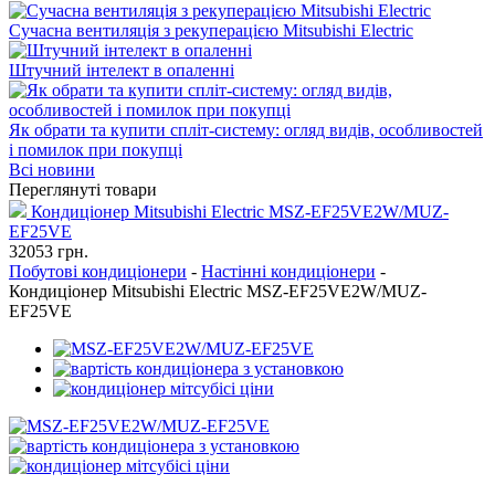
Сучасна вентиляція з рекуперацією Mitsubishi Electric
Штучний інтелект в опаленні
Як обрати та купити спліт-систему: огляд видів, особливостей
і помилок при покупці
Всі новини
Переглянуті товари
Кондиціонер Mitsubishi Electric MSZ-EF25VE2W/MUZ-
EF25VE
32053
грн.
Побутові кондиціонери
-
Настінні кондиціонери
-
Кондиціонер Mitsubishi Electric MSZ-EF25VE2W/MUZ-
EF25VE