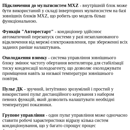
Підключення до мультисистем MXZ
- внутрішній блок може
бути використаний у складі інверторних мультисистем на базі
зовнішніх блоків MXZ, що робить цю модель більш
функціональною.
Функція "Авторестарт"
- кондиціонер здійснює
автоматичний перезапуск системи у разі незапланованого
відключення від мережі електроживлення, при збереженні всіх
заданих раніше налаштувань.
Охолодження взимку
- система управління зовнішнього
блоку змінює частоту обертання вентилятора для стабілізації
тиску конденсації холодоагенту, що дозволяє охолоджувати
приміщення навіть за низької температури зовнішнього
повітря.
Пульт ДК
- зручний, інтуїтивно зрозумілий і простий у
використанні пульт дистанційного керування з набором
певних функцій, який дозволить налаштувати необхідні
температурні показники.
Групове управління
- один пульт управління може одночасно
ставити робочі характеристики відразу кілька систем
кондиціонування, що у багато спрощує процес