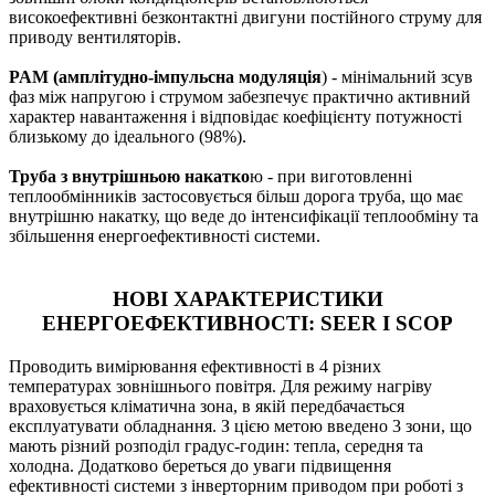
високоефективні безконтактні двигуни постійного струму для
приводу вентиляторів.
PAM (амплітудно-імпульсна модуляція
) - мінімальний зсув
фаз між напругою і струмом забезпечує практично активний
характер навантаження і відповідає коефіцієнту потужності
близькому до ідеального (98%).
Труба з внутрішньою накатко
ю - при виготовленні
теплообмінників застосовується більш дорога труба, що має
внутрішню накатку, що веде до інтенсифікації теплообміну та
збільшення енергоефективності системи.
НОВІ ХАРАКТЕРИСТИКИ
ЕНЕРГОЕФЕКТИВНОСТІ: SEER І SCOP
Проводить вимірювання ефективності в 4 різних
температурах зовнішнього повітря. Для режиму нагріву
враховується кліматична зона, в якій передбачається
експлуатувати обладнання. З цією метою введено 3 зони, що
мають різний розподіл градус-годин: тепла, середня та
холодна. Додатково береться до уваги підвищення
ефективності системи з інверторним приводом при роботі з