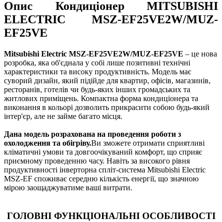
Опис Кондиціонер MITSUBISHI
ELECTRIC MSZ-EF25VE2W/MUZ-
EF25VE
Mitsubishi Electric MSZ-EF25VE2W/MUZ-EF25VE
– це нова
розробка, яка об'єднала у собі лише позитивні технічні
характеристики та високу продуктивність. Модель має
суворий дизайн, який підійде для квартир, офісів, магазинів,
ресторанів, готелів чи будь-яких інших громадських та
житлових приміщень. Компактна форма кондиціонера та
виконання в кольорі дозволить прикрасити собою будь-який
інтер'єр, але не займе багато місця.
Дана модель розрахована на проведення роботи з
охолодження та обігріву.
Ви зможете отримати сприятливі
кліматичні умови та довгоочікуваний комфорт, що сприяє
приємному проведенню часу. Навіть за високого рівня
продуктивності інверторна спліт-система Mitsubishi Electric
MSZ-EF споживає середню кількість енергії, що значною
мірою заощаджуватиме ваші витрати.
ГОЛОВНІ ФУНКЦІОНАЛЬНІ ОСОБЛИВОСТІ