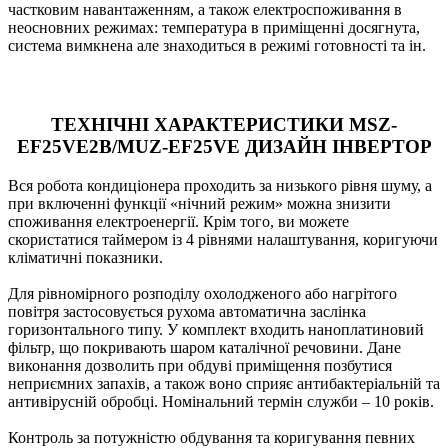
частковим навантаженням, а також електроспоживання в
неосновних режимах: температура в приміщенні досягнута,
система вимкнена але знаходиться в режимі готовності та ін.
ТЕХНІЧНІ ХАРАКТЕРИСТИКИ MSZ-
EF25VE2B/MUZ-EF25VE ДИЗАЙН ІНВЕРТОР
Вся робота кондиціонера проходить за низького рівня шуму, а
при включенні функції «нічний режим» можна знизити
споживання електроенергії. Крім того, ви можете
скористатися таймером із 4 рівнями налаштування, коригуючи
кліматичні показники.
Для рівномірного розподілу охолодженого або нагрітого
повітря застосовується рухома автоматична заслінка
горизонтального типу. У комплект входить наноплатиновий
фільтр, що покривають шаром каталічної речовини. Дане
виконання дозволить при обдуві приміщення позбутися
неприємних запахів, а також воно сприяє антибактеріальній та
антивірусній обробці. Номінальний термін служби – 10 років.
Контроль за потужністю обдування та коригування певних