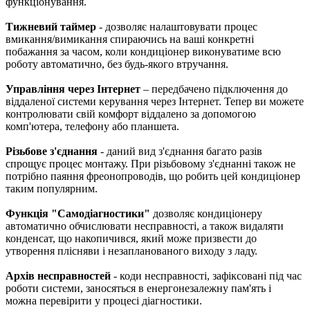
функціонування.
Тижневий таймер
- дозволяє налаштовувати процес
вмикання/вимикання спираючись на ваші конкретні
побажання за часом, коли кондиціонер виконуватиме всю
роботу автоматично, без будь-якого втручання.
Управління через Інтернет
– передбачено підключення до
віддаленої системи керування через Інтернет. Тепер ви можете
контролювати свій комфорт віддалено за допомогою
комп'ютера, телефону або планшета.
Різьбове з'єднання
- даний вид з'єднання багато разів
спрощує процес монтажу. При різьбовому з'єднанні також не
потрібно паяння фреонопроводів, що робить цей кондиціонер
таким популярним.
Функція "Самодіагностики"
дозволяє кондиціонеру
автоматично обчислювати несправності, а також видаляти
конденсат, що накопичився, який може призвести до
утворення плісняви і незапланованого виходу з ладу.
Архів несправностей
- коди несправності, зафіксовані під час
роботи системи, заносяться в енергонезалежну пам'ять і
можна перевірити у процесі діагностики.