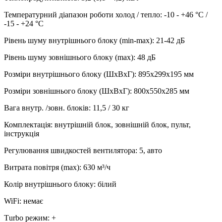
Температурний діапазон роботи холод / тепло
:
-10 - +46 °С /
-15 - +24 °С
Рівень шуму внутрішнього блоку (min-max)
:
21-42 дБ
Рівень шуму зовнішнього блоку (max)
:
48 дБ
Розміри внутрішнього блоку (ШхВхГ)
:
895х299х195 мм
Розміри зовнішнього блоку (ШхВхГ)
:
800х550х285 мм
Вага внутр. /зовн. блоків
:
11,5 / 30 кг
Комплектація
:
внутрішній блок, зовнішній блок, пульт,
інструкція
Регулювання швидкостей вентилятора
:
5, авто
Витрата повітря (max)
:
630
м³/ч
Колір внутрішнього блоку
:
білий
WiFi
:
немає
Тurbo режим
:
+