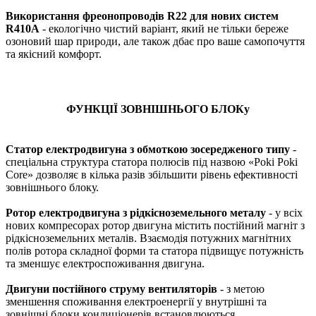
Використання фреонопроводів R22 для нових систем
R410A
- екологічно чистий варіант, який не тільки береже
озоновий шар природи, але також дбає про ваше самопочуття
та якісний комфорт.
ФУНКЦІЇ ЗОВНІШНЬОГО БЛОКу
Статор електродвигуна з обмоткою зосередженого типу
-
спеціальна структура статора полюсів під назвою «Poki Poki
Core» дозволяє в кілька разів збільшити рівень ефективності
зовнішнього блоку.
Ротор електродвигуна з рідкісноземельного металу
- у всіх
нових компресорах ротор двигуна містить постійний магніт з
рідкісноземельних металів. Взаємодія потужних магнітних
полів ротора складної форми та статора підвищує потужність
та зменшує електроспоживання двигуна.
Двигуни постійного струму вентиляторів
- з метою
зменшення споживання електроенергії у внутрішні та
зовнішні блоки кондиціонерів встановлюються