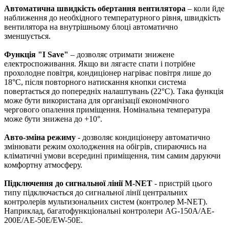
Автоматична швидкість обертання вентилятора
– коли йде
наближення до необхідного температурного рівня, швидкість
вентилятора на внутрішньому блоці автоматично
зменшується.
Функція "I Save"
– дозволяє отримати знижене
електроспоживання. Якщо ви лягаєте спати і потрібне
прохолодне повітря, кондиціонер нагріває повітря лише до
18°С, після повторного натискання кнопки система
повертається до попередніх налаштувань (22°С). Така функція
може бути використана для організації економічного
чергового опалення приміщення. Номінальна температура
може бути знижена до +10°.
Авто-зміна режиму
- дозволяє кондиціонеру автоматично
змінювати режим охолодження на обігрів, спираючись на
кліматичні умови всередині приміщення, тим самим даруючи
комфортну атмосферу.
Підключення до сигнальної лінії M-NET
- пристрій цього
типу підключається до сигнальної лінії центральних
контролерів мультизональних систем (контролер M-NET).
Наприклад, багатофункціональні контролери AG-150A/AE-
200E/AE-50E/EW-50E.