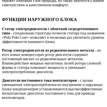
бережет озоновый слой природы, но также заботится о вашем
самочувствии и качественном комфорте.
ФУНКЦИИ НАРУЖНОГО БЛОКА
Статор электродвигателя с обмоткой сосредоточенного
типа
- специальная структура полюсов статора под названием
«Poki Poki Core» позволяет в несколько раз увеличить уровень
эффективности внешнего блока.
Ротор электродвигателя из редкоземельного металла
- во
всех новых компрессорах ротор двигателя содержит
постоянный магнит из редкоземельных металлов.
Взаимодействие мощных магнитных полей ротора сложной
формы и статора повышает мощность и уменьшает
электропотребление двигателя.
Двигатели постоянного тока вентиляторов
- с целью
уменьшения электропотребления во внутренние и наружные
блоки кондиционеров устанавливаются высокоэффективные
бесконтактные двигатели постоянного тока для привода
вентиляторов.