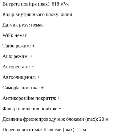
Витрата повітря (max)
:
618
м³/ч
Колір внутрішнього блоку
:
білий
Датчик руху
:
немає
WiFi
:
немає
Тurbo режим
:
+
Аuto режим
:
+
Авторестарт
:
+
Автоочищення
:
+
Самодіагностика
:
+
Антикорозійне покриття
:
+
Фільтр очищення повітря
:
+
Довжина фреонопроводу між блоками (max)
:
20 м
Перепад висот між блоками (max)
:
12 м