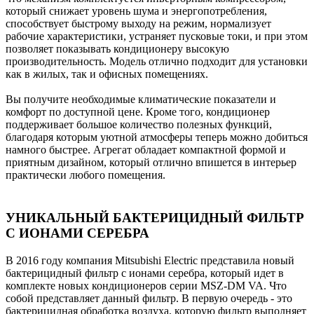
который снижает уровень шума и энергопотребления,
способствует быстрому выходу на режим, нормализует
рабочие характеристики, устраняет пусковые токи, и при этом
позволяет показывать кондиционеру высокую
производительность. Модель отлично подходит для установки
как в жилых, так и офисных помещениях.
Вы получите необходимые климатические показатели и
комфорт по доступной цене. Кроме того, кондиционер
поддерживает большое количество полезных функций,
благодаря которым уютной атмосферы теперь можно добиться
намного быстрее. Агрегат обладает компактной формой и
приятным дизайном, который отлично впишется в интерьер
практически любого помещения.
УНИКАЛЬНЫЙ БАКТЕРИЦИДНЫЙ ФИЛЬТР
С ИОНАМИ СЕРЕБРА
В 2016 году компания Mitsubishi Electric представила новый
бактерицидный фильтр с ионами серебра, который идет в
комплекте новых кондиционеров серии MSZ-DM VA. Что
собой представляет данный фильтр. В первую очередь - это
бактерицидная обработка воздуха, которую фильтр выполняет