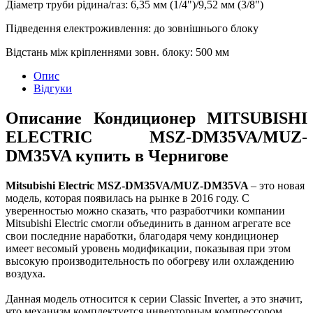
Діаметр труби рідина/газ
:
6,35 мм (1/4")/9,52 мм (3/8")
Підведення електроживлення
:
до зовнішнього блоку
Відстань між кріпленнями зовн. блоку
:
500 мм
Опис
Відгуки
Описание Кондиционер MITSUBISHI
ELECTRIC MSZ-DM35VA/MUZ-
DM35VA купить в Чернигове
Mitsubishi Electric MSZ-DM35VA/MUZ-DM35VA
– это новая
модель, которая появилась на рынке в 2016 году. С
уверенностью можно сказать, что разработчики компании
Mitsubishi Electric смогли объединить в данном агрегате все
свои последние наработки, благодаря чему кондиционер
имеет весомый уровень модификации, показывая при этом
высокую производительность по обогреву или охлаждению
воздуха.
Данная модель относится к серии Classic Inverter, а это значит,
что механизм комплектуется инверторным компрессором,