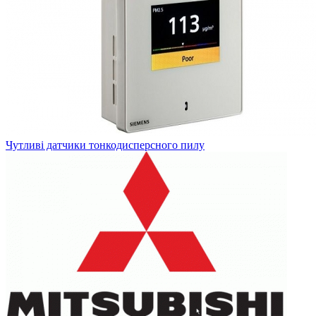
Чутливі датчики тонкодисперсного пилу