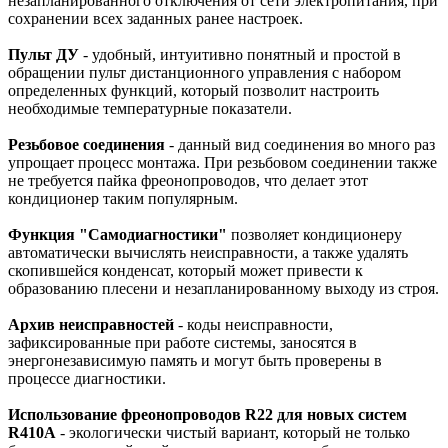
незапланированного отключения от сети электропитания, при
сохранении всех заданных ранее настроек.
Пульт ДУ
- удобный, интуитивно понятный и простой в
обращении пульт дистанционного управления с набором
определенных функций, который позволит настроить
необходимые температурные показатели.
Резьбовое соединения
- данный вид соединения во много раз
упрощает процесс монтажа. При резьбовом соединении также
не требуется пайка фреонопроводов, что делает этот
кондиционер таким популярным.
Функция "Самодиагностики"
позволяет кондиционеру
автоматически вычислять неисправности, а также удалять
скопившейся конденсат, который может привести к
образованию плесени и незапланированному выходу из строя.
Архив неисправностей
- коды неисправности,
зафиксированные при работе системы, заносятся в
энергонезависимую память и могут быть проверены в
процессе диагностики.
Использование фреонопроводов R22 для новых систем
R410A
- экологически чистый вариант, который не только