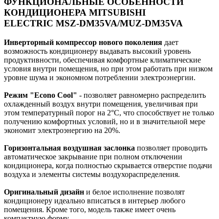
ФУНКЦИОНАЛЬНЫЕ ОСОБЕННОСТИ
КОНДИЦИОНЕРА MITSUBISHI
ELECTRIC MSZ-DM35VA/MUZ-DM35VA
Инверторный компрессор нового поколения
дает
возможность кондиционеру выдавать высокий уровень
продуктивности, обеспечивая комфортные климатические
условия внутри помещения, но при этом работать при низком
уровне шума и экономном потреблении электроэнергии.
Режим "Econo Cool"
- позволяет равномерно распределить
охлажденный воздух внутри помещения, увеличивая при
этом температурный порог на 2°C, что способствует не только
получению комфортных условий, но и в значительной мере
экономит электроэнергию на 20%.
Горизонтальная воздушная заслонка
позволяет проводить
автоматическое закрывание при полном отключении
кондиционера, когда полностью скрывается отверстие подачи
воздуха и элементы системы воздухораспределения.
Оригинальный дизайн
и белое исполнение позволят
кондиционеру идеально вписаться в интерьер любого
помещения. Кроме того, модель также имеет очень
компактную форму.