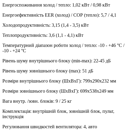
Енергоспоживання холод / тепло
:
1,02 кВт / 0,98 кВт
Енергоефективність EER (холод) / СОР (тепло)
:
5,7 / 4,1
Холодопродуктивність
:
3,15 (1,4 - 3,5)
кВт
Теплопродуктивність
:
3,6 (1,1 - 4,1)
кВт
Температурний діапазон роботи холод / тепло
:
-10 - +46 °С /
-10 - +24 °С
Рівень шуму внутрішнього блоку (min-max)
:
22-45 дБ
Рівень шуму зовнішнього блоку (max)
:
51 дБ
Розміри внутрішнього блоку (ШхВхГ)
:
799х290х232 мм
Розміри зовнішнього блоку (ШхВхГ)
:
699х538х249 мм
Вага внутр. /зовн. блоків
:
9 / 25 кг
Комплектація
:
внутрішній блок, зовнішній блок, пульт,
інструкція
Регулювання швидкостей вентилятора
:
4, авто