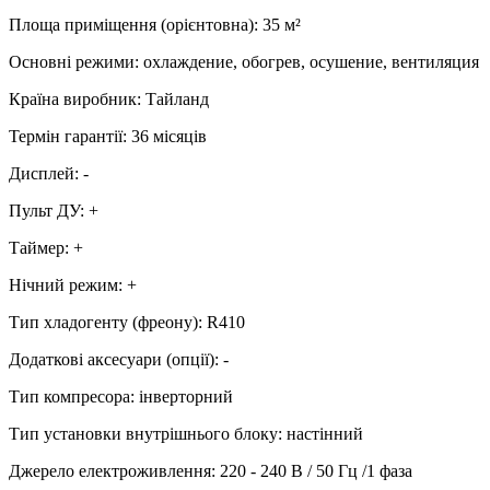
Площа приміщення (орієнтовна)
:
35
м²
Основні режими
:
охлаждение, обогрев, осушение, вентиляция
Країна виробник
:
Тайланд
Термін гарантії
:
36 місяців
Дисплей
:
-
Пульт ДУ
:
+
Таймер
:
+
Нічний режим
:
+
Тип хладогенту (фреону)
:
R410
Додаткові аксесуари (опції)
:
-
Тип компресора
:
інверторний
Тип установки внутрішнього блоку
:
настінний
Джерело електроживлення
:
220 - 240 В / 50 Гц /1 фаза