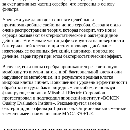
за счет активных частиц серебра, что встроены в основу
фильтра.
Учеными уже давно доказаны все целебные и
противомикробные свойства ионов серебра. Сегодня стало
очень распространена теория, которая говорит, что ионы
серебра оказывают бактериостатическое и бактерицидное
действие. Эти мелкие частицы фиксируются на поверхности
бактериальной клетки и при этом проводят дисбаланс
некоторых ее основных функций, например, природное
деление, гарантируя при этом бактериостатический эффект.
В случае, если ионы серебра проникают через клеточную
мембрану, то внутри патогенной бактериальной клетки они
нарушают ее метаболизм, и в результате вредная клетка
микроба клетка гибнет. Повышенный уровень эффективности
обработки воздуха бактерицидным способом, используя
фильтрующее вставки Mitsubishi Electric Corporation
протестировал и подтвердил японский институт «BOKEN
Quality Evaluation Institute». Рекомендуется замена
бактерицидного фильтра 1 раз в год. Опциональный сменный
элемент имеет наименование MAC-2370FT-E.