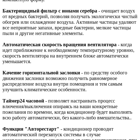
Бактерицидный фильтр с ионами серебра
- очищает воздух
от вредных бактерий, позволяя получать экологически чистый
обогрев или охлаждение воздуха. Активные частицы удаляют
все неприятные запахи, вредные бактерии, мелкие частицы
пыли и другие негативные элементы.
Автоматическая скорость вращения вентилятора
- когда
идет приближение к необходимому температурному уровню,
скорость вентилятора на внутреннем блоке автоматически
уменьшается.
Качение горизонтальной заслонки
- по средству особого
движения заслонки возможно получить равномерное
распределение воздуха внутри помещения и тем самым
улучшить климатические особенности.
Таймер24 часовой
- позволяет настраивать процесс
влючения/выключения опираясь на ваши конкретные
пожелания по времени, когда кондиционер будет выполнять
всю работу автоматически, без какого-либо вмешательства..
Функция "Авторестарт"
- кондиционер проводит
автоматический перезапуск системы в случае