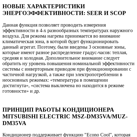
НОВЫЕ ХАРАКТЕРИСТИКИ
ЭНЕРГОЭФФЕКТИВНОСТИ: SEER И SCOP
Данная функция позволяет проводить измерения
эффективности в 4-х разнообразных температурах наружного
воздуха. Для режима нагрева принимается во внимание
климатическая зона, в которой будет функционировать
данный агрегат. Поэтому, были введены 3 основные зоны,
которые имеют разное распределение градус-часов: теплая,
средняя и холодная. Дополнительное внимание следует
обратить ну уровень повышения номинальной эффективности
системы с инверторным приводом при функционировании с
частичной нагрузкой, а также при электропотреблении в
неосновных режимах: «температура в помещении
достигнута», «система выключена но находится в режиме
готовности» и др.
ПРИНЦИП РАБОТЫ КОНДИЦИОНЕРА
MITSUBISHI ELECTRIC MSZ-DM35VA/MUZ-
DM35VA
Кондиционер поддерживает функцию "Econo Cool", которая