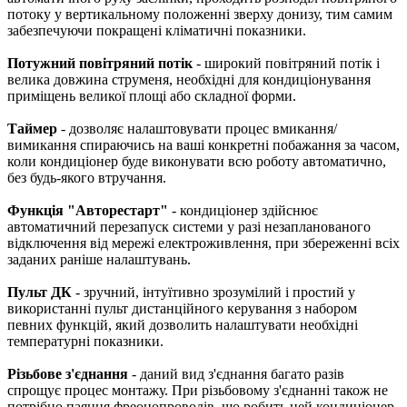
потоку у вертикальному положенні зверху донизу, тим самим
забезпечуючи покращені кліматичні показники.
Потужний повітряний потік
- широкий повітряний потік і
велика довжина струменя, необхідні для кондиціонування
приміщень великої площі або складної форми.
Таймер
- дозволяє налаштовувати процес вмикання/
вимикання спираючись на ваші конкретні побажання за часом,
коли кондиціонер буде виконувати всю роботу автоматично,
без будь-якого втручання.
Функція "Авторестарт"
- кондиціонер здійснює
автоматичний перезапуск системи у разі незапланованого
відключення від мережі електроживлення, при збереженні всіх
заданих раніше налаштувань.
Пульт ДК
- зручний, інтуїтивно зрозумілий і простий у
використанні пульт дистанційного керування з набором
певних функцій, який дозволить налаштувати необхідні
температурні показники.
Різьбове з'єднання
- даний вид з'єднання багато разів
спрощує процес монтажу. При різьбовому з'єднанні також не
потрібно паяння фреонопроводів, що робить цей кондиціонер