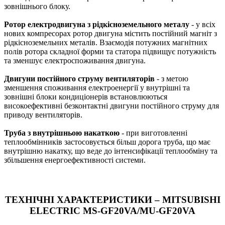
зовнішнього блоку.
Ротор електродвигуна з рідкісноземельного металу
- у всіх
нових компресорах ротор двигуна містить постійний магніт з
рідкісноземельних металів. Взаємодія потужних магнітних
полів ротора складної форми та статора підвищує потужність
та зменшує електроспоживання двигуна.
Двигуни постійного струму вентиляторів
- з метою
зменшення споживання електроенергії у внутрішні та
зовнішні блоки кондиціонерів встановлюються
високоефективні безконтактні двигуни постійного струму для
приводу вентиляторів.
Труба з внутрішньою накаткою
- при виготовленні
теплообмінників застосовується більш дорога труба, що має
внутрішню накатку, що веде до інтенсифікації теплообміну та
збільшення енергоефективності системи.
ТЕХНІЧНІ ХАРАКТЕРИСТИКИ – MITSUBISHI
ELECTRIC MS-GF20VA/MU-GF20VA