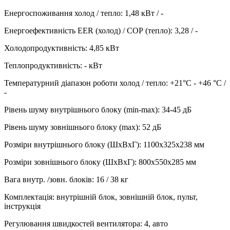
Енергоспоживання холод / тепло
:
1,48 кВт / -
Енергоефективність EER (холод) / СОР (тепло)
:
3,28 / -
Холодопродуктивність
:
4,85
кВт
Теплопродуктивність
:
-
кВт
Температурний діапазон роботи холод / тепло
:
+21°C - +46 °C /
-
Рівень шуму внутрішнього блоку (min-max)
:
34-45 дБ
Рівень шуму зовнішнього блоку (max)
:
52 дБ
Розміри внутрішнього блоку (ШхВхГ)
:
1100х325х238 мм
Розміри зовнішнього блоку (ШхВхГ)
:
800х550х285 мм
Вага внутр. /зовн. блоків
:
16 / 38 кг
Комплектація
:
внутрішній блок, зовнішній блок, пульт,
інструкція
Регулювання швидкостей вентилятора
:
4, авто