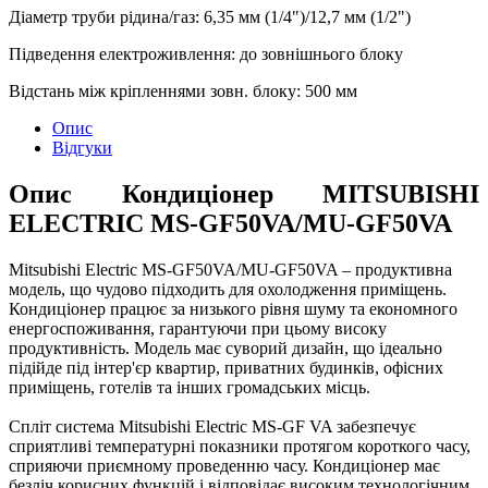
Діаметр труби рідина/газ
:
6,35 мм (1/4")/12,7 мм (1/2")
Підведення електроживлення
:
до зовнішнього блоку
Відстань між кріпленнями зовн. блоку
:
500 мм
Опис
Відгуки
Опис Кондиціонер MITSUBISHI
ELECTRIC MS-GF50VA/MU-GF50VA
Mitsubishi Electric MS-GF50VA/MU-GF50VA – продуктивна
модель, що чудово підходить для охолодження приміщень.
Кондиціонер працює за низького рівня шуму та економного
енергоспоживання, гарантуючи при цьому високу
продуктивність. Модель має суворий дизайн, що ідеально
підійде під інтер'єр квартир, приватних будинків, офісних
приміщень, готелів та інших громадських місць.
Спліт система Mitsubishi Electric MS-GF VA забезпечує
сприятливі температурні показники протягом короткого часу,
сприяючи приємному проведенню часу. Кондиціонер має
безліч корисних функцій і відповідає високим технологічним