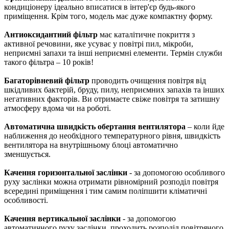
кондиціонеру ідеально вписатися в інтер'єр будь-якого
приміщення. Крім того, модель має дуже компактну форму.
Антиоксидантний фільтр
має каталітичне покриття з
активної речовини, яке усуває у повітрі пил, мікроби,
неприємні запахи та інші неприємні елементи. Термін служби
такого фільтра – 10 років!
Багаторівневий фільтр
проводить очищення повітря від
шкідливих бактерій, бруду, пилу, неприємних запахів та інших
негативних факторів. Ви отримаєте свіже повітря та затишну
атмосферу вдома чи на роботі.
Автоматична швидкість обертання вентилятора
– коли йде
наближення до необхідного температурного рівня, швидкість
вентилятора на внутрішньому блоці автоматично
зменшується.
Качення горизонтальної заслінки
- за допомогою особливого
руху заслінки можна отримати рівномірний розподіл повітря
всередині приміщення і тим самим поліпшити кліматичні
особливості.
Качення вертикальної заслінки
- за допомогою
автоматичного руху заслінки, проходить розподіл повітряного