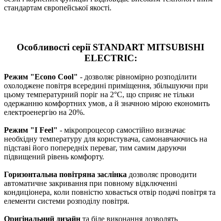
стандартам європейської якості.
Особливості серії STANDART MITSUBISHI
ELECTRIC:
Режим "Econo Cool"
- дозволяє рівномірно розподілити
охолоджене повітря всередині приміщення, збільшуючи при
цьому температурний поріг на 2°C, що сприяє не тільки
одержанню комфортних умов, а й значною мірою економить
електроенергію на 20%.
Режим "I Feel"
- мікропроцесор самостійно визначає
необхідну температуру для користувача, самонавчаючись на
підставі його попередніх переваг, тим самим даруючи
підвищений рівень комфорту.
Горизонтальна повітряна заслінка
дозволяє проводити
автоматичне закривання при повному відключенні
кондиціонера, коли повністю ховається отвір подачі повітря та
елементи системи розподілу повітря.
Оригінальний дизайн
та біле виконання дозволять