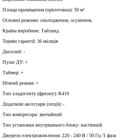
Площа приміщення (орієнтовна)
:
50
м²
Основні режими
:
охолодження, осушення,
Країна виробник
:
Тайланд
Термін гарантії
:
36 місяців
Дисплей
:
-
Пульт ДУ
:
+
Таймер
:
+
Нічний режим
:
+
Тип хладогенту (фреону)
:
R410
Додаткові аксесуари (опції)
:
-
Тип компресора
:
звичайний
Тип установки внутрішнього блоку
:
настінний
Джерело електроживлення
:
220 - 240 В / 50 Гц /1 фаза