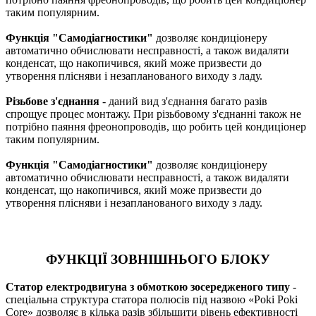
таким популярним.
Функція "Самодіагностики"
дозволяє кондиціонеру
автоматично обчислювати несправності, а також видаляти
конденсат, що накопичився, який може призвести до
утворення плісняви і незапланованого виходу з ладу.
Різьбове з'єднання
- даний вид з'єднання багато разів
спрощує процес монтажу. При різьбовому з'єднанні також не
потрібно паяння фреонопроводів, що робить цей кондиціонер
таким популярним.
Функція "Самодіагностики"
дозволяє кондиціонеру
автоматично обчислювати несправності, а також видаляти
конденсат, що накопичився, який може призвести до
утворення плісняви і незапланованого виходу з ладу.
ФУНКЦІЇ ЗОВНІШНЬОГО БЛОКУ
Статор електродвигуна з обмоткою зосередженого типу
-
спеціальна структура статора полюсів під назвою «Poki Poki
Core» дозволяє в кілька разів збільшити рівень ефективності