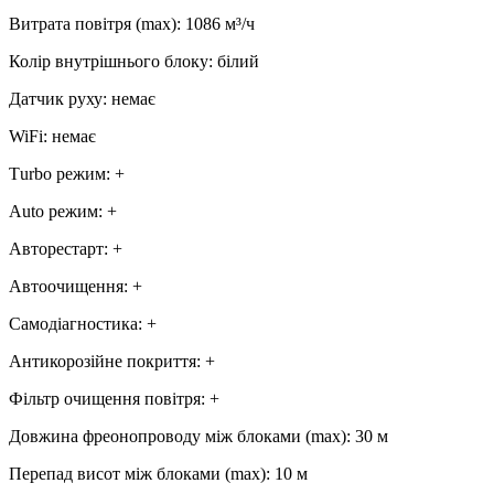
Витрата повітря (max)
:
1086
м³/ч
Колір внутрішнього блоку
:
білий
Датчик руху
:
немає
WiFi
:
немає
Тurbo режим
:
+
Аuto режим
:
+
Авторестарт
:
+
Автоочищення
:
+
Самодіагностика
:
+
Антикорозійне покриття
:
+
Фільтр очищення повітря
:
+
Довжина фреонопроводу між блоками (max)
:
30 м
Перепад висот між блоками (max)
:
10 м