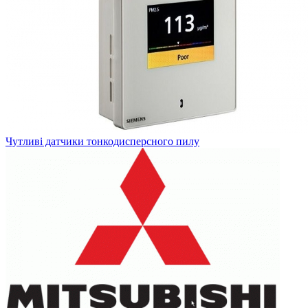
Чутливі датчики тонкодисперсного пилу