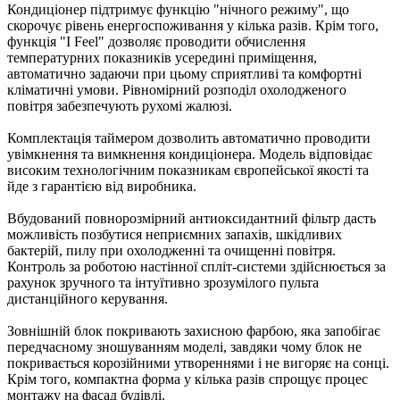
Кондиціонер підтримує функцію "нічного режиму", що
скорочує рівень енергоспоживання у кілька разів. Крім того,
функція "I Feel" дозволяє проводити обчислення
температурних показників усередині приміщення,
автоматично задаючи при цьому сприятливі та комфортні
кліматичні умови. Рівномірний розподіл охолодженого
повітря забезпечують рухомі жалюзі.
Комплектація таймером дозволить автоматично проводити
увімкнення та вимкнення кондиціонера. Модель відповідає
високим технологічним показникам європейської якості та
йде з гарантією від виробника.
Вбудований повнорозмірний антиоксидантний фільтр дасть
можливість позбутися неприємних запахів, шкідливих
бактерій, пилу при охолодженні та очищенні повітря.
Контроль за роботою настінної спліт-системи здійснюється за
рахунок зручного та інтуїтивно зрозумілого пульта
дистанційного керування.
Зовнішній блок покривають захисною фарбою, яка запобігає
передчасному зношуванням моделі, завдяки чому блок не
покривається корозійними утвореннями і не вигоряє на сонці.
Крім того, компактна форма у кілька разів спрощує процес
монтажу на фасад будівлі.