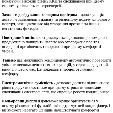
показуючи високий рівень ККД та споживаючи при цьому
економну кількість електроенергії.
Захист від обдування холодним повітрям
– дана функція
дозволяє здійснювати плавну та рівномірну подачу холодного
повітря, захищаючи вас від утворення протягів та інших
негативних факторів.
Повітряний потік
, що спрямовується, дозволяє рівномірно і
продуктивно поширити нагріте або охолоджене повітря
всередині приміщення, створюючи при цьому комфортні
умови.
Таймер
дає можливість кондиціонеру автоматично проводити
увімкнення/вимкнення певних функцій, у строго відведений
вами для цього час. Це покращить процес отримання
комфорту.
Електромагнітна сумісність
- дозволяє досягти підвищеного
рівня продуктивності, але при цьому отримати економне
споживання електроенергії, що спрощує роботу кондиціонера.
Кольоровий дисплей
допоможе краще орієнтуватися у
всьому різноманітті функцій, які підтримує цей кондиціонер, і
ви зможете набагато швидше налаштовувати комфортні