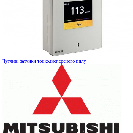
Чутливі датчики тонкодисперсного пилу