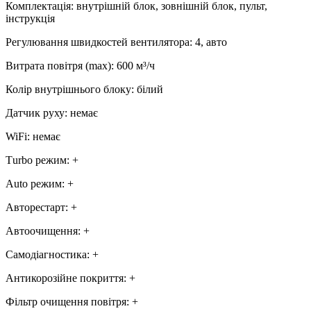
Комплектація
:
внутрішній блок, зовнішній блок, пульт,
інструкція
Регулювання швидкостей вентилятора
:
4, авто
Витрата повітря (max)
:
600
м³/ч
Колір внутрішнього блоку
:
білий
Датчик руху
:
немає
WiFi
:
немає
Тurbo режим
:
+
Аuto режим
:
+
Авторестарт
:
+
Автоочищення
:
+
Самодіагностика
:
+
Антикорозійне покриття
:
+
Фільтр очищення повітря
:
+