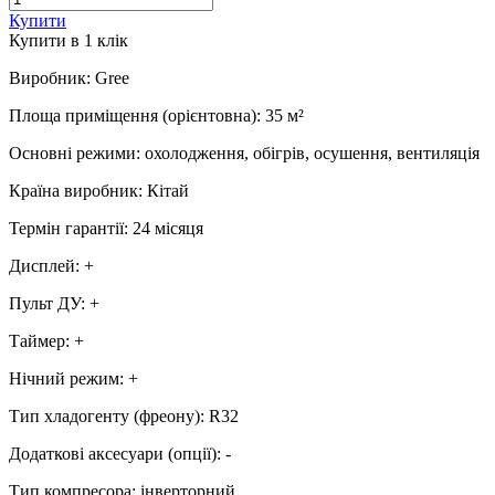
Купити
Купити в 1 клiк
Виробник
:
Gree
Площа приміщення (орієнтовна)
:
35
м²
Основні режими
:
охолодження, обігрів, осушення, вентиляція
Країна виробник
:
Кітай
Термін гарантії
:
24 місяця
Дисплей
:
+
Пульт ДУ
:
+
Таймер
:
+
Нічний режим
:
+
Тип хладогенту (фреону)
:
R32
Додаткові аксесуари (опції)
:
-
Тип компресора
:
інверторний