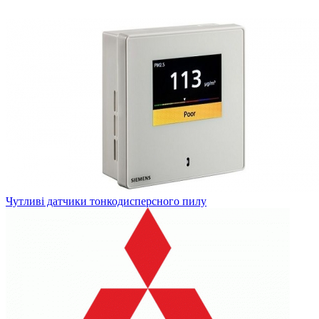
Чутливі датчики тонкодисперсного пилу