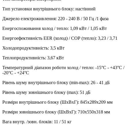
Тип установки внутрішнього блоку
:
настінний
Джерело електроживлення
:
220 - 240 В / 50 Гц /1 фаза
Енергоспоживання холод / тепло
:
1,09 кВт / 1,05 кВт
Енергоефективність EER (холод) / СОР (тепло)
:
3,23 / 3,71
Холодопродуктивність
:
3,5
кВт
Теплопродуктивність
:
3,67
кВт
Температурний діапазон роботи холод / тепло
:
-15°С - +43°С /
-20°С - +24°С
Рівень шуму внутрішнього блоку (min-max)
:
26 - 41 дБ
Рівень шуму зовнішнього блоку (max)
:
51 дБ
Розміри внутрішнього блоку (ШхВхГ)
:
845x289x209 мм
Розміри зовнішнього блоку (ШхВхГ)
:
710x550x318 мм
Вага внутр. /зовн. блоків
:
11 / 51 кг