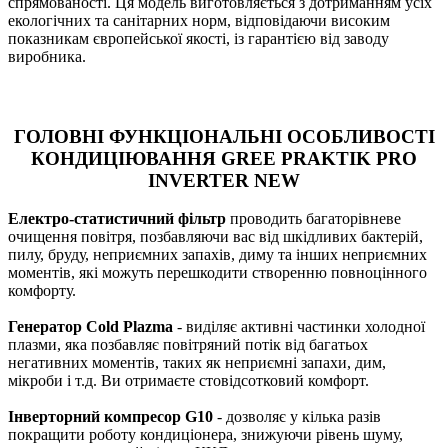
спрямованості. Ця модель виготовляється з дотриманням усіх
екологічних та санітарних норм, відповідаючи високим
показникам європейської якості, із гарантією від заводу
виробника.
ГОЛОВНІ ФУНКЦІОНАЛЬНІ ОСОБЛИВОСТІ
КОНДИЦІЮВАННЯ GREE PRAKTIK PRO
INVERTER NEW
Електро-статистичний фільтр
проводить багаторівневе
очищення повітря, позбавляючи вас від шкідливих бактерій,
пилу, бруду, неприємних запахів, диму та інших неприємних
моментів, які можуть перешкодити створенню повноцінного
комфорту.
Генератор Cold Plazma
- виділяє активні частинки холодної
плазми, яка позбавляє повітряний потік від багатьох
негативних моментів, таких як неприємні запахи, дим,
мікроби і т.д. Ви отримаєте стовідсотковий комфорт.
Інверторний компресор G10
- дозволяє у кілька разів
покращити роботу кондиціонера, знижуючи рівень шуму,