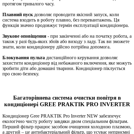
протягом тривалого часу.
Плавний пуск
дозволяє проводити якісний запуск, коли
система входить в роботу плавно, без перевантажень. Ця
функція значно продовжує термін експлуатації кондиціонера.
Звукове оповіщення
- при закінченні або на початку робота, а
також у разі будь-яких збоїв або виходу з ладу. Так ви зможете
знати, коли кондиціонеру дійсно потрібна допомога.
Блокування пульта
дистанційного керування дозволяє
захистити кондиціонер від небажаного включення, яке можуть
зробити діти або домашні тварини. Кондиціонер піклується
про свою безпеку.
Багаторівнева система очистки повітря в
кондиціонері GREE PRAKTIK PRO INVERTER
Кондиціонер Gree PRAKTIK Pro Inverter NEW забезпечує
екологічно чисту роботу завдяки двом спеціальним фільтрам.
Перший фільтр працює засобом очищення холодною плазмою,
а другий – це антибактеріальний фільтр, що усуває неприємні