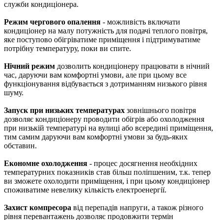
служби кондиціонера.
Режим чергового опалення
- можливість включати
кондиціонер на малу потужність для подачі теплого повітря,
яке поступово обігріватиме приміщення і підтримуватиме
потрібну температуру, поки ви спите.
Нічний режим
дозволить кондиціонеру працювати в нічний
час, даруючи вам комфортні умови, але при цьому все
функціонування відбувається з дотриманням низького рівня
шуму.
Запуск при низьких температурах
зовнішнього повітря
дозволяє кондиціонеру проводити обігрів або охолодження
при низькій температурі на вулиці або всередині приміщення,
тим самим даруючи вам комфортні умови за будь-яких
обставин.
Економне охолодження
- процес досягнення необхідних
температурних показників став більш поліпшеним, т.к. тепер
ви зможете охолодити приміщення, і при цьому кондиціонер
споживатиме невелику кількість електроенергії.
Захист компресора
від перепадів напруги, а також різного
рівня перевантажень дозволяє продовжити термін