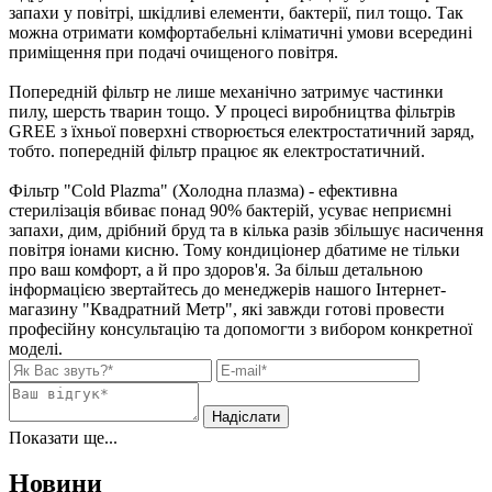
запахи у повітрі, шкідливі елементи, бактерії, пил тощо. Так
можна отримати комфортабельні кліматичні умови всередині
приміщення при подачі очищеного повітря.
Попередній фільтр не лише механічно затримує частинки
пилу, шерсть тварин тощо. У процесі виробництва фільтрів
GREE з їхньої поверхні створюється електростатичний заряд,
тобто. попередній фільтр працює як електростатичний.
Фільтр "Cold Plazma" (Холодна плазма) - ефективна
стерилізація вбиває понад 90% бактерій, усуває неприємні
запахи, дим, дрібний бруд та в кілька разів збільшує насичення
повітря іонами кисню. Тому кондиціонер дбатиме не тільки
про ваш комфорт, а й про здоров'я. За більш детальною
інформацією звертайтесь до менеджерів нашого Інтернет-
магазину "Квадратний Метр", які завжди готові провести
професійну консультацію та допомогти з вибором конкретної
моделі.
Показати ще...
Новини