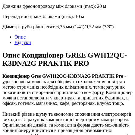
Довжина фреонопроводу між блоками (max)
:
20 м
Перепад висот між блоками (max)
:
10 м
Діаметр труби рідина/газ
:
6,35 мм (1/4")/9,52 мм (3/8")
Опис
Відгуки
Опис Кондиціонер GREE GWH12QC-
K3DNA2G PRAKTIK PRO
Кондиціонер Gree GWH12QC-K3DNA2G PRAKTIK Pro
-
удосконалена модель для обігріву та охолодження повітря з
метою отримання необхідних кліматичних, температурних
показників та створення сприятливого комфорту. Кондиціонер
можна встановлювати у квартирах та приватних будинках, в
офісах, готелях, магазинах, кафе, ресторанах, клубах тощо.
Низький рівень шуму та економне споживання електроенергії
виходить за рахунок комплектації інверторним компресором.
Оригінальний дизайн та компактна форма дають можливість
кондиціонеру вписатися в приміщення різноманітної