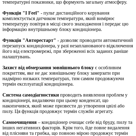
температурні показники, що формують загальну атмосферу.
Функція "I Feel"
- пульт дистанційного керування
комплектується датчиком температури, який вимірює
температуру повітря в місці свого знаходження і передає цю
інформацію внутрішньому блоку кондиціонера.
Функція "Авторестарт"
- дозволяє проводити автоматичний
перезапуск кондиціонера, у разі незапланованого відключення
його від електромережі, при збереженні всіх заданих раніше
налаштувань.
Захист від обмерзання зовнішнього блоку
є особливим
покриттям, яке не дає зовнішньому блоку замерзати при
надмірно низьких температурах, тим самим продовжуючи
термін експлуатації кондиціонера.
Система самодіагностики
проводить виявлення проблем у
кондиціонері, видаляючи при цьому конденсат, що
накопичився, який може призвести до утворення цвілі або
пилу. Ця функція продовжує термін служби агрегату.
Самоочищення
– кондиціонер очищає себе від бруду, пилу та
інших негативних факторів. Крім того, йде повне видалення
від плісняви та грибка, що повною мірою продовжує термін