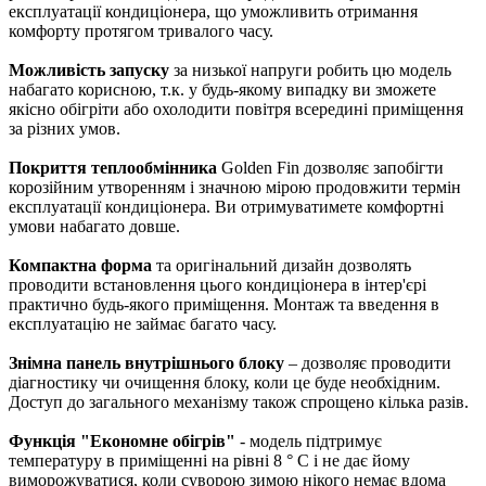
експлуатації кондиціонера, що уможливить отримання
комфорту протягом тривалого часу.
Можливість запуску
за низької напруги робить цю модель
набагато корисною, т.к. у будь-якому випадку ви зможете
якісно обігріти або охолодити повітря всередині приміщення
за різних умов.
Покриття теплообмінника
Golden Fin дозволяє запобігти
корозійним утворенням і значною мірою продовжити термін
експлуатації кондиціонера. Ви отримуватимете комфортні
умови набагато довше.
Компактна форма
та оригінальний дизайн дозволять
проводити встановлення цього кондиціонера в інтер'єрі
практично будь-якого приміщення. Монтаж та введення в
експлуатацію не займає багато часу.
Знімна панель внутрішнього блоку
– дозволяє проводити
діагностику чи очищення блоку, коли це буде необхідним.
Доступ до загального механізму також спрощено кілька разів.
Функція "Економне обігрів"
- модель підтримує
температуру в приміщенні на рівні 8 ° С і не дає йому
виморожуватися, коли суворою зимою нікого немає вдома