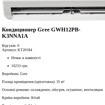
Кондиционер Gree GWH12PB-
K3NNA1A
Відгуків:
0
Артикул:
KT20184
Немає в наявності
10233 грн.
Виробник
:
Gree
Площа приміщення (орієнтовна)
:
35
м²
Основні режими
:
охлаждение, обогрев, осушение, вентиляция
Країна виробник
:
Кітай