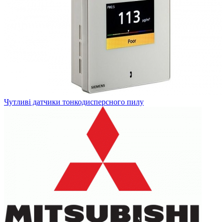
Чутливі датчики тонкодисперсного пилу