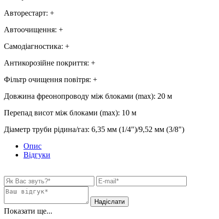
Авторестарт
:
+
Автоочищення
:
+
Самодіагностика
:
+
Антикорозійне покриття
:
+
Фільтр очищення повітря
:
+
Довжина фреонопроводу між блоками (max)
:
20 м
Перепад висот між блоками (max)
:
10 м
Діаметр труби рідина/газ
:
6,35 мм (1/4")/9,52 мм (3/8")
Опис
Відгуки
Показати ще...