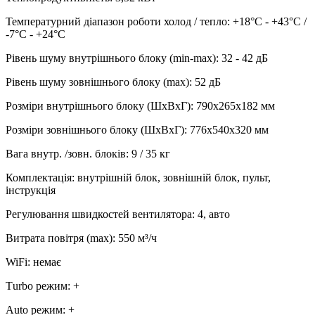
Температурний діапазон роботи холод / тепло
:
+18°С - +43°С /
-7°С - +24°С
Рівень шуму внутрішнього блоку (min-max)
:
32 - 42 дБ
Рівень шуму зовнішнього блоку (max)
:
52 дБ
Розміри внутрішнього блоку (ШхВхГ)
:
790x265x182 мм
Розміри зовнішнього блоку (ШхВхГ)
:
776х540х320 мм
Вага внутр. /зовн. блоків
:
9 / 35 кг
Комплектація
:
внутрішній блок, зовнішній блок, пульт,
інструкція
Регулювання швидкостей вентилятора
:
4, авто
Витрата повітря (max)
:
550
м³/ч
WiFi
:
немає
Тurbo режим
:
+
Аuto режим
:
+