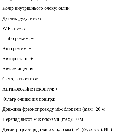
Колір внутрішнього блоку
:
білий
Датчик руху
:
немає
WiFi
:
немає
Тurbo режим
:
+
Аuto режим
:
+
Авторестарт
:
+
Автоочищення
:
+
Самодіагностика
:
+
Антикорозійне покриття
:
+
Фільтр очищення повітря
:
+
Довжина фреонопроводу між блоками (max)
:
20 м
Перепад висот між блоками (max)
:
10 м
Діаметр труби рідина/газ
:
6,35 мм (1/4")/9,52 мм (3/8")