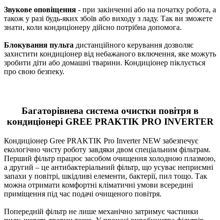
Звукове оповіщення
- при закінченні або на початку робота, а
також у разі будь-яких збоїв або виходу з ладу. Так ви зможете
знати, коли кондиціонеру дійсно потрібна допомога.
Блокування пульта
дистанційного керування дозволяє
захистити кондиціонер від небажаного включення, яке можуть
зробити діти або домашні тварини. Кондиціонер піклується
про свою безпеку.
Багаторівнева система очистки повітря в
кондиціонері GREE PRAKTIK PRO INVERTER
Кондиціонер Gree PRAKTIK Pro Inverter NEW забезпечує
екологічно чисту роботу завдяки двом спеціальним фільтрам.
Перший фільтр працює засобом очищення холодною плазмою,
а другий – це антибактеріальний фільтр, що усуває неприємні
запахи у повітрі, шкідливі елементи, бактерії, пил тощо. Так
можна отримати комфортні кліматичні умови всередині
приміщення під час подачі очищеного повітря.
Попередній фільтр не лише механічно затримує частинки