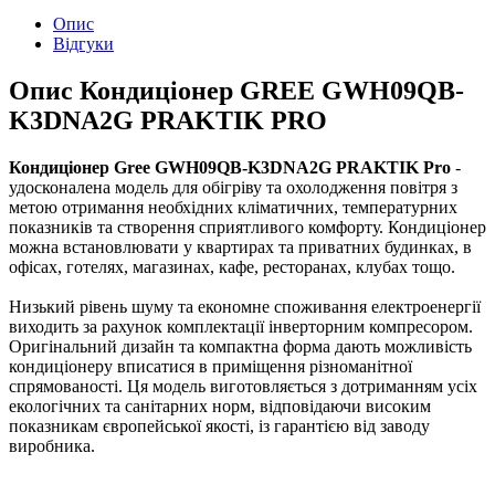
Опис
Відгуки
Опис Кондиціонер GREE GWH09QB-
K3DNA2G PRAKTIK PRO
Кондиціонер Gree GWH09QB-K3DNA2G PRAKTIK Pro
-
удосконалена модель для обігріву та охолодження повітря з
метою отримання необхідних кліматичних, температурних
показників та створення сприятливого комфорту. Кондиціонер
можна встановлювати у квартирах та приватних будинках, в
офісах, готелях, магазинах, кафе, ресторанах, клубах тощо.
Низький рівень шуму та економне споживання електроенергії
виходить за рахунок комплектації інверторним компресором.
Оригінальний дизайн та компактна форма дають можливість
кондиціонеру вписатися в приміщення різноманітної
спрямованості. Ця модель виготовляється з дотриманням усіх
екологічних та санітарних норм, відповідаючи високим
показникам європейської якості, із гарантією від заводу
виробника.