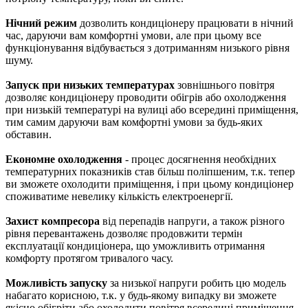
Нічний режим
дозволить кондиціонеру працювати в нічний
час, даруючи вам комфортні умови, але при цьому все
функціонування відбувається з дотриманням низького рівня
шуму.
Запуск при низьких температурах
зовнішнього повітря
дозволяє кондиціонеру проводити обігрів або охолодження
при низькій температурі на вулиці або всередині приміщення,
тим самим даруючи вам комфортні умови за будь-яких
обставин.
Економне охолодження
- процес досягнення необхідних
температурних показників став більш поліпшеним, т.к. тепер
ви зможете охолодити приміщення, і при цьому кондиціонер
споживатиме невелику кількість електроенергії.
Захист компресора
від перепадів напруги, а також різного
рівня перевантажень дозволяє продовжити термін
експлуатації кондиціонера, що уможливить отримання
комфорту протягом тривалого часу.
Можливість запуску
за низької напруги робить цю модель
набагато корисною, т.к. у будь-якому випадку ви зможете
якісно обігріти або охолодити повітря всередині приміщення