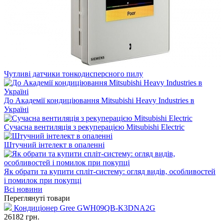
Чутливі датчики тонкодисперсного пилу
До Академії кондиціювання Mitsubishi Heavy Industries в
Україні
Сучасна вентиляція з рекуперацією Mitsubishi Electric
Штучний інтелект в опаленні
Як обрати та купити спліт-систему: огляд видів, особливостей
і помилок при покупці
Всі новини
Переглянуті товари
Кондиціонер Gree GWH09QB-K3DNA2G
26182
грн.