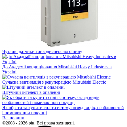
Чутливі датчики тонкодисперсного пилу
До Академії кондиціювання Mitsubishi Heavy Industries в
Україні
Сучасна вентиляція з рекуперацією Mitsubishi Electric
Штучний інтелект в опаленні
Як обрати та купити спліт-систему: огляд видів, особливостей
і помилок при покупці
Всі новини
©2008 - 2026 рік. Всі права захищені.