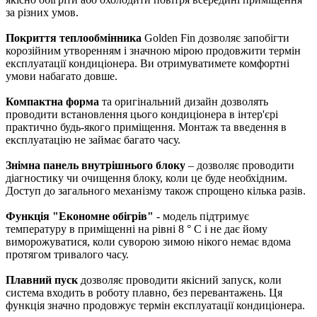
за різних умов.
Покриття теплообмінника
Golden Fin дозволяє запобігти
корозійним утворенням і значною мірою продовжити термін
експлуатації кондиціонера. Ви отримуватимете комфортні
умови набагато довше.
Компактна форма
та оригінальний дизайн дозволять
проводити встановлення цього кондиціонера в інтер'єрі
практично будь-якого приміщення. Монтаж та введення в
експлуатацію не займає багато часу.
Знімна панель внутрішнього блоку
– дозволяє проводити
діагностику чи очищення блоку, коли це буде необхідним.
Доступ до загального механізму також спрощено кілька разів.
Функція "Економне обігрів"
- модель підтримує
температуру в приміщенні на рівні 8 ° С і не дає йому
виморожуватися, коли суворою зимою нікого немає вдома
протягом тривалого часу.
Плавний пуск
дозволяє проводити якісний запуск, коли
система входить в роботу плавно, без перевантажень. Ця
функція значно продовжує термін експлуатації кондиціонера.