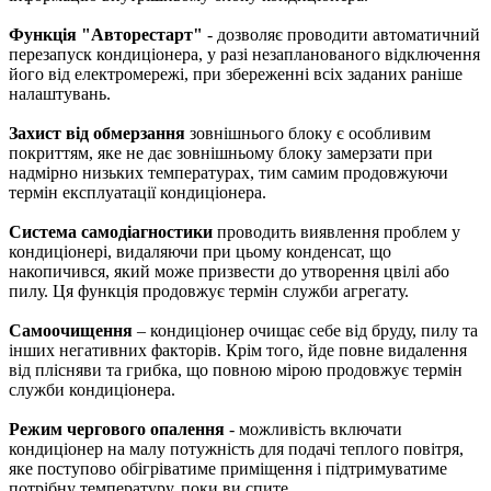
Функція "Авторестарт"
- дозволяє проводити автоматичний
перезапуск кондиціонера, у разі незапланованого відключення
його від електромережі, при збереженні всіх заданих раніше
налаштувань.
Захист від обмерзання
зовнішнього блоку є особливим
покриттям, яке не дає зовнішньому блоку замерзати при
надмірно низьких температурах, тим самим продовжуючи
термін експлуатації кондиціонера.
Система самодіагностики
проводить виявлення проблем у
кондиціонері, видаляючи при цьому конденсат, що
накопичився, який може призвести до утворення цвілі або
пилу. Ця функція продовжує термін служби агрегату.
Самоочищення
– кондиціонер очищає себе від бруду, пилу та
інших негативних факторів. Крім того, йде повне видалення
від плісняви та грибка, що повною мірою продовжує термін
служби кондиціонера.
Режим чергового опалення
- можливість включати
кондиціонер на малу потужність для подачі теплого повітря,
яке поступово обігріватиме приміщення і підтримуватиме
потрібну температуру, поки ви спите.