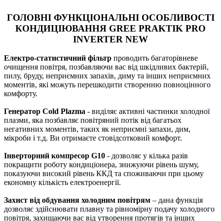
ГОЛОВНІ ФУНКЦІОНАЛЬНІ ОСОБЛИВОСТІ
КОНДИЦІЮВАННЯ GREE PRAKTIK PRO
INVERTER NEW
Електро-статистичний фільтр
проводить багаторівневе
очищення повітря, позбавляючи вас від шкідливих бактерій,
пилу, бруду, неприємних запахів, диму та інших неприємних
моментів, які можуть перешкодити створенню повноцінного
комфорту.
Генератор Cold Plazma
- виділяє активні частинки холодної
плазми, яка позбавляє повітряний потік від багатьох
негативних моментів, таких як неприємні запахи, дим,
мікроби і т.д. Ви отримаєте стовідсотковий комфорт.
Інверторний компресор G10
- дозволяє у кілька разів
покращити роботу кондиціонера, знижуючи рівень шуму,
показуючи високий рівень ККД та споживаючи при цьому
економну кількість електроенергії.
Захист від обдування холодним повітрям
– дана функція
дозволяє здійснювати плавну та рівномірну подачу холодного
повітря, захищаючи вас від утворення протягів та інших