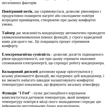
негативних факторів.
Повітряний потік
, що спрямовується, дозволяє рівномірно і
продуктивно поширити нагріте або охолоджене повітря
всередині приміщення, створюючи при цьому комфортні
умови.
Таймер
дає можливість кондиціонеру автоматично проводити
увімкнення/вимкнення певних функцій, у строго відведений
вами для цього час. Це покращить процес отримання
комфорту.
Електромагнітна сумісність
- дозволяє досягти підвищеного
рівня продуктивності, але при цьому отримати економне
споживання електроенергії, що спрощує роботу кондиціонера.
Кольоровий дисплей
допоможе краще орієнтуватися у
всьому різноманітті функцій, які підтримує цей кондиціонер, і
ви зможете набагато швидше налаштовувати комфортні
температурні показники, що формують загальну атмосферу.
Функція "I Feel
" - пульт дистанційного керування
комплектується датчиком температури, який вимірює
температуру повітря в місці свого знаходження і передає цю
інформацію внутрішньому блоку кондиціонера.