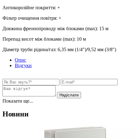
Антикорозійне покриття
:
+
Фільтр очищення повітря
:
+
Довжина фреонопроводу між блоками (max)
:
15 м
Перепад висот між блоками (max)
:
10 м
Діаметр труби рідина/газ
:
6,35 мм (1/4")/9,52 мм (3/8")
Опис
Відгуки
Показати ще...
Новини