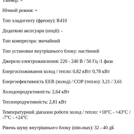
Таймер
:
+
Нічний режим
:
+
Тип хладогенту (фреону)
:
R410
Додаткові аксесуари (опції)
:
-
Тип компресора
:
звичайний
Тип установки внутрішнього блоку
:
настінний
Джерело електроживлення
:
220 - 240 В / 50 Гц /1 фаза
Енергоспоживання холод / тепло
:
0,82 кВт/ 0,78 кВт
Енергоефективність EER (холод) / СОР (тепло)
:
3,21 / 3,61
Холодопродуктивність
:
2,64
кВт
Теплопродуктивність
:
2,81
кВт
Температурний діапазон роботи холод / тепло
:
+18°С - +43°С /
-7°С - +24°С
Рівень шуму внутрішнього блоку (min-max)
:
32 - 40 дБ