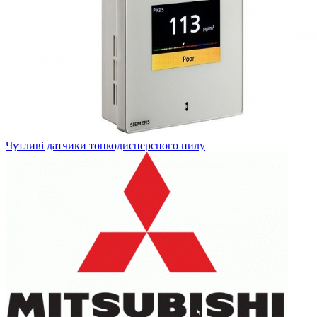
Чутливі датчики тонкодисперсного пилу