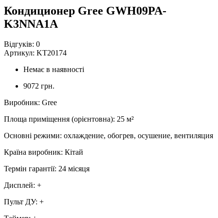
Кондиционер Gree GWH09PA-
K3NNA1A
Відгуків:
0
Артикул:
KT20174
Немає в наявності
9072 грн.
Виробник
:
Gree
Площа приміщення (орієнтовна)
:
25
м²
Основні режими
:
охлаждение, обогрев, осушение, вентиляция
Країна виробник
:
Кітай
Термін гарантії
:
24 місяця
Дисплей
:
+
Пульт ДУ
:
+