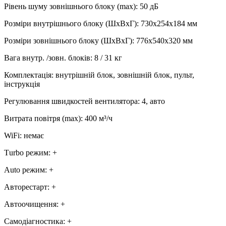
Рівень шуму зовнішнього блоку (max)
:
50 дБ
Розміри внутрішнього блоку (ШхВхГ)
:
730x254x184 мм
Розміри зовнішнього блоку (ШхВхГ)
:
776х540х320 мм
Вага внутр. /зовн. блоків
:
8 / 31 кг
Комплектація
:
внутрішній блок, зовнішній блок, пульт,
інструкція
Регулювання швидкостей вентилятора
:
4, авто
Витрата повітря (max)
:
400
м³/ч
WiFi
:
немає
Тurbo режим
:
+
Аuto режим
:
+
Авторестарт
:
+
Автоочищення
:
+
Самодіагностика
:
+