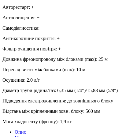
Авторестарт
:
+
Автоочищення
:
+
Самодіагностика
:
+
Антикорозійне покриття
:
+
Фільтр очищення повітря
:
+
Довжина фреонопроводу між блоками (max)
:
25 м
Перепад висот між блоками (max)
:
10 м
Осушення
:
2,0
л/г
Діаметр труби рідина/газ
:
6,35 мм (1/4")/15,88 мм (5/8")
Підведення електроживлення
:
до зовнішнього блоку
Відстань між кріпленнями зовн. блоку
:
560 мм
Маса хладогенту (фреону)
:
1,9 кг
Опис