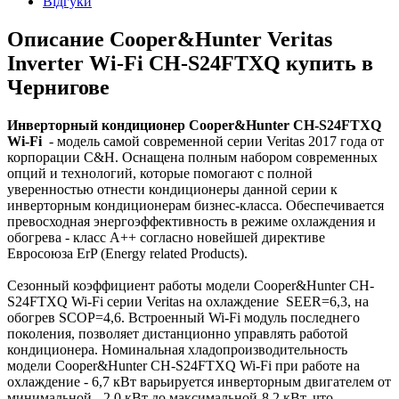
Відгуки
Описание Cooper&Hunter Veritas
Inverter Wi-Fi CH-S24FTXQ купить в
Чернигове
Инверторный кондиционер Cooper&Hunter CH-S24FTXQ
Wi-Fi
- модель самой современной серии Veritas 2017 года от
корпорации C&H. Оснащена полным набором современных
опций и технологий, которые помогают с полной
уверенностью отнести кондиционеры данной серии к
инверторным кондиционерам бизнес-класса. Обеспечивается
превосходная энергоэффективность в режиме охлаждения и
обогрева - класс А++ согласно новейшей директиве
Евросоюза ErP (Energy related Products).
Сезонный коэффициент работы модели Cooper&Hunter CH-
S24FTXQ Wi-Fi серии Veritas на охлаждение SEER=6,3, на
обогрев SCOP=4,6. Встроенный Wi-Fi модуль последнего
поколения, позволяет дистанционно управлять работой
кондиционера. Номинальная хладопроизводительность
модели Cooper&Hunter CH-S24FTXQ Wi-Fi при работе на
охлаждение - 6,7 кВт варьируется инверторным двигателем от
минимальной - 2,0 кВт до максимальной-8,2 кВт, что