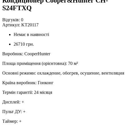
Кондиционер Cooper&Hunter CH-
S24FTXQ
Відгуків:
0
Артикул:
KT20117
Немає в наявності
26710 грн.
Виробник
:
CooperHunter
Площа приміщення (орієнтовна)
:
70
м²
Основні режими
:
охлаждение, обогрев, осушение, вентиляция
Країна виробник
:
Гонконг
Термін гарантії
:
24 місяця
Дисплей
:
+
Пульт ДУ
:
+
Таймер
:
+