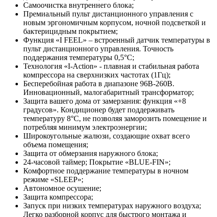
Самоочистка внутреннего блока;
Премиальный пульт дистанционного управления с
новым эргономичным корпусом, ночной подсветкой и
бактерицидным покрытием;
Функция «I FEEL» – встроенный датчик температуры в
пульт дистанционного управления. Точность
поддержания температуры 0,5°С;
Технология «I-Action» - плавная и стабильная работа
компрессора на сверхнизких частотах (1Гц);
Бесперебойная работа в диапазоне 96В-260В.
Инновационный, малогабаритный трансформатор;
Защита вашего дома от замерзания: функция «+8
градусов». Кондиционер будет поддерживать
температуру 8°С, не позволяя заморозить помещение и
потребляя минимум электроэнергии;
Широкоугольные жалюзи, создающие охват всего
объема помещения;
Защита oт обмерзания наружного блока;
24-часовой таймер; Покрытие «BLUE-FIN»;
Комфортное поддержание температуры в ночном
режиме «SLEEP»;
Автономное осушение;
Защита компрессора;
Запуск при низких температурах наружного воздуха;
Легко разборной корпус для быстрого монтажа и