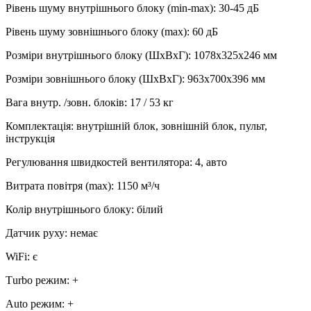
Рівень шуму внутрішнього блоку (min-max)
:
30-45 дБ
Рівень шуму зовнішнього блоку (max)
:
60 дБ
Розміри внутрішнього блоку (ШхВхГ)
:
1078х325х246 мм
Розміри зовнішнього блоку (ШхВхГ)
:
963х700x396 мм
Вага внутр. /зовн. блоків
:
17 / 53 кг
Комплектація
:
внутрішній блок, зовнішній блок, пульт,
інструкція
Регулювання швидкостей вентилятора
:
4, авто
Витрата повітря (max)
:
1150
м³/ч
Колір внутрішнього блоку
:
білий
Датчик руху
:
немає
WiFi
:
є
Тurbo режим
:
+
Аuto режим
:
+