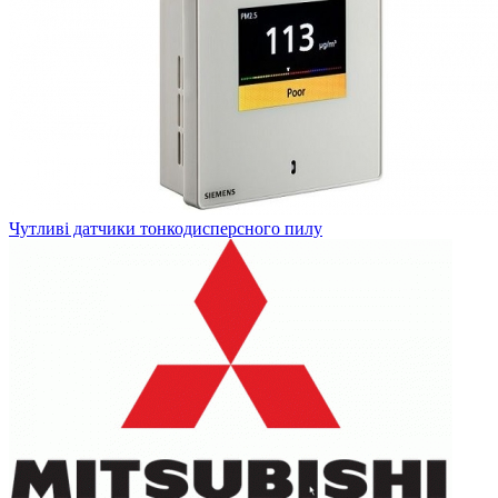
Чутливі датчики тонкодисперсного пилу