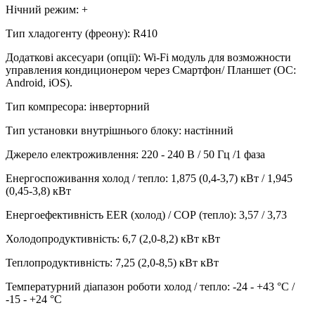
Нічний режим
:
+
Тип хладогенту (фреону)
:
R410
Додаткові аксесуари (опції)
:
Wi-Fi модуль для возможности
управления кондиционером через Смартфон/ Планшет (ОС:
Android, iOS).
Тип компресора
:
інверторний
Тип установки внутрішнього блоку
:
настінний
Джерело електроживлення
:
220 - 240 В / 50 Гц /1 фаза
Енергоспоживання холод / тепло
:
1,875 (0,4-3,7) кВт / 1,945
(0,45-3,8) кВт
Енергоефективність EER (холод) / СОР (тепло)
:
3,57 / 3,73
Холодопродуктивність
:
6,7 (2,0-8,2) кВт
кВт
Теплопродуктивність
:
7,25 (2,0-8,5) кВт
кВт
Температурний діапазон роботи холод / тепло
:
-24 - +43 °С /
-15 - +24 °С