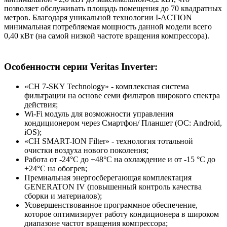
позволяет обслуживать площадь помещения до 70 квадратных
метров. Благодаря уникальной технологии I-ACTION
минимальная потребляемая мощность данной модели всего
0,40 кВт (на самой низкой частоте вращения компрессора).
Особенности серии Veritas Inverter:
«CH 7-SKY Technology» - комплексная система
фильтрации на основе семи фильтров широкого спектра
действия;
Wi-Fi модуль для возможности управления
кондиционером через Смартфон/ Планшет (ОС: Android,
iOS);
«CH SMART-ION Filter» - технология тотальной
очистки воздуха нового поколения;
Работа от -24°С до +48°С на охлаждение и от -15 °С до
+24°С на обогрев;
Премиальная энергосберегающая комплектация
GENERATON IV (повышенный контроль качества
сборки и материалов);
Усовершенствованное программное обеспечение,
которое оптимизирует работу кондиционера в широком
диапазоне частот вращения компрессора;