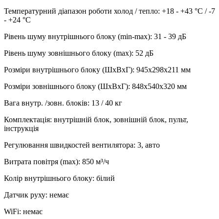
Температурний діапазон роботи холод / тепло
:
+18 - +43 °С / -7
- +24 °С
Рівень шуму внутрішнього блоку (min-max)
:
31 - 39 дБ
Рівень шуму зовнішнього блоку (max)
:
52 дБ
Розміри внутрішнього блоку (ШхВхГ)
:
945x298x211 мм
Розміри зовнішнього блоку (ШхВхГ)
:
848x540x320 мм
Вага внутр. /зовн. блоків
:
13 / 40 кг
Комплектація
:
внутрішній блок, зовнішній блок, пульт,
інструкція
Регулювання швидкостей вентилятора
:
3, авто
Витрата повітря (max)
:
850
м³/ч
Колір внутрішнього блоку
:
білий
Датчик руху
:
немає
WiFi
:
немає