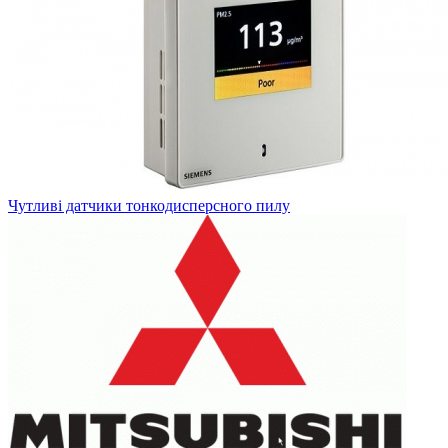
Чутливі датчики тонкодисперсного пилу