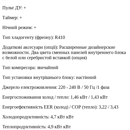
Пульт ДУ
:
+
Таймер
:
+
Нічний режим
:
+
Тип хладогенту (фреону)
:
R410
Додаткові аксесуари (опції)
:
Расширенные дизайнерские
возможности. Два цвета сменных панелей внутреннего блока
с белой или серебристой вставкой (опция)
Тип компресора
:
звичайний
Тип установки внутрішнього блоку
:
настінний
Джерело електроживлення
:
220 - 240 В / 50 Гц /1 фаза
Енергоспоживання холод / тепло
:
1,46 кВт / 1,43 кВт
Енергоефективність EER (холод) / СОР (тепло)
:
3,22 / 3,43
Холодопродуктивність
:
4,7 кВт
кВт
Теплопродуктивність
:
4,9 кВт
кВт