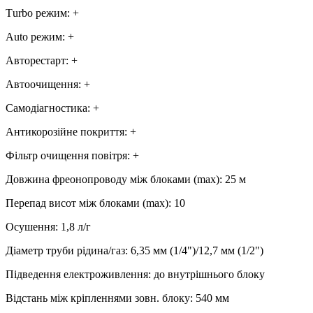
Тurbo режим
:
+
Аuto режим
:
+
Авторестарт
:
+
Автоочищення
:
+
Самодіагностика
:
+
Антикорозійне покриття
:
+
Фільтр очищення повітря
:
+
Довжина фреонопроводу між блоками (max)
:
25 м
Перепад висот між блоками (max)
:
10
Осушення
:
1,8
л/г
Діаметр труби рідина/газ
:
6,35 мм (1/4")/12,7 мм (1/2")
Підведення електроживлення
:
до внутрішнього блоку
Відстань між кріпленнями зовн. блоку
:
540 мм