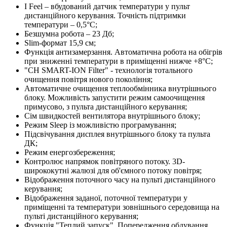
I Feel – вбудований датчик температури у пульт
дистанційного керування. Точність підтримки
температури – 0,5°С;
Безшумна робота – 23 Дб;
Slim-формат 15,9 см;
Функція антизамерзання. Автоматична робота на обігрів
при зниженні температури в приміщенні нижче +8°C;
"CH SMART-ION Filter" - технологія тотального
очищення повітря нового покоління;
Автоматичне очищення теплообмінника внутрішнього
блоку. Можливість запустити режим самоочищення
примусово, з пульта дистанційного керування;
Сім швидкостей вентилятора внутрішнього блоку;
Режим Sleep із можливістю програмування;
Підсвічування дисплея внутрішнього блоку та пульта
ДК;
Режим енергозбереження;
Контролює напрямок повітряного потоку. 3D-
ширококутні жалюзі для об'ємного потоку повітря;
Відображення поточного часу на пульті дистанційного
керування;
Відображення заданої, поточної температури у
приміщенні та температури зовнішнього середовища на
пульті дистанційного керування;
Функція "Теплий запуск". Попередження обдування