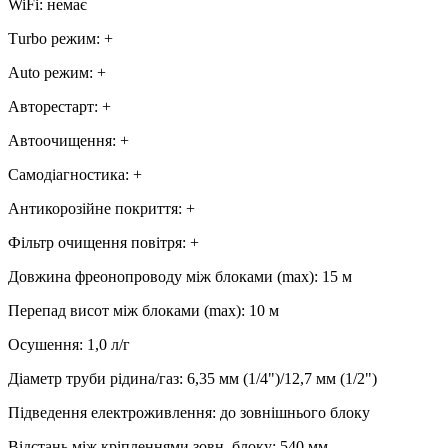
WiFi
:
немає
Тurbo режим
:
+
Аuto режим
:
+
Авторестарт
:
+
Автоочищення
:
+
Самодіагностика
:
+
Антикорозійне покриття
:
+
Фільтр очищення повітря
:
+
Довжина фреонопроводу між блоками (max)
:
15 м
Перепад висот між блоками (max)
:
10 м
Осушення
:
1,0
л/г
Діаметр труби рідина/газ
:
6,35 мм (1/4")/12,7 мм (1/2")
Підведення електроживлення
:
до зовнішнього блоку
Відстань між кріпленнями зовн. блоку
:
540 мм