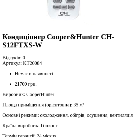
Кондиціонер Cooper&Hunter CH-
S12FTXS-W
Відгуків:
0
Артикул:
KT20084
Немає в наявності
21700 грн.
Виробник
:
CooperHunter
Площа приміщення (орієнтовна)
:
35
м²
Основні режими
:
охолодження, обігрів, осушення, вентиляція
Країна виробник
:
Гонконг
Термін гарантії
:
24 місяця