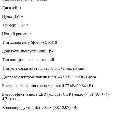
Дисплей
:
+
Пульт ДУ
:
+
Таймер
:
+, 24 г
Нічний режим
:
+
Тип хладогенту (фреону)
:
R410
Додаткові аксесуари (опції)
:
-
Тип компресора
:
інверторний
Тип установки внутрішнього блоку
:
настінний
Джерело електроживлення
:
220 - 240 В / 50 Гц /1 фаза
Енергоспоживання холод / тепло
:
0,77 кВт/ 0,84 кВт
Енергоефективність EER (холод) / СОР (тепло)
:
4,61 (А+++) /
4,71 (А++)
Холодопродуктивність
:
3,53 (0,82-3,97)
кВт