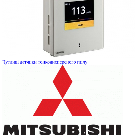
Чутливі датчики тонкодисперсного пилу