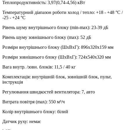
Теплопродуктивність
:
3,97(0,74-4,56)
кВт
Температурний діапазон роботи холод / тепло
:
+18 - +48 °С /
-25 - +24 °С
Рівень шуму внутрішнього блоку (min-max)
:
23-39 дБ
Рівень шуму зовнішнього блоку (max)
:
52 дБ
Розміри внутрішнього блоку (ШхВхГ)
:
896х320х159 мм
Розміри зовнішнього блоку (ШхВхГ)
:
724x540x320 мм
Вага внутр. /зовн. блоків
:
11,5 / 40 кг
Комплектація
:
внутрішній блок, зовнішній блок, пульт,
інструкція
Регулювання швидкостей вентилятора
:
7, авто
Витрата повітря (max)
:
550
м³/ч
Колір внутрішнього блоку
:
білий
Датчик руху
:
немає