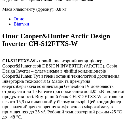
Маса хладогенту (фреону)
:
0,8 кг
Опис
Відгуки
Опис Cooper&Hunter Arctic Design
Inverter CH-S12FTXS-W
CH-S12FTXS-W
- новий інверторний кондиціонер
Cooper&Hunter серії DESIGN INVERTER (ARCTIC). Серія
Design Inverter – флагманська в лінійці кондиціонерів
Cooper&Hunter. Тут втілені останні технологічні досягнення.
Інверторна технологія G-Matrik та преміумна
енергозберігаюча комплектація Generation IV дозволяють
отримувати на 1 кВт електроспоживання до 4,95 кВт корисної
продуктивності. Внутрішній блок CH-S12FTXS-W завтовшки
всього 15,9 см виконаний у білому кольорі. Цей кондиціонер
призначений для створення комфортного мікроклімату в
приміщеннях до 35 м². Робочий температурний режим -25 °С
до +48 °С.