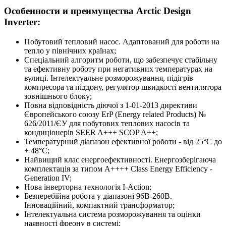
Особенности и преимущества Arctic Design
Inverter:
Побутовий тепловий насос. Адаптований для роботи на
тепло у північних країнах;
Спеціальний алгоритм роботи, що забезпечує стабільну
та ефективну роботу при негативних температурах на
вулиці. Інтелектуальне розморожування, підігрів
компресора та піддону, регулятор швидкості вентилятора
зовнішнього блоку;
Повна відповідність діючої з 1-01-2013 директиви
Європейського союзу ErP (Energy related Products) №
626/2011/ЄУ для побутових теплових насосів та
кондиціонерів SEER A+++ SCOP A++;
Температурний діапазон ефективної роботи - від 25°С до
+ 48°С;
Найвищий клас енергоефективності. Енергозберігаюча
комплектація за типом A++++ Class Energy Efficiency -
Generation IV;
Нова інверторна технологія I-Action;
Безперебійна робота у діапазоні 96В-260В.
Інноваційний, компактний трансформатор;
Інтелектуальна система розморожування та оцінки
наявності фреону в системі;