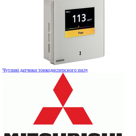
Чутливі датчики тонкодисперсного пилу