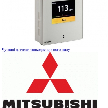
Чутливі датчики тонкодисперсного пилу