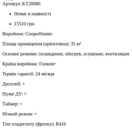
Артикул:
KT20080
Немає в наявності
15510 грн.
Виробник
:
CooperHunter
Площа приміщення (орієнтовна)
:
35
м²
Основні режими
:
охлаждение, обогрев, осушение, вентиляция
Країна виробник
:
Гонконг
Термін гарантії
:
24 місяця
Дисплей
:
+
Пульт ДУ
:
+
Таймер
:
+
Нічний режим
:
+
Тип хладогенту (фреону)
:
R410