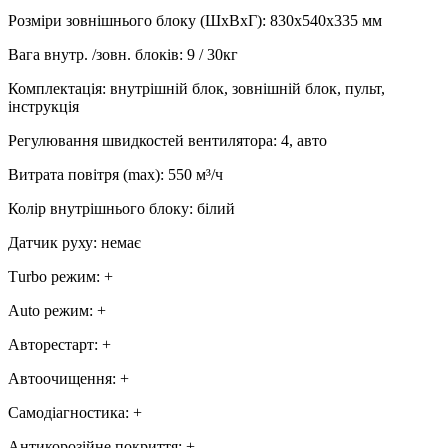
Розміри зовнішнього блоку (ШхВхГ)
:
830х540х335 мм
Вага внутр. /зовн. блоків
:
9 / 30кг
Комплектація
:
внутрішній блок, зовнішній блок, пульт,
інструкція
Регулювання швидкостей вентилятора
:
4, авто
Витрата повітря (max)
:
550
м³/ч
Колір внутрішнього блоку
:
білий
Датчик руху
:
немає
Тurbo режим
:
+
Аuto режим
:
+
Авторестарт
:
+
Автоочищення
:
+
Самодіагностика
:
+
Антикорозійне покриття
:
+