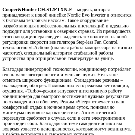
Cooper&Hunter CH-S12FTXN-E
– модель, которая
принадлежит к новой линейке Nordic Evo Inverter и относится
к бытовым тепловым насосам. Такое оборудование
разработано для профессиональных инсталляций и идеально
подходит для установки в северных странах. Из преимуществ
этого кондиционера следует выделить технологию плавной
регулировки скорости вентилятора Step-less Fan Control,
технологию «I-Action» (плавная работа компрессора на низких
частотах), специальный алгоритм стабильной работы
устройства при отрицательной температуре на улице.
Благодаря инверторной технологии, кондиционер потребляет
очень мало электроэнергии и меньше шумит. Нельзя не
отметить широкого функционала. Стандартные режимы –
охлаждение, обогрев. Помимо них есть режимы вентиляции,
осушения, «Turbo»-режим запускает интенсивную работу
кондиционера для быстрого достижения нужных результатов
по охлаждению и обогреву. Режим «Sleep» отвечает за ваш
комфортный отдых в ночное время суток, понижая до
минимума шумовые характеристики. Автоматический
перезапуск сработает в случае, если в сети электропитания
произойдет сбой. Благодаря системе самодиагностики вы
вовремя узнаете о неисправностях, которые могут возникнуть
в работе устройства и сможете их устранить.