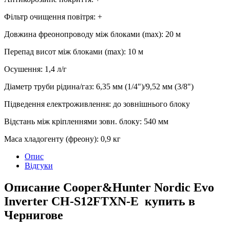
Фільтр очищення повітря
:
+
Довжина фреонопроводу між блоками (max)
:
20 м
Перепад висот між блоками (max)
:
10 м
Осушення
:
1,4
л/г
Діаметр труби рідина/газ
:
6,35 мм (1/4")/9,52 мм (3/8")
Підведення електроживлення
:
до зовнішнього блоку
Відстань між кріпленнями зовн. блоку
:
540 мм
Маса хладогенту (фреону)
:
0,9 кг
Опис
Відгуки
Описание Cooper&Hunter Nordic Evo
Inverter CH-S12FTXN-E купить в
Чернигове