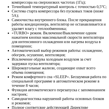
компрессора на сверхнизких частотах (1Гц);
Точнейший температурный контроль с точностью 0,5°C;
Система старта компрессора без пусковых токов (ниже
5А);
Самоочистка внутреннего блока. После прекращения
работы кондиционера, вентилятор не останавливается и
удаляет влагу с теплообменника;
«TURBO» режим. Включение/Выключение одним
нажатием кнопки максимальной скорости вентилятора
для интенсивного охлаждения или нагрева воздуха в
помещении;
Автоматический выбор режимов работы: охлаждение,
обогрев, осушение, вентиляция;
Исключение обдува холодным воздухом за счет
задержки пуска вентилятора;
Широкоугольные жалюзи, создающие охват всего
объема помещения;
Режим комфортного сна «SLЕЕР». Бесшумная работа по
специальной программе в автоматическом режиме в
течение 8 часов;
Функция автоматического перезапуска с запоминанием
настроек;
Самодиагностика нарушений работы основных блоков
и режимов;
Полное соответсвие действующей Директиве