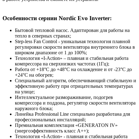
Особенности сернии Nordic Evo Inverter:
Бытовой тепловой насос. Адаптирован для работы на
тепло в северных странах;
Step-less Fan Control - уникальная технология плавной
регулировки скорости вентилятора внутреннего блока в
широком диапазоне от 1 до 100%;
Технология «I-Action» – плавная и стабильная работа
компрессора на сверхнизких частотах (1Гц);
Работа от +18°C до +48°C на охлаждение и от -23°C до
+24°C на обогрев;
Специальный алгоритм, обеспечивающий стабильную и
эффективную работу при отрицательных температурах
на улице;
Интеллектуальное размораживание, подогрев
компрессора и поддона, регулятор скорости вентилятора
наружного блока;
Линейка Professional Line специально разработана для
профессиональных инсталляций;
Премиальная комплектация «GENERATON IV»
(энергоэффективность класс А++);
Технология «I-Action» - плавная и стабильная работа