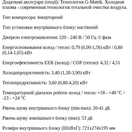
Додаткові аксесуари (опції)
:
Технология G-Matrik. Холодная
плазма - современная технология тотальной очистки воздуха.
Тип компресора
:
інверторний
Тип установки внутрішнього блоку
:
настінний
Джерело електроживлення
:
220 - 240 В / 50 Гц /1 фаза
Енергоспоживання холод / тепло
:
0,79 (0,09-1,56) кВт / 0,80
(0,14-1,65) кВт
Енергоефективність EER (холод) / СОР (тепло)
:
4,32 / 4,51
Холодопродуктивність
:
3,40 (1,30-3,90)
кВт
Теплопродуктивність
:
3,60 (0,80-4,20)
кВт
Температурний діапазон роботи холод / тепло
:
+18 - +48 °С /
-23 - +24 °С
Рівень шуму внутрішнього блоку (min-max)
:
20-41 дБ
Рівень шуму зовнішнього блоку (max)
:
53 дБ
Розміри внутрішнього блоку (ШхВхГ)
:
721х274х195 мм