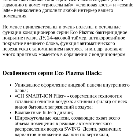
гармонию в доме: «гриозельный», «слоновая кость» и «cosmic
latte» великолепно дополнят любой интерьер вашего
помещения.
Не менее привлекательны и очень полезны и остальные
функции кондиционеров серии Eco Plazma: бактерицидное
покрытие пульта ДУ, 24-часовой таймер, антикоррозийное
покрытие внешнего блока, функция автоматического
перезапуска с запоминанием настроек и мн. др. доставят
много приятных моментов в обращении с кондиционером.
Особенности серии Eco Plazma Black:
Уникальное оформление лицевой панели внутреннего
блока;
«CH SMART-ION Filter» - современная технология
тотальной очистки воздуха: активный фильтр от всех
видов бытовых загрязнений воздуха;
Компактный hi-tech дизайн;
Широкоугольные жалюзи, создающие охват всего
объема помещения в режиме автоматического
распределения воздуха SWING. Девять различных
вариантов положений жалюзи по вертикали,