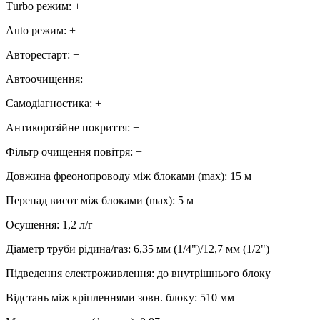
Тurbo режим
:
+
Аuto режим
:
+
Авторестарт
:
+
Автоочищення
:
+
Самодіагностика
:
+
Антикорозійне покриття
:
+
Фільтр очищення повітря
:
+
Довжина фреонопроводу між блоками (max)
:
15 м
Перепад висот між блоками (max)
:
5 м
Осушення
:
1,2
л/г
Діаметр труби рідина/газ
:
6,35 мм (1/4")/12,7 мм (1/2")
Підведення електроживлення
:
до внутрішнього блоку
Відстань між кріпленнями зовн. блоку
:
510 мм