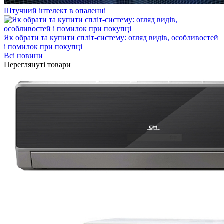
Штучний інтелект в опаленні
Як обрати та купити спліт-систему: огляд видів, особливостей
і помилок при покупці
Всі новини
Переглянуті товари