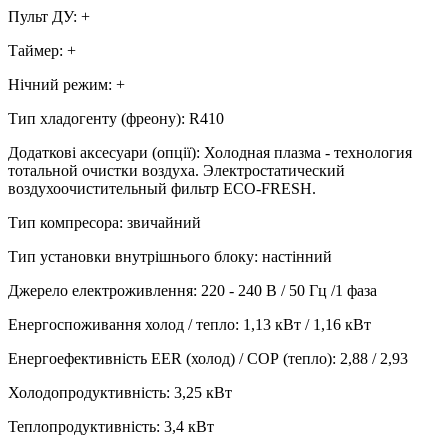
Пульт ДУ
:
+
Таймер
:
+
Нічний режим
:
+
Тип хладогенту (фреону)
:
R410
Додаткові аксесуари (опції)
:
Холодная плазма - технология
тотальной очистки воздуха. Электростатический
воздухоочистительный фильтр ECO-FRESH.
Тип компресора
:
звичайний
Тип установки внутрішнього блоку
:
настінний
Джерело електроживлення
:
220 - 240 В / 50 Гц /1 фаза
Енергоспоживання холод / тепло
:
1,13 кВт / 1,16 кВт
Енергоефективність EER (холод) / СОР (тепло)
:
2,88 / 2,93
Холодопродуктивність
:
3,25
кВт
Теплопродуктивність
:
3,4
кВт