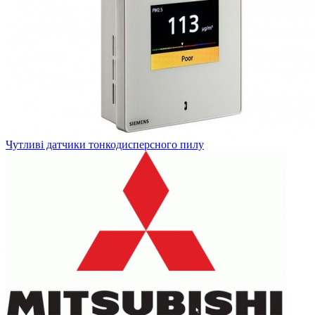
Чутливі датчики тонкодисперсного пилу