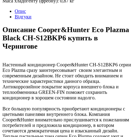
Маса хладогенту (фреону)
:
0,87 кг
Опис
Відгуки
Описание Cooper&Hunter Eco Plazma
Black СH-S12BKP6 купить в
Чернигове
Настенный кондиционер Cooper&Hunter СH-S12BKP6 серии
Eco Plazma сразу заинтересовывает своим элегантным и
современным дизайном. Не стоит обходить вниманием и
технические характеристики данного образца.
Антикоррозийное покрытие корпуса внешнего блока и
теплообменника GREEN-FIN поможет сохранить
кондиционер в хорошем состоянии надолго.
Все большую популярность приобретают кондиционеры с
цветными панелями внутреннего блока. Компания
Cooper&Hunter внимательно прислушивается к пожеланиям
потребителей и предложила кондиционер, в котором
сочетаются демократичная цена и изысканный дизайн.
Теплые пастельные тона серии Eco Plazma создают уют и