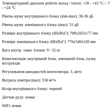
Температурний діапазон роботи холод / тепло
:
+18 - +43 °С / -7
- +24 °С
Рівень шуму внутрішнього блоку (min-max)
:
30-36 дБ
Рівень шуму зовнішнього блоку (max)
:
51 дБ
Розміри внутрішнього блоку (ШхВхГ)
:
790x265x177 мм
Розміри зовнішнього блоку (ШхВхГ)
:
776x540x320 мм
Вага внутр. /зовн. блоків
:
9 / 32 кг
Комплектація
:
внутрішній блок, зовнішній блок, пульт,
інструкція
Регулювання швидкостей вентилятора
:
3, авто
Витрата повітря (max)
:
550
м³/ч
Колір внутрішнього блоку
:
чорний
Датчик руху
:
немає
WiFi
:
немає