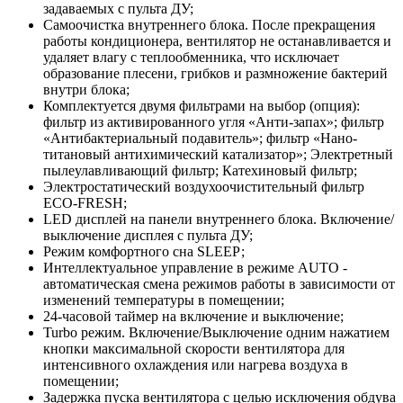
задаваемых с пульта ДУ;
Самоочистка внутреннего блока. После прекращения
работы кондиционера, вентилятор не останавливается и
удаляет влагу с теплообменника, что исключает
образование плесени, грибков и размножение бактерий
внутри блока;
Комплектуется двумя фильтрами на выбор (опция):
фильтр из активированного угля «Анти-запах»; фильтр
«Антибактериальный подавитель»; фильтр «Нано-
титановый антихимический катализатор»; Электретный
пылеулавливающий фильтр; Катехиновый фильтр;
Электростатический воздухоочистительный фильтр
ЕСО-FRESH;
LED дисплей на панели внутреннего блока. Включение/
выключение дисплея с пульта ДУ;
Режим комфортного сна SLЕЕР;
Интеллектуальное управление в режиме AUTO -
автоматическая смена режимов работы в зависимости от
изменений температуры в помещении;
24-часовой таймер на включение и выключение;
Turbo режим. Включение/Выключение одним нажатием
кнопки максимальной скорости вентилятора для
интенсивного охлаждения или нагрева воздуха в
помещении;
Задержка пуска вентилятора с целью исключения обдува