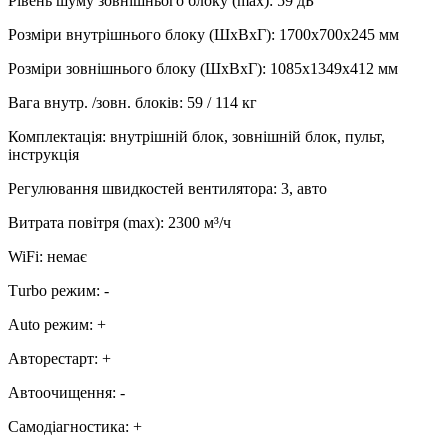
Рівень шуму зовнішнього блоку (max)
:
59 дБ
Розміри внутрішнього блоку (ШхВхГ)
:
1700х700х245 мм
Розміри зовнішнього блоку (ШхВхГ)
:
1085х1349х412 мм
Вага внутр. /зовн. блоків
:
59 / 114 кг
Комплектація
:
внутрішній блок, зовнішній блок, пульт,
інструкція
Регулювання швидкостей вентилятора
:
3, авто
Витрата повітря (max)
:
2300
м³/ч
WiFi
:
немає
Тurbo режим
:
-
Аuto режим
:
+
Авторестарт
:
+
Автоочищення
:
-
Самодіагностика
:
+