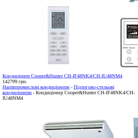
Кондиціонер Cooper&Hunter CH-IF48NK4/CH-IU48NM4
142799
грн.
Напівпромислові кондиціонери
-
Підлогово-стельові
кондиціонери
-
Кондиціонер Cooper&Hunter CH-IF48NK4/CH-
IU48NM4