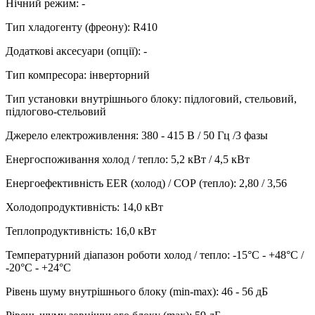
Нічний режим
:
-
Тип хладогенту (фреону)
:
R410
Додаткові аксесуари (опції)
:
-
Тип компресора
:
інверторний
Тип установки внутрішнього блоку
:
підлоговий, стельовий,
підлогово-стельовий
Джерело електроживлення
:
380 - 415 В / 50 Гц /3 фазы
Енергоспоживання холод / тепло
:
5,2 кВт / 4,5 кВт
Енергоефективність EER (холод) / СОР (тепло)
:
2,80 / 3,56
Холодопродуктивність
:
14,0
кВт
Теплопродуктивність
:
16,0
кВт
Температурний діапазон роботи холод / тепло
:
-15°С - +48°С /
-20°С - +24°С
Рівень шуму внутрішнього блоку (min-max)
:
46 - 56 дБ