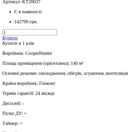
Артикул:
KT20037
Є в наявності
142799 грн.
Купити
Купити в 1 клiк
Виробник
:
CooperHunter
Площа приміщення (орієнтовна)
:
140
м²
Основні режими
:
охолодження, обігрів, осушення, вентиляція
Країна виробник
:
Гонконг
Термін гарантії
:
24 місяця
Дисплей
:
-
Пульт ДУ
:
+
Таймер
:
+