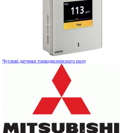
Чутливі датчики тонкодисперсного пилу