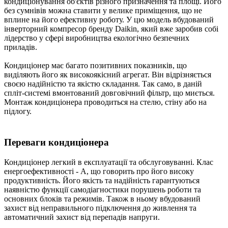
кондиціонування об'єктів різного призначення та площі. Його
без сумнівів можна ставити у велике приміщення, що не
вплине на його ефективну роботу. У цю модель вбудований
інверторний компресор бренду Daikin, який вже заробив собі
лідерство у сфері виробництва екологічно безпечних
приладів.
Кондиціонер має багато позитивних показників, що
виділяють його як високоякісний агрегат. Він відрізняється
своєю надійністю та якістю складання. Так само, в даній
спліт-системі вмонтований довговічний фільтр, що миється.
Монтаж кондиціонера проводиться на стелю, стіну або на
підлогу.
Переваги кондиціонера
Кондиціонер легкий в експлуатації та обслуговуванні. Клас
енергоефективності - А, що говорить про його високу
продуктивність. Його якість та надійність гарантуються
наявністю функції самодіагностики порушень роботи та
основних блоків та режимів. Також в ньому вбудований
захист від неправильного підключення до живлення та
автоматичний захист від перепадів напруги.