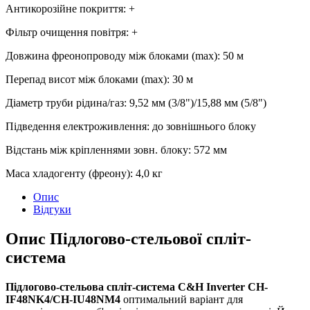
Антикорозійне покриття
:
+
Фільтр очищення повітря
:
+
Довжина фреонопроводу між блоками (max)
:
50 м
Перепад висот між блоками (max)
:
30 м
Діаметр труби рідина/газ
:
9,52 мм (3/8")/15,88 мм (5/8")
Підведення електроживлення
:
до зовнішнього блоку
Відстань між кріпленнями зовн. блоку
:
572 мм
Маса хладогенту (фреону)
:
4,0 кг
Опис
Відгуки
Опис
Підлогово-стельової спліт-
система
Підлогово-стельова спліт-система C&H Inverter CH-
IF48NK4/CH-IU48NM4
оптимальний варіант для