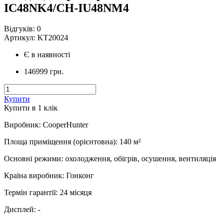
IC48NK4/CH-IU48NM4
Відгуків:
0
Артикул:
KT20024
Є в наявності
146999 грн.
Купити
Купити в 1 клiк
Виробник
:
CooperHunter
Площа приміщення (орієнтовна)
:
140
м²
Основні режими
:
охолодження, обігрів, осушення, вентиляція
Країна виробник
:
Гонконг
Термін гарантії
:
24 місяця
Дисплей
:
-