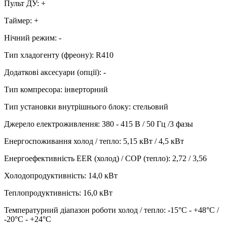
Пульт ДУ
:
+
Таймер
:
+
Нічний режим
:
-
Тип хладогенту (фреону)
:
R410
Додаткові аксесуари (опції)
:
-
Тип компресора
:
інверторний
Тип установки внутрішнього блоку
:
стельовий
Джерело електроживлення
:
380 - 415 В / 50 Гц /3 фазы
Енергоспоживання холод / тепло
:
5,15 кВт / 4,5 кВт
Енергоефективність EER (холод) / СОР (тепло)
:
2,72 / 3,56
Холодопродуктивність
:
14,0
кВт
Теплопродуктивність
:
16,0
кВт
Температурний діапазон роботи холод / тепло
:
-15°С - +48°С /
-20°С - +24°С