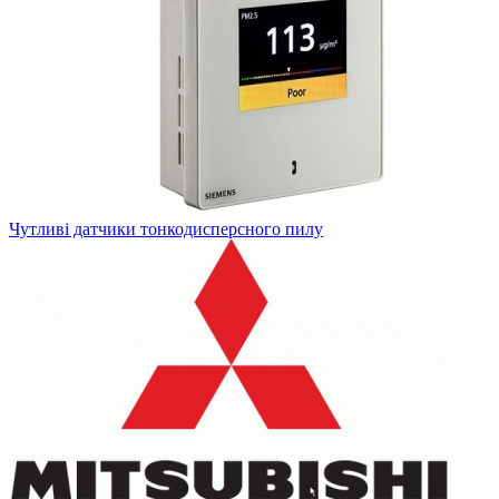
Чутливі датчики тонкодисперсного пилу