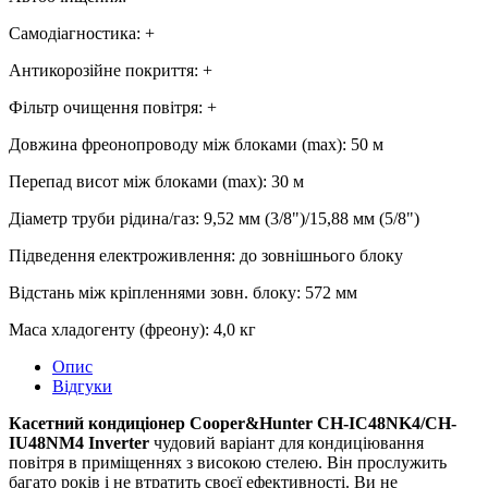
Самодіагностика
:
+
Антикорозійне покриття
:
+
Фільтр очищення повітря
:
+
Довжина фреонопроводу між блоками (max)
:
50 м
Перепад висот між блоками (max)
:
30 м
Діаметр труби рідина/газ
:
9,52 мм (3/8")/15,88 мм (5/8")
Підведення електроживлення
:
до зовнішнього блоку
Відстань між кріпленнями зовн. блоку
:
572 мм
Маса хладогенту (фреону)
:
4,0 кг
Опис
Відгуки
Касетний кондиціонер Cooper&Hunter CH-IC48NK4/CH-
IU48NM4 Inverter
чудовий варіант для кондиціювання
повітря в приміщеннях з високою стелею. Він прослужить
багато років і не втратить своєї ефективності. Ви не