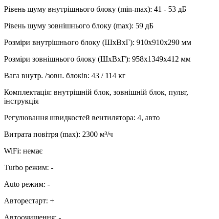
Рівень шуму внутрішнього блоку (min-max)
:
41 - 53 дБ
Рівень шуму зовнішнього блоку (max)
:
59 дБ
Розміри внутрішнього блоку (ШхВхГ)
:
910х910х290 мм
Розміри зовнішнього блоку (ШхВхГ)
:
958х1349х412 мм
Вага внутр. /зовн. блоків
:
43 / 114 кг
Комплектація
:
внутрішній блок, зовнішній блок, пульт,
інструкція
Регулювання швидкостей вентилятора
:
4, авто
Витрата повітря (max)
:
2300
м³/ч
WiFi
:
немає
Тurbo режим
:
-
Аuto режим
:
-
Авторестарт
:
+
Автоочищення
:
-