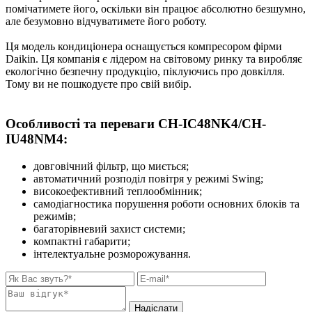
помічатимете його, оскільки він працює абсолютно безшумно,
але безумовно відчуватимете його роботу.
Ця модель кондиціонера оснащується компресором фірми
Daikin. Ця компанія є лідером на світовому ринку та виробляє
екологічно безпечну продукцію, піклуючись про довкілля.
Тому ви не пошкодуєте про свій вибір.
Особливості та переваги
CH-IC48NK4/CH-
IU48NM4
:
довговічний фільтр, що миється;
автоматичний розподіл повітря у режимі Swing;
високоефективний теплообмінник;
самодіагностика порушення роботи основних блоків та
режимів;
багаторівневий захист системи;
компактні габарити;
інтелектуальне розморожування.